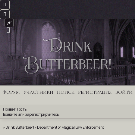
Drink
Butterbeer!
ФОРУМ
УЧАСТНИКИ
ПОИСК
РЕГИСТРАЦИЯ
ВОЙТИ
Привет, Гость!
Войдите
 или 
зарегистрируйтесь
.
»
Drink Butterbeer!
»
Department of Magical Law Enforcement