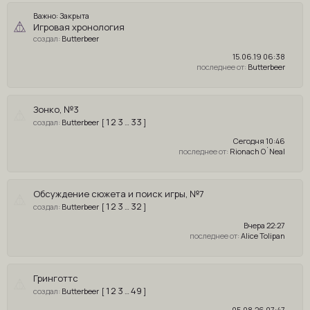
Важно:
Закрыта
Игровая хронология
Butterbeer
15.06.19 06:38
Butterbeer
Зонко, №3
1
2
3
33
Butterbeer
[
…
]
Сегодня 10:46
Rionach O`Neal
Обсуждение сюжета и поиск игры, №7
1
2
3
32
Butterbeer
[
…
]
Вчера 22:27
Alice Tolipan
Гринготтс
1
2
3
49
Butterbeer
[
…
]
05.08.26 07:47