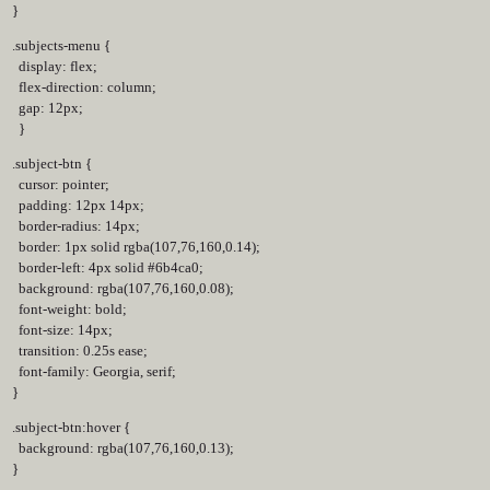
}
.subjects-menu {
display: flex;
flex-direction: column;
gap: 12px;
}
.subject-btn {
cursor: pointer;
padding: 12px 14px;
border-radius: 14px;
border: 1px solid rgba(107,76,160,0.14);
border-left: 4px solid #6b4ca0;
background: rgba(107,76,160,0.08);
font-weight: bold;
font-size: 14px;
transition: 0.25s ease;
font-family: Georgia, serif;
}
.subject-btn:hover {
background: rgba(107,76,160,0.13);
}