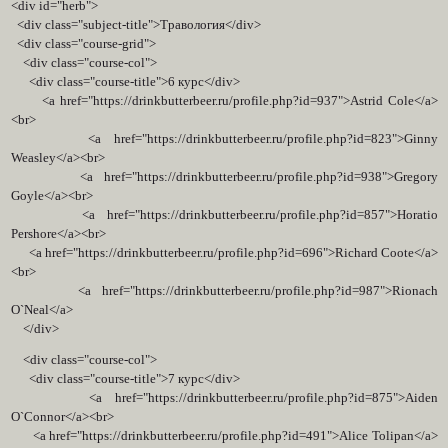
<div id="herb">
<div class="subject-title">Травология</div>
<div class="course-grid">
<div class="course-col">
<div class="course-title">6 курс</div>
<a href="https://drinkbutterbeer.ru/profile.php?id=937">Astrid Cole</a>
<br>
<a href="https://drinkbutterbeer.ru/profile.php?id=823">Ginny
Weasley</a><br>
<a href="https://drinkbutterbeer.ru/profile.php?id=938">Gregory
Goyle</a><br>
<a href="https://drinkbutterbeer.ru/profile.php?id=857">Horatio
Pershore</a><br>
<a href="https://drinkbutterbeer.ru/profile.php?id=696">Richard Coote</a>
<br>
<a href="https://drinkbutterbeer.ru/profile.php?id=987">Rionach
O`Neal</a>
</div>
<div class="course-col">
<div class="course-title">7 курс</div>
<a href="https://drinkbutterbeer.ru/profile.php?id=875">Aiden
O`Connor</a><br>
<a href="https://drinkbutterbeer.ru/profile.php?id=491">Alice Tolipan</a>