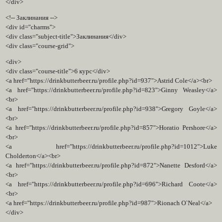
</div>
<!-- Заклинания -->
<div id="charms">
<div class="subject-title">Заклинания</div>
<div class="course-grid">
<div>
<div class="course-title">6 курс</div>
<a href="https://drinkbutterbeer.ru/profile.php?id=937">Astrid Cole</a><br>
<a href="https://drinkbutterbeer.ru/profile.php?id=823">Ginny Weasley</a>
<br>
<a href="https://drinkbutterbeer.ru/profile.php?id=938">Gregory Goyle</a>
<br>
<a href="https://drinkbutterbeer.ru/profile.php?id=857">Horatio Pershore</a>
<br>
<a href="https://drinkbutterbeer.ru/profile.php?id=1012">Luke
Cholderton</a><br>
<a href="https://drinkbutterbeer.ru/profile.php?id=872">Nanette Desford</a>
<br>
<a href="https://drinkbutterbeer.ru/profile.php?id=696">Richard Coote</a>
<br>
<a href="https://drinkbutterbeer.ru/profile.php?id=987">Rionach O`Neal</a>
</div>