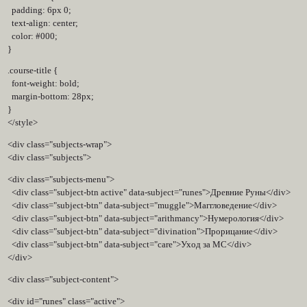
padding: 6px 0;
text-align: center;
color: #000;
}
.course-title {
font-weight: bold;
margin-bottom: 28px;
}
</style>
<div class="subjects-wrap">
<div class="subjects">
<div class="subjects-menu">
<div class="subject-btn active" data-subject="runes">Древние Руны</div>
<div class="subject-btn" data-subject="muggle">Маггловедение</div>
<div class="subject-btn" data-subject="arithmancy">Нумерология</div>
<div class="subject-btn" data-subject="divination">Прорицание</div>
<div class="subject-btn" data-subject="care">Уход за МС</div>
</div>
<div class="subject-content">
<div id="runes" class="active">