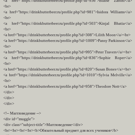
<a href="https://drinkbutterbeer.ru/profile.php?id=956">Blaise Zabini</a>
<br>
<a href="https://drinkbutterbeer.ru/profile.php?id=981">Isidora Williams</a>
<br>
<a href="https://drinkbutterbeer.ru/profile.php?id=503">Kinjal Bhatia</a>
<br>
<a href="https://drinkbutterbeer.ru/profile.php?id=308">Lilith Moon</a><br>
<a href="https://drinkbutterbeer.ru/profile.php?id=1009">Pansy Parkinson</a>
<br>
<a href="https://drinkbutterbeer.ru/profile.php?id=995">Peter Travers</a><br>
<a href="https://drinkbutterbeer.ru/profile.php?id=836">Sophie Roper</a>
<br>
<a href="https://drinkbutterbeer.ru/profile.php?id=820">Susan Bones</a><br>
<a href="https://drinkbutterbeer.ru/profile.php?id=1010">Sylvia Melville</a>
<br>
<a href="https://drinkbutterbeer.ru/profile.php?id=958">Theodore Nott</a>
</div>
</div>
</div>
<!-- Маггловедение -->
<div id="muggle">
<div class="subject-title">Маггловедение</div>
<br><br><br><br><b>Обязательный предмет для всех учеников</b>