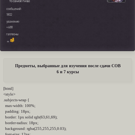
то самое пиво
сообщений:
1802
уважение:
+488
галлеоны:
∞
Предметы, выбранные для изучения после сдачи СОВ
6 и 7 курсы
[html]
<style>
.subjects-wrap {
max-width: 100%;
padding: 18px;
border: 1px solid rgb(63,61,69);
border-radius: 18px;
background: rgba(255,255,255,0.03);
font-size: 12px;