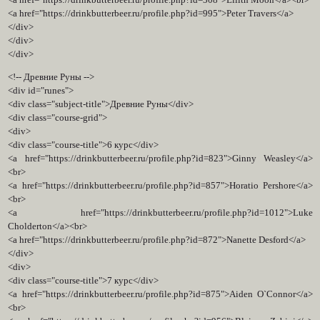
<a href="https://drinkbutterbeer.ru/profile.php?id=308">Lilith Moon</a><br>
<a href="https://drinkbutterbeer.ru/profile.php?id=995">Peter Travers</a>
</div>
</div>
</div>
<!-- Древние Руны -->
<div id="runes">
<div class="subject-title">Древние Руны</div>
<div class="course-grid">
<div>
<div class="course-title">6 курс</div>
<a href="https://drinkbutterbeer.ru/profile.php?id=823">Ginny Weasley</a>
<br>
<a href="https://drinkbutterbeer.ru/profile.php?id=857">Horatio Pershore</a>
<br>
<a href="https://drinkbutterbeer.ru/profile.php?id=1012">Luke
Cholderton</a><br>
<a href="https://drinkbutterbeer.ru/profile.php?id=872">Nanette Desford</a>
</div>
<div>
<div class="course-title">7 курс</div>
<a href="https://drinkbutterbeer.ru/profile.php?id=875">Aiden O`Connor</a>
<br>