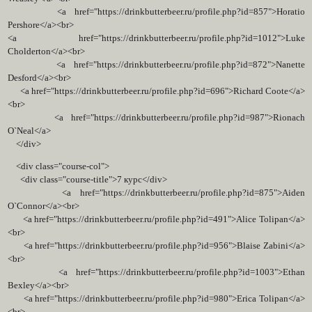
<a href="https://drinkbutterbeer.ru/profile.php?id=857">Horatio
Pershore</a><br>
<a href="https://drinkbutterbeer.ru/profile.php?id=1012">Luke
Cholderton</a><br>
<a href="https://drinkbutterbeer.ru/profile.php?id=872">Nanette
Desford</a><br>
<a href="https://drinkbutterbeer.ru/profile.php?id=696">Richard Coote</a>
<br>
<a href="https://drinkbutterbeer.ru/profile.php?id=987">Rionach
O`Neal</a>
</div>
<div class="course-col">
<div class="course-title">7 курс</div>
<a href="https://drinkbutterbeer.ru/profile.php?id=875">Aiden
O`Connor</a><br>
<a href="https://drinkbutterbeer.ru/profile.php?id=491">Alice Tolipan</a>
<br>
<a href="https://drinkbutterbeer.ru/profile.php?id=956">Blaise Zabini</a>
<br>
<a href="https://drinkbutterbeer.ru/profile.php?id=1003">Ethan
Bexley</a><br>
<a href="https://drinkbutterbeer.ru/profile.php?id=980">Erica Tolipan</a>