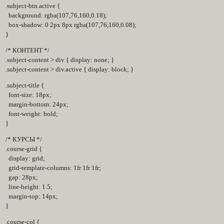
.subject-btn.active {
background: rgba(107,76,160,0.18);
box-shadow: 0 2px 8px rgba(107,76,160,0.08);
}
/* КОНТЕНТ */
.subject-content > div { display: none; }
.subject-content > div.active { display: block; }
.subject-title {
font-size: 18px;
margin-bottom: 24px;
font-weight: bold;
}
/* КУРСЫ */
.course-grid {
display: grid;
grid-template-columns: 1fr 1fr 1fr;
gap: 28px;
line-height: 1.5;
margin-top: 14px;
}
.course-col {