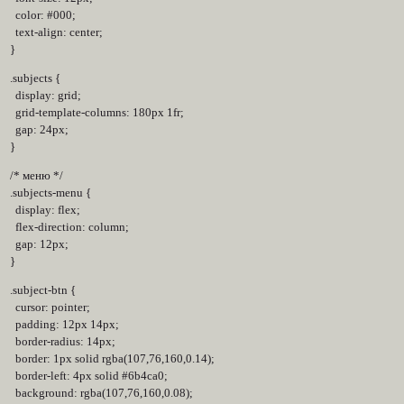
color: #000;
text-align: center;
}
.subjects {
display: grid;
grid-template-columns: 180px 1fr;
gap: 24px;
}
/* меню */
.subjects-menu {
display: flex;
flex-direction: column;
gap: 12px;
}
.subject-btn {
cursor: pointer;
padding: 12px 14px;
border-radius: 14px;
border: 1px solid rgba(107,76,160,0.14);
border-left: 4px solid #6b4ca0;
background: rgba(107,76,160,0.08);