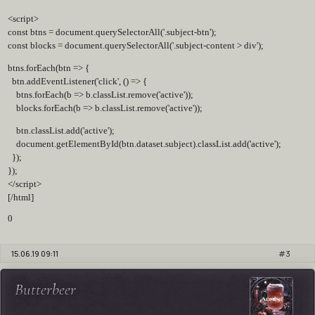
<script>
const btns = document.querySelectorAll('.subject-btn');
const blocks = document.querySelectorAll('.subject-content > div');
btns.forEach(btn => {
btn.addEventListener('click', () => {
btns.forEach(b => b.classList.remove('active'));
blocks.forEach(b => b.classList.remove('active'));
btn.classList.add('active');
document.getElementById(btn.dataset.subject).classList.add('active');
});
});
</script>
[/html]
0
15.06.19 09:11
3
Butterbeer