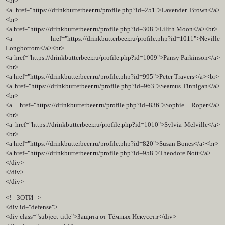
<br>
<a href="https://drinkbutterbeer.ru/profile.php?id=251">Lavender Brown</a>
<br>
<a href="https://drinkbutterbeer.ru/profile.php?id=308">Lilith Moon</a><br>
<a href="https://drinkbutterbeer.ru/profile.php?id=1011">Neville
Longbottom</a><br>
<a href="https://drinkbutterbeer.ru/profile.php?id=1009">Pansy Parkinson</a>
<br>
<a href="https://drinkbutterbeer.ru/profile.php?id=995">Peter Travers</a><br>
<a href="https://drinkbutterbeer.ru/profile.php?id=963">Seamus Finnigan</a>
<br>
<a href="https://drinkbutterbeer.ru/profile.php?id=836">Sophie Roper</a>
<br>
<a href="https://drinkbutterbeer.ru/profile.php?id=1010">Sylvia Melville</a>
<br>
<a href="https://drinkbutterbeer.ru/profile.php?id=820">Susan Bones</a><br>
<a href="https://drinkbutterbeer.ru/profile.php?id=958">Theodore Nott</a>
</div>
</div>
</div>
<!-- ЗOТИ-->
<div id="defense">
<div class="subject-title">Защита от Тёмных Искусств</div>