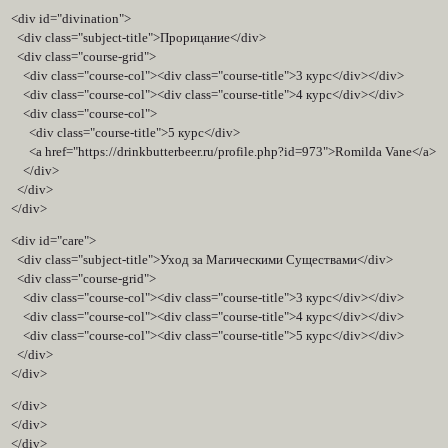
<div id="divination">
<div class="subject-title">Прорицание</div>
<div class="course-grid">
<div class="course-col"><div class="course-title">3 курс</div></div>
<div class="course-col"><div class="course-title">4 курс</div></div>
<div class="course-col">
<div class="course-title">5 курс</div>
<a href="https://drinkbutterbeer.ru/profile.php?id=973">Romilda Vane</a>
</div>
</div>
</div>
<div id="care">
<div class="subject-title">Уход за Магическими Существами</div>
<div class="course-grid">
<div class="course-col"><div class="course-title">3 курс</div></div>
<div class="course-col"><div class="course-title">4 курс</div></div>
<div class="course-col"><div class="course-title">5 курс</div></div>
</div>
</div>
</div>
</div>
</div>