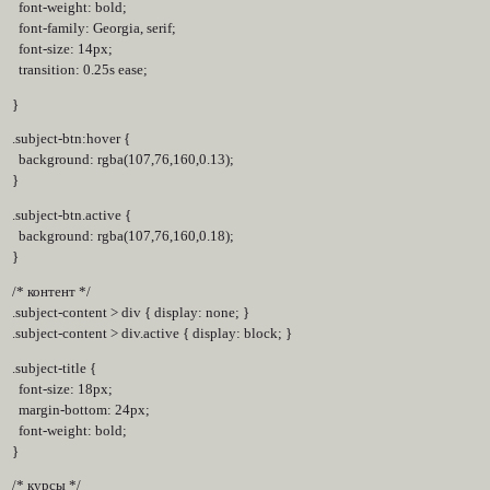
font-weight: bold;
font-family: Georgia, serif;
font-size: 14px;
transition: 0.25s ease;
}
.subject-btn:hover {
background: rgba(107,76,160,0.13);
}
.subject-btn.active {
background: rgba(107,76,160,0.18);
}
/* контент */
.subject-content > div { display: none; }
.subject-content > div.active { display: block; }
.subject-title {
font-size: 18px;
margin-bottom: 24px;
font-weight: bold;
}
/* курсы */