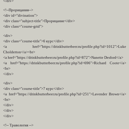
</div>
<!--Прорицания-->
<div id="divination">
<div class="subject-title">Прорицание</div>
<div class="course-grid">
<div>
<div class="course-title">6 курс</div>
<a href="https://drinkbutterbeer.ru/profile.php?id=1012">Luke
Cholderton</a><br>
<a href="https://drinkbutterbeer.ru/profile.php?id=872">Nanette Desford</a>
<a href="https://drinkbutterbeer.ru/profile.php?id=696">Richard Coote</a>
<br>
</div>
<div>
<div class="course-title">7 курс</div>
<a href="https://drinkbutterbeer.ru/profile.php?id=251">Lavender Brown</a>
<br>
</div>
</div>
</div>
<!-- Травология -->