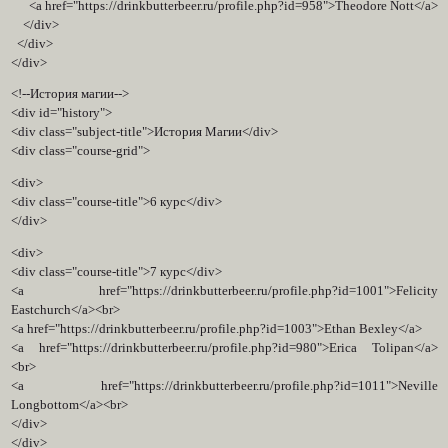
<a href="https://drinkbutterbeer.ru/profile.php?id=958">Theodore Nott</a>
</div>
</div>
</div>
<!--История магии-->
<div id="history">
<div class="subject-title">История Магии</div>
<div class="course-grid">
<div>
<div class="course-title">6 курс</div>
</div>
<div>
<div class="course-title">7 курс</div>
<a href="https://drinkbutterbeer.ru/profile.php?id=1001">Felicity
Eastchurch</a><br>
<a href="https://drinkbutterbeer.ru/profile.php?id=1003">Ethan Bexley</a>
<a href="https://drinkbutterbeer.ru/profile.php?id=980">Erica Tolipan</a>
<br>
<a href="https://drinkbutterbeer.ru/profile.php?id=1011">Neville
Longbottom</a><br>
</div>
</div>