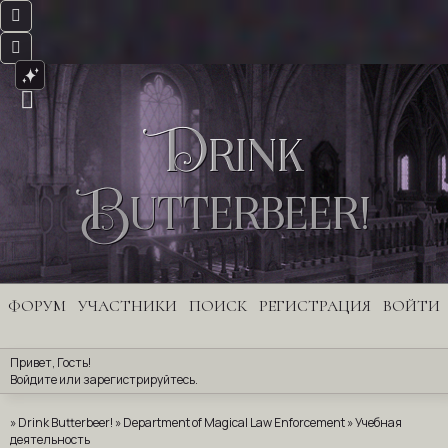
Drink
Butterbeer!
ФОРУМ
УЧАСТНИКИ
ПОИСК
РЕГИСТРАЦИЯ
ВОЙТИ
Привет, Гость!
Войдите
 или 
зарегистрируйтесь
.
»
Drink Butterbeer!
»
Department of Magical Law Enforcement
»
Учебная
деятельность