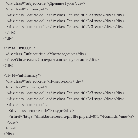
<div class="subject-title">Древние Руны</div>
<div class="course-grid">
<div class="course-col"><div class="course-title">3 курс</div></div>
<div class="course-col"><div class="course-title">4 курс</div></div>
<div class="course-col"><div class="course-title">5 курс</div></div>
</div>
</div>
<div id="muggle">
<div class="subject-title">Маггловедение</div>
<div>Обязательный предмет для всех учеников</div>
</div>
<div id="arithmancy">
<div class="subject-title">Нумерология</div>
<div class="course-grid">
<div class="course-col"><div class="course-title">3 курс</div></div>
<div class="course-col"><div class="course-title">4 курс</div></div>
<div class="course-col">
<div class="course-title">5 курс</div>
<a href="https://drinkbutterbeer.ru/profile.php?id=973">Romilda Vane</a>
</div>
</div>
</div>