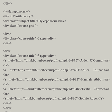
</div>
<!--Нумерология-->
<div id="arithmancy">
<div class="subject-title">Нумерология</div>
<div class="course-grid">
<div>
<div class="course-title">6 курс</div>
</div>
<div>
<div class="course-title">7 курс</div>
<a href="https://drinkbutterbeer.ru/profile.php?id=875">Aiden O`Connor</a>
<br>
<a href="https://drinkbutterbeer.ru/profile.php?id=491">Alice Tolipan</a>
<br>
<a href="https://drinkbutterbeer.ru/profile.php?id=983">Hannah Abbott</a>
<br>
<a href="https://drinkbutterbeer.ru/profile.php?id=946">Hestia Carrow</a>
<br>
<a href="https://drinkbutterbeer.ru/profile.php?id=836">Sophie Roper</a>
</div>
</div>