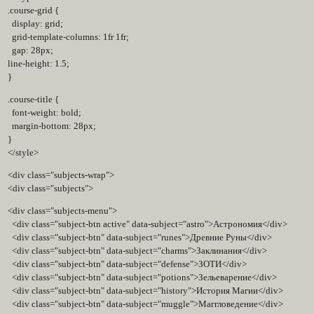
.course-grid {
display: grid;
grid-template-columns: 1fr 1fr;
gap: 28px;
line-height: 1.5;
}
.course-title {
font-weight: bold;
margin-bottom: 28px;
}
</style>
<div class="subjects-wrap">
<div class="subjects">
<div class="subjects-menu">
<div class="subject-btn active" data-subject="astro">Астрономия</div>
<div class="subject-btn" data-subject="runes">Древние Руны</div>
<div class="subject-btn" data-subject="charms">Заклинания</div>
<div class="subject-btn" data-subject="defense">ЗОТИ</div>
<div class="subject-btn" data-subject="potions">Зельеварение</div>
<div class="subject-btn" data-subject="history">История Магии</div>
<div class="subject-btn" data-subject="muggle">Маггловедение</div>