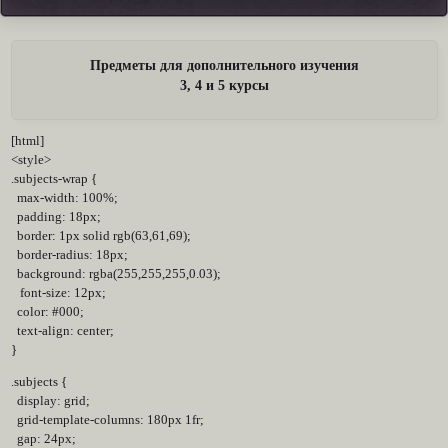
Предметы для дополнительного изучения
3, 4 и 5 курсы
[html]
<style>
.subjects-wrap {
max-width: 100%;
padding: 18px;
border: 1px solid rgb(63,61,69);
border-radius: 18px;
background: rgba(255,255,255,0.03);
font-size: 12px;
color: #000;
text-align: center;
}
.subjects {
display: grid;
grid-template-columns: 180px 1fr;
gap: 24px;