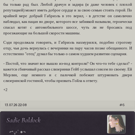
бы только рад был. Любой драчун и задира (и даже человек с плохой
репутацией) может иметь доброе сердце и за свою семью стоять горой. По
крайней мере добрый Габриэль в это верил, - в детстве он самолично
наблюдал, как пацан во дворе, которого все забиякой называли, героически
спасал котят с автомобильного шоссе, чуть ли не бросаясь под
проезжающие на большой скорости машины.
Сэди продолжала говорить, и Габриэль нахмурился, подобно строгому
отцу, чья дочь вернулась с вечеринки на пару часов позже обещанного. И
естественно "отец" думал бы только о самом худшем развитии сценария.
- Постой, что значит все вышло из-под контроля? Он что-то тебе сделал? -
кажется сбивчивый рассказ слизеринки Гейб услышал совсем по своему. Ей
Мерлин, еще немного и с палочкой побежит штурмовать двери
слизеринской гостиной, чтобы призвать Гойла к ответу.
+2
13.07.26 22:08
6
Sadie Baldock
↶*ೃ✧˚. ❃ ↷