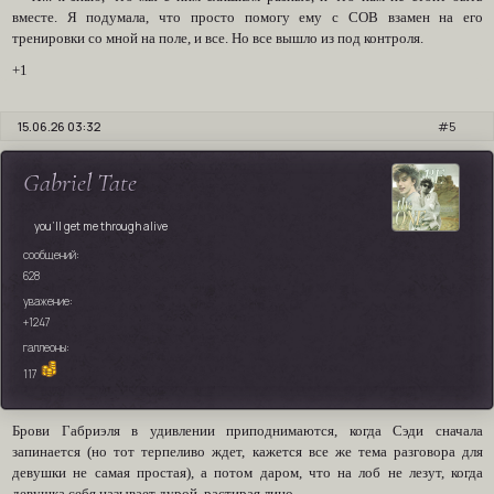
вместе. Я подумала, что просто помогу ему с СОВ взамен на его
тренировки со мной на поле, и все. Но все вышло из под контроля.
+1
15.06.26 03:32
5
Gabriel Tate
you'll get me through alive
сообщений:
628
уважение:
+1247
галлеоны:
117
Брови Габриэля в удивлении приподнимаются, когда Сэди сначала
запинается (но тот терпеливо ждет, кажется все же тема разговора для
девушки не самая простая), а потом даром, что на лоб не лезут, когда
девушка себя называет дурой, растирая лицо.