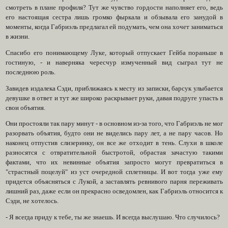
смотреть в плане профиля? Тут же чувство гордости наполняет его, ведь
его настоящая сестра лишь громко фыркала и обзывала его занудой в
моменты, когда Габриэль предлагал ей подумать, чем она хочет заниматься
в жизни.
Спасибо его понимающему Луке, который отпускает Гейба пораньше в
гостиную, - и наверняка чересчур измученный вид сыграл тут не
последнюю роль.
Завидев издалека Сэди, приближаясь к месту из записки, барсук улыбается
девушке в ответ и тут же широко раскрывает руки, давая подруге упасть в
свои объятия.
Они простояли так пару минут - в основном из-за того, что Габриэль не мог
разорвать объятия, будто они не виделись пару лет, а не пару часов. Но
наконец отпустив слизеринку, он все же отходит в тень. Слухи в школе
разносятся с отвратительной быстротой, обрастая зачастую такими
фактами, что их невинные объятия запросто могут превратиться в
"страстный поцелуй" из уст очередной сплетницы. И вот тогда уже ему
придется объясняться с Лукой, а заставлять ревнивого парня переживать
лишний раз, даже если он прекрасно осведомлен, как Габриэль относится к
Сэди, не хотелось.
- Я всегда приду к тебе, ты же знаешь. И всегда выслушаю. Что случилось?