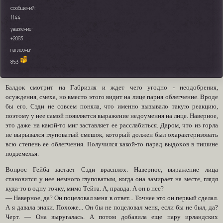
сообщений:
1144
уважение:
+2083
галлеоны:
853
Балдок смотрит на Габриэля и ждет чего угодно - неодобрения,
осуждения, смеха, но вместо этого видит на лице парня облегчение. Вроде
бы его. Сэди не совсем поняла, что именно вызывало такую реакцию,
поэтому у нее самой появляется выражение недоумения на лице. Наверное,
это даже на какой-то миг заставляет ее расслабиться. Даром, что из горла
не вырывался глуповатый смешок, который должен был охарактеризовать
всю степень ее облегчения. Получился какой-то парад выдохов в тишине
подземелья.
Вопрос Гейба застает Сэди врасплох. Наверное, выражение лица
становится у нее немного глуповатым, когда она замирает на месте, глядя
куда-то в одну точку, мимо Тейта. А, правда. А он в нее?
— Наверное, да? Он поцеловал меня в ответ... Точнее это он первый сделал.
А я давала знаки. Похоже... Он бы не поцеловал меня, если бы не был, да?
Черт. — Она выругалась. А потом добавила еще пару ирландских