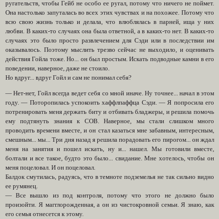
ругательств, чтобы Гейб не особо ее ругал, потому что ничего не поймет.
Она настолько запуталась во всех этих чувствах и на похожее. Потому что
всю свою жизнь только и делала, что влюблялась в парней, ища у них
любви. В каких-то случаях она была ответной, а в каких-то нет. В каких-то
случаях это было просто развлечением для Сэди или в последствии им
оказывалось. Поэтому мыслить трезво сейчас не выходило, и оценивать
действия Гойла тоже. Но... он был простым. Искать подводные камни в его
поведении, наверное, даже не стоило.
Но вдруг... вдруг Гойл и сам не понимал себя?
— Нет-нет, Гойл всегда ведет себя со мной иначе. Ну точнее... начал в этом
году. — Поторопилась успокоить хаффлпаффца Сэди. — Я попросила его
потренировать меня держать биту и отбивать бладжеры, и решила помочь
ему подтянуть знания к СОВ. Наверное, мы стали слишком много
проводить времени вместе, и он стал казаться мне забавным, интересным,
смешным... мы... Три дня назад я решила порадовать его пирогом... он ждал
меня на занятия и пошел искать, ну и... нашел. Мы готовили вместе,
болтали и все такое, будто это было... свидание. Мне хотелось, чтобы он
меня поцеловал. И он поцеловал.
Балдок смутилась, радуясь, что в темноте подземелья не так сильно видно
ее румянец.
— Все вышло из под контроля, потому что этого не должно было
произойти. Я магглорожденная, а он из чистокровной семьи. Я знаю, как
его семья отнесется к этому.