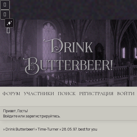
Drink
Butterbeer!
ФОРУМ
УЧАСТНИКИ
ПОИСК
РЕГИСТРАЦИЯ
ВОЙТИ
Привет, Гость!
Войдите
 или 
зарегистрируйтесь
.
»
Drink Butterbeer!
»
Time-Turner
»
28.05.97. best for you