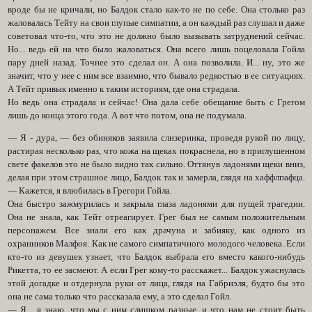
вроде бы не кричали, но Балдок стало как-то не по себе. Она столько раз
жаловалась Тейту на свои глупые симпатии, а он каждый раз слушал и даже
советовал что-то, что это не должно было вызывать затруднений сейчас.
Но... ведь ей на что было жаловаться. Она всего лишь поцеловала Гойла
пару дней назад. Точнее это сделал он. А она позволила. И... ну, это же
значит, что у нее с ним все взаимно, что бывало редкостью в ее ситуациях.
А Тейт привык именно к таким историям, где она страдала.
Но ведь она страдала и сейчас! Она дала себе обещание быть с Грегом
лишь до конца этого года. А вот что потом, она не подумала.
— Я - дура, — без обиняков заявила слизеринка, проведя рукой по лицу,
растирая несколько раз, что кожа на щеках покраснела, но в приглушенном
свете факелов это не было видно так сильно. Оттянув ладонями щеки вниз,
делая при этом страшное лицо, Балдок так и замерла, глядя на хаффлпафца.
— Кажется, я влюбилась в Грегори Гойла.
Она быстро зажмурилась и закрыла глаза ладонями для пущей трагедии.
Она не знала, как Тейт отреагирует. Грег был не самым положительным
персонажем. Все знали его как драчуна и забияку, как одного из
охранников Малфоя. Как не самого симпатичного молодого человека. Если
кто-то из девушек узнает, что Балдок выбрала его вместо какого-нибудь
Рикетта, то ее засмеют. А если Грег кому-то расскажет... Балдок ужаснулась
этой догадке и отдернула руки от лица, глядя на Габриэля, будто бы это
она не сама только что рассказала ему, а это сделал Гойл.
— Я... я знаю, что мы с ним слишком разные, и что нам не стоит быть