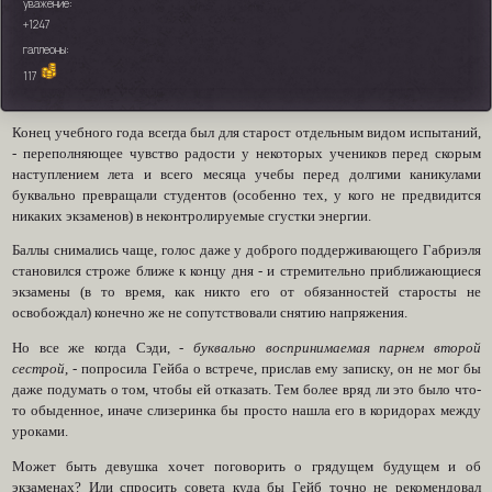
уважение:
+1247
галлеоны:
117
Конец учебного года всегда был для старост отдельным видом испытаний,
- переполняющее чувство радости у некоторых учеников перед скорым
наступлением лета и всего месяца учебы перед долгими каникулами
буквально превращали студентов (особенно тех, у кого не предвидится
никаких экзаменов) в неконтролируемые сгустки энергии.
Баллы снимались чаще, голос даже у доброго поддерживающего Габриэля
становился строже ближе к концу дня - и стремительно приближающиеся
экзамены (в то время, как никто его от обязанностей старосты не
освобождал) конечно же не сопутствовали снятию напряжения.
Но все же когда Сэди, -
буквально воспринимаемая парнем второй
сестрой
, - попросила Гейба о встрече, прислав ему записку, он не мог бы
даже подумать о том, чтобы ей отказать. Тем более вряд ли это было что-
то обыденное, иначе слизеринка бы просто нашла его в коридорах между
уроками.
Может быть девушка хочет поговорить о грядущем будущем и об
экзаменах? Или спросить совета куда бы Гейб точно не рекомендовал