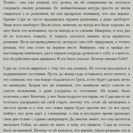
Точнее... она уже решила, что делать, но ей совершенно не хотелось
следовать своему решению. Ее любвеобильная натура просто не могла
смириться с ее решением, но она прекрасно понимала, что оно верное.
Однако Сэди не часто предавалась верным решениям, а даже наоборот.
Чаще всего наоборот. После этого, конечно, не всегда все было хорошо, но
зато было что вспомнить, пусть иногда и со слезами. Наверное, в этот раз
ей не хотелось плакать. А плакать хотелось именно из-за принятого
решения. Из-за несправедливости, которую она себе придумала, а точнее
решила, что она стоит на первом месте. Наверное, она и правда по-
настоящему влюбилась, раз в первую очередь думала не о себе, а о ком-то,
кто ей действительно нравился. И это было ужасно. Почему именно Гойл?
Сэди не хотела мириться с тем, что она решила. Не хотела находиться в
подвешенном состоянии. Пусть до конца года оставалось всего ничего, а
это означало, что она вскоре отдалится от Грега, и это будет сделать легче
на каникулах, Балдок все же понимала, что каникулы могут совсем не
спасти положения, а даже ухудшить ее состояние. Ей нужно было
получить совет. Конечно, у нее были подруги постарше, но Сэди как-то не
хотелось раскрывать им свой секрет, потому что стоит ей заговорить о
частоте крови и о том, что семья парня будет против нее, то все сразу
поймут, что речь идет о слизеринце, а она в последнее время проводит
свои дни только с одним слизеринцем. Да, многие знают, что она пытается
натаскать Гойла, но никто не знает, к чему это привело. Сэди не хотела
быть засмеянной. Почему-то ей казалось, что именно такую реакцию это и