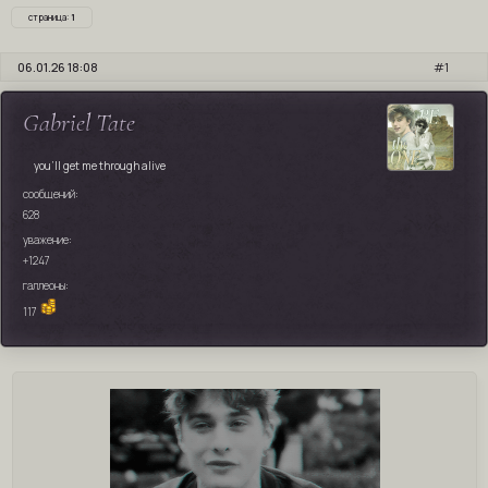
страница:
1
06.01.26 18:08
1
Gabriel Tate
you'll get me through alive
сообщений:
628
уважение:
+1247
галлеоны:
117