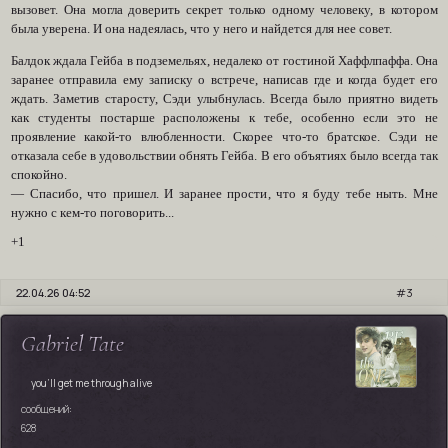
вызовет. Она могла доверить секрет только одному человеку, в котором
была уверена. И она надеялась, что у него и найдется для нее совет.
Балдок ждала Гейба в подземельях, недалеко от гостиной Хаффлпаффа. Она
заранее отправила ему записку о встрече, написав где и когда будет его
ждать. Заметив старосту, Сэди улыбнулась. Всегда было приятно видеть
как студенты постарше расположены к тебе, особенно если это не
проявление какой-то влюбленности. Скорее что-то братское. Сэди не
отказала себе в удовольствии обнять Гейба. В его объятиях было всегда так
спокойно.
— Спасибо, что пришел. И заранее прости, что я буду тебе ныть. Мне
нужно с кем-то поговорить...
+1
22.04.26 04:52
3
Gabriel Tate
you'll get me through alive
сообщений:
628