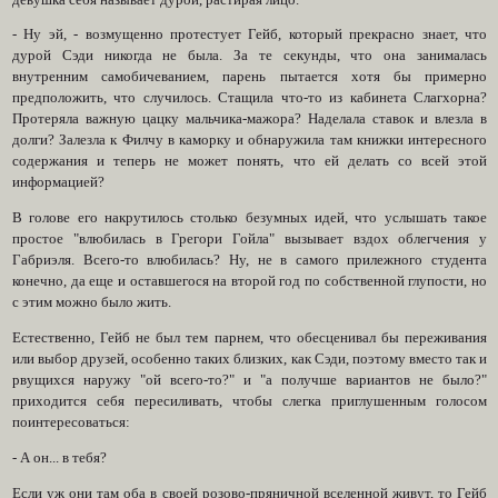
- Ну эй, - возмущенно протестует Гейб, который прекрасно знает, что
дурой Сэди никогда не была. За те секунды, что она занималась
внутренним самобичеванием, парень пытается хотя бы примерно
предположить, что случилось. Стащила что-то из кабинета Слагхорна?
Протеряла важную цацку мальчика-мажора? Наделала ставок и влезла в
долги? Залезла к Филчу в каморку и обнаружила там книжки интересного
содержания и теперь не может понять, что ей делать со всей этой
информацией?
В голове его накрутилось столько безумных идей, что услышать такое
простое "влюбилась в Грегори Гойла" вызывает вздох облегчения у
Габриэля. Всего-то влюбилась? Ну, не в самого прилежного студента
конечно, да еще и оставшегося на второй год по собственной глупости, но
с этим можно было жить.
Естественно, Гейб не был тем парнем, что обесценивал бы переживания
или выбор друзей, особенно таких близких, как Сэди, поэтому вместо так и
рвущихся наружу "ой всего-то?" и "а получше вариантов не было?"
приходится себя пересиливать, чтобы слегка приглушенным голосом
поинтересоваться:
- А он... в тебя?
Если уж они там оба в своей розово-пряничной вселенной живут, то Гейб