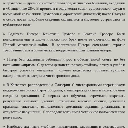
» Трэверсы — древний чистокровный род магической Британии, входящий
в «Священные 28». В прошлом в окружении семьи существовали слухи о
возможной связи линии Трэверсов с королевской династией; после Статута
о секретности подобные сведения скрывались и системно устранялись из
публичного поля.
» Родители Питера: Кристиан Трэверс и Беатрис Трэверс. Были
помолвлены еще в школе и заключили брак после ее окончания на фоне
Первой магической войны. В воспитании Питера сочетались строгие
требования отца и более мягкая, поддерживающая позиция матери.
» Питер был желанным ребенком и рос в обеспеченной семье, но без
потакания капризам. С детства демонстрировал устойчивую тягу к учебе и
быстрое усвоение материала; получал подготовку, соответствующую
ожиданиям от наследника чистокровного дома.
» В Хогвартсе распределен на Слизерин. С чистокровными сверстниками
поддерживал близкий круг общения, с магглорожденными и полукровками
сохранял дистанцию. С первых лет обучения стремился закрепить
репутацию сильного ученика: стабильно высокие оценки, успешная
практика, тщательно выполненные домашние задания, дисциплина и
отсутствие нарушений. У преподавателей имел устойчиво положительную
репутацию.
» Наиболее значимые учебные направления: заклинания и зельеварение;