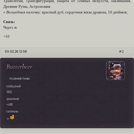
Травология, Трансфигурация, Защита от Тёмных Искусств, Заклинания,
Древние Руны, Астрономия
»
Волшебная палочка:
красный дуб, сердечная жила дракона, 10 дюймов;
Связь:
Через лс
+10
09.02.26 12:58
2
Butterbeer
то самое пиво
сообщений:
1802
уважение:
+488
галлеоны:
∞