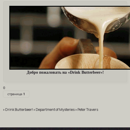
Добро пожаловать на «Drink Butterbeer»!
0
страница:
1
»
Drink Butterbeer!
»
Department of Mysteries
»
Peter Travers
рейтинг форумов
|
создать форум бесплатно