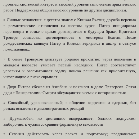
проявлял системный интерес и высокий уровень выполнения практических
работ. Поддерживал общий высокий уровень по другим дисциплинам.
» Личные отношения: с детства знаком с Кинжал Бхатия; дружба перешла
в романтические отношения на шестом курсе. Питер инициировал
переговоры в семье с целью договориться о будущем браке; Кристиан
Трэверс согласовал договоренность с мистером Бхатия. После
рождественских каникул Питер и Кинжал вернулись в школу в статусе
помолвленных.
» В семье Трэверсов действует родовое проклятие: через поколение в
молодом возрасте умирает первый наследник. Питер соответствует
условиям и рассматривает задачу поиска решения как приоритетную,
информацию о риске скрывает.
» Дядя Питера сбежал из Азкабана и появился в доме Трэверсов. Связи
дяди с Пожирателями Смерти обсуждаются в семье с осторожностью.
» Спокойный, уравновешенный; в общении корректен и сдержан, без
резких всплесков и демонстративных реакций
» Дружелюбен, но дистанцию выдерживает; близких подпускает
выборочно, к чужим сохраняет формальную вежливость
» Склонен действовать через расчет и подготовку; предпочитает