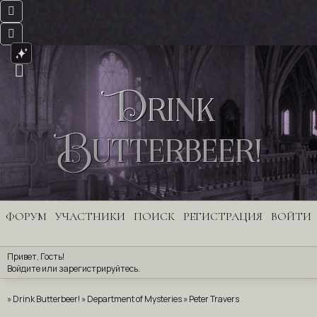
Drink
Butterbeer!
ФОРУМ
УЧАСТНИКИ
ПОИСК
РЕГИСТРАЦИЯ
ВОЙТИ
Привет, Гость!
Войдите
 или 
зарегистрируйтесь
.
»
Drink Butterbeer!
»
Department of Mysteries
»
Peter Travers