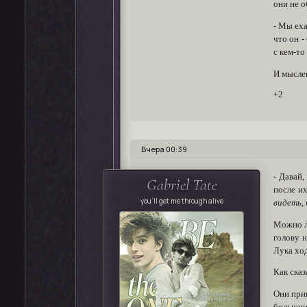
они не о
- Мы еха
что он -
с кем-то
И мыслен
+2
Вчера 00:39
- Давай
Gabriel Tate
после и
you'll get me through alive
видеть, 
Можно ли
голову 
Лука хо
Как сказ
Они прип