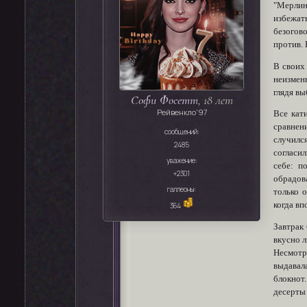
"Мерлин
избежат
безогов
против. 
В своих
неизмен
глядя вы
Софи Фосетт
, 18 лет
Рейвенкло'97
Все кат
сравнен
сообщений:
случилс
2485
согласил
уважение:
себе: п
+2301
обрадов
галлеоны:
только о
когда вп
364
Завтрак
вкусно л
Несмотр
выдавал
блокнот.
десерты 