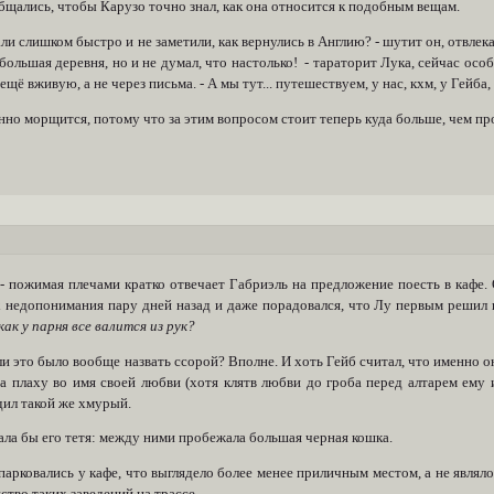
бщались, чтобы Карузо точно знал, как она относится к подобным вещам.
ли слишком быстро и не заметили, как вернулись в Англию? - шутит он, отвлека
 большая деревня, но и не думал, что настолько! - тараторит Лука, сейчас ос
 ещё вживую, а не через письма. - А мы тут... путешествуем, у нас, кхм, у Гейба
но морщится, потому что за этим вопросом стоит теперь куда больше, чем про
, - пожимая плечами кратко отвечает Габриэль на предложение поесть в кафе
х недопонимания пару дней назад и даже порадовался, что Лу первым решил 
как у парня все валится из рук?
 это было вообще назвать ссорой? Вполне. И хоть Гейб считал, что именно о
на плаху во имя своей любви (хотя клятв любви до гроба перед алтарем ему 
дил такой же хмурый.
ала бы его тетя: между ними пробежала большая черная кошка.
арковались у кафе, что выглядело более менее приличным местом, а не являло