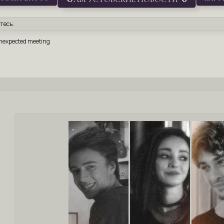
тесь
.
nexpected meeting