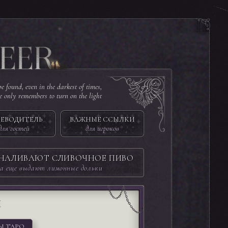
e found, even in the darkest of times,
ne only remembers to turn on the light
ЕВОДИТЕЛЬ
ВАЖНЫЕ ССЫЛКИ
для гостей
для игроков
 НАЛИВАЮТ СЛИВОЧНОЕ ПИВО
а еще выдают лимонные дольки
И
Ы ТАРО