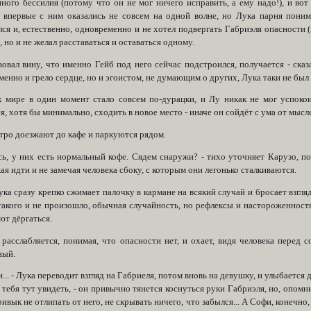
ного бессилия (потому что он не мог ничего исправить, а ему надо!), и вот
, впервые с ним оказались не совсем на одной волне, но Лука парня поним
ся и, естественно, одновременно и не хотел подвергать Габриэля опасности (
, но и не желал расставаться и оставаться одному.
овал вину, что именно Гейб под него сейчас подстроился, получается - сказа
енно и грело сердце, но и эгоистом, не думающим о других, Лука таки не был 
х мире в один момент стало совсем по-дурацки, и Лу никак не мог успокои
я, хотя бы минимально, сходить в новое место - иначе он сойдёт с ума от мысле
тро доезжают до кафе и паркуются рядом.
сь, у них есть нормальный кофе. Сядем снаружи? - тихо уточняет Карузо, по
я идти и не замечая человека сбоку, с которым они легонько сталкиваются.
Лука сразу крепко сжимает палочку в кармане на всякий случай и бросает взгляд
такого и не произошло, обычная случайность, но рефлексы и настороженность
ют дёргаться.
 расслабляется, понимая, что опасности нет, и охает, видя человека перед 
ный.
и... - Лука переводит взгляд на Габриеля, потом вновь на девушку, и улыбается д
тебя тут увидеть, - он привычно тянется коснуться руки Габриэля, но, опомн
ривык не отлипать от него, не скрывать ничего, что забылся... А Софи, конечн