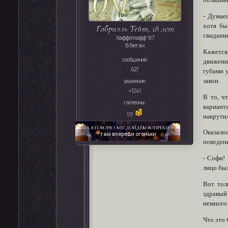
большинс
- Думае
хотя бы
Габриэль Тейт
, 18 лет
свидание
Хаффлпафф'97
В бегах
Кажется 
сообщений:
движение
627
губами у
закон.
уважение:
+1241
В то, ч
галлеоны:
вариант
117
накрутил
А Я ГОВОРЮ:
МЫ
ДОЙДЁМ ВОПРЕКИ
Оказало
там впереди огоньки
поведени
- Софи! 
лицо был
Вот тол
здравый
немного 
Что это 