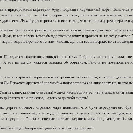
тво таких заведений на трассе.
шь в придорожном кафетерии будут подавать нормальный кофе? Помолись в
 делали из зерен, - на губах впервые за эти дни появляется усмешка, а м
 (даже если Лука будет отрицать во весь голос, что это не так) грела сердце и
все сегодняшним утром были немножко в своих мыслях, потому что в них кто-
 Луки, который уже готов был достать палочку и драться на глазах у магглов.
 парня, когда встречается с ним глазами. Да, они все на нервах из-за послед
то Пожиратели охотились конкретно за ними Габриэль конечно же даже не 
а. А вот взгляд Лу кажется говорил об обратном. Гейб и не предполагал н
.
сь, что так красиво ворвалась в их грешную жизнь Софи, и парень удивляетс
я Лу. Впрочем дружелюбная улыбка появляется на его лице сразу же, как тольк
Удивительно, какими судьбами! - даже несмотря на то, что в школе связывал
о действительно приятно, - очень рады тебя видеть!
ько дергается как-то странно, когда понимает, что Лука передумал его бра
 смысл его покинули, зато в душе поднялась целая новая буря эмоций, к
натянутую, - и Габриэль спешит спрятать ладони в карманах джинс, чтобы как-т
было вообще? Теперь ему даже касаться его неприятно?