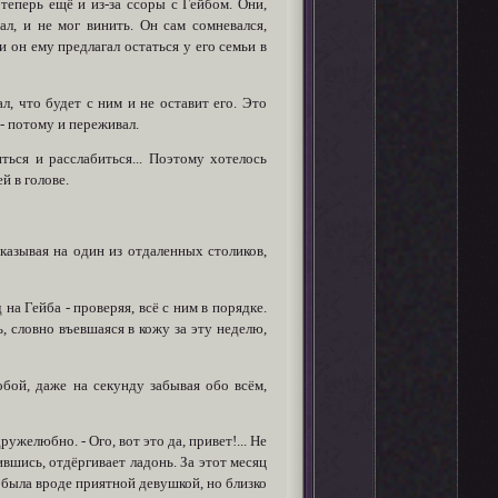
 теперь ещё и из-за ссоры с Гейбом. Они,
ал, и не мог винить. Он сам сомневался,
и он ему предлагал остаться у его семьи в
л, что будет с ним и не оставит его. Это
- потому и переживал.
ться и расслабиться... Поэтому хотелось
й в голове.
казывая на один из отдаленных столиков,
 на Гейба - проверяя, всё с ним в порядке.
, словно въевшаяся в кожу за эту неделю,
собой, даже на секунду забывая обо всём,
ружелюбно. - Ого, вот это да, привет!... Не
ившись, отдёргивает ладонь. За этот месяц
о, была вроде приятной девушкой, но близко