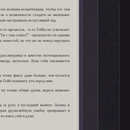
сем великим волшебникам, чтобы его там
ысль о возможности сходить на маленькое
 даже настраивала на шутливый лад.
то врезается, - и от Гейба не ускользает
 "Ты с ума сошел?" - произносит он одними
них новостей, но это же не повод нарушать
рассматривал в качестве потенциального
икогда,
насколько
Лука себя оказывается
я этому факту даже больше, чем пугается
о Гейб понимает, кто перед ним.
и их только общие уроки, видеть знакомое
ть за руку в последний момент. Логика и
оторая дружелюбную улыбку превращает в
о взять себя в руки.