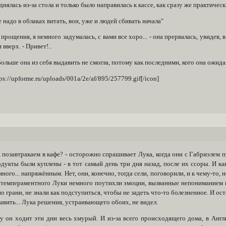
нялась из-за стола и только было направилась к кассе, как сразу же практически
надо в облаках витать, вон, уже и людей сбивать начала"
прощения, я немного задумалась, с вами все хоро... - она прервалась, увидев,
 вверх. - Привет!..
ольше она из себя выдавить не смогла, потому как последними, кого она ожида
tps://upforme.ru/uploads/001a/2e/af/895/257799.gif[/icon]
 позавтракаем в кафе? - осторожно спрашивает Лука, когда они с Габриэлем п
дукты были куплены - в тот самый день три дня назад, после их ссоры. И ка
ного... напряжённым. Нет, они, конечно, тогда сели, поговорили, и к чему-то,
у темпераментного Луки немного поутихли эмоции, вызванные непониманием 
о грани, не знали как подступиться, чтобы не задеть что-то болезненное. И о
авить... Лука решения, устраивающего обоих, не видел.
у он ходит эти дни весь хмурый. И из-за всего происходящего дома, в Англи