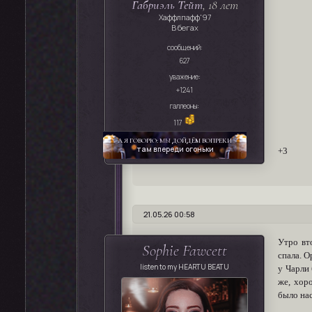
Габриэль Тейт
, 18 лет
Хаффлпафф'97
В бегах
сообщений:
627
уважение:
+1241
галлеоны:
117
А Я ГОВОРЮ:
МЫ
ДОЙДЁМ ВОПРЕКИ
там впереди огоньки
+3
21.05.26 00:58
Утро вт
Sophie Fawcett
спала. О
listen to my HEARTU BEATU
у Чарли 
же, хор
было нас