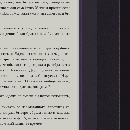
, иначе, кем бы он ни был, скандала не
авно знали семейство Уизли и практически
и Джордж... Тогда уже и матушка была бы
столиком на улице, положив на него свой
заведении были бранчи, она буквально не
 низзла был слишком хорош для подобных
авшись за Чарли после того кошмара, что
оторые отказались покидать Англию, но
, чтобы взять год отдыха и разобраться в
еской Британии. Да, родители не очень
от стали уговаривать Софи уехать. И да,
го у нее и нет. О чем она вообще думала,
и ушла из родительского дома?
ате и даже не смогла бы потом вспомнить,
 считать ее неожиданного аппетита), ее
хо ахнула, быстро убрала пятно и закрыла
тывший кофе. А, может, и заказать новый:
 политый каким-то кремом.