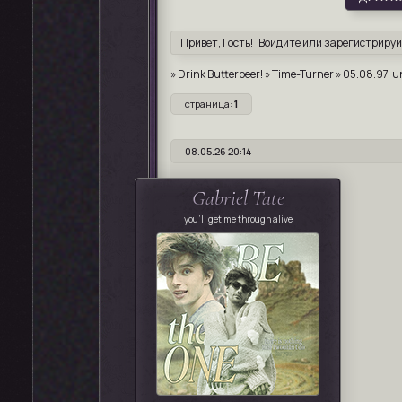
Привет, Гость!
Войдите
или
зарегистрируй
»
Drink Butterbeer!
»
Time-Turner
»
05.08.97. u
страница:
1
08.05.26 20:14
Gabriel Tate
you'll get me through alive