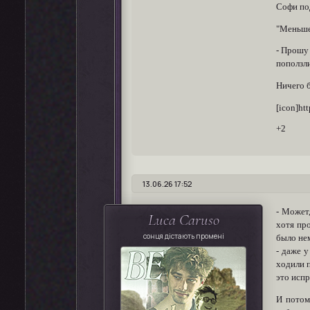
Софи под
"Меньше 
- Прошу 
поползли
Ничего б
[icon]ht
+2
13.06.26 17:52
- Может,
Luca Caruso
хотя про
сонця дістають промені
было нем
- даже 
ходили п
это испр
И потом