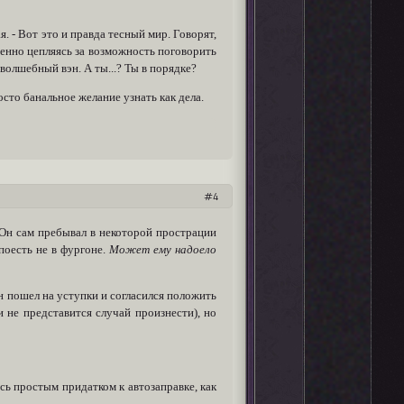
я. - Вот это и правда тесный мир. Говорят,
обенно цепляясь за возможность поговорить
, волшебный вэн. А ты...? Ты в порядке?
сто банальное желание узнать как дела.
4
. Он сам пребывал в некоторой прострации
поесть не в фургоне.
Может ему надоело
н пошел на уступки и согласился положить
и не представится случай произнести), но
сь простым придатком к автозаправке, как