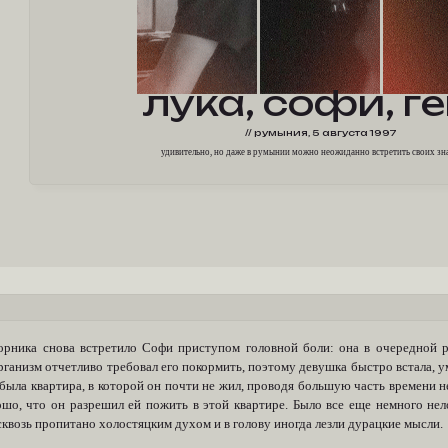
л
ука,
с
офи,
г
е
// румыния, 5 августа 1997
удивительно, но даже в румынии можно неожиданно встретить своих з
орника снова встретило Софи приступом головной боли: она в очередной 
рганизм отчетливо требовал его покормить, поэтому девушка быстро встала, у
была квартира, в которой он почти не жил, проводя большую часть времени н
ошо, что он разрешил ей пожить в этой квартире. Было все еще немного не
квозь пропитано холостяцким духом и в голову иногда лезли дурацкие мысли.