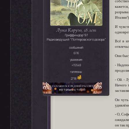
собствен
кажется
разрывал
Италии!)
И чувств
Лука Карузо
, 18 лет
одноврем
Гриффиндор'97
Радиоведущий "Поттеровского дозора"
Всё в и
отвлечьс
сообщений:
6116
Они быс
уважение:
- Надею
+15549
продолжа
галлеоны:
2718
- Ой. - 
Ничего 
ЗА НАМИ ПОСЛЕДНИЙ РАССВЕТ
но только с
тобой
заставля
Он чуть
удивлён
- О, Соф
ожидали 
он так п