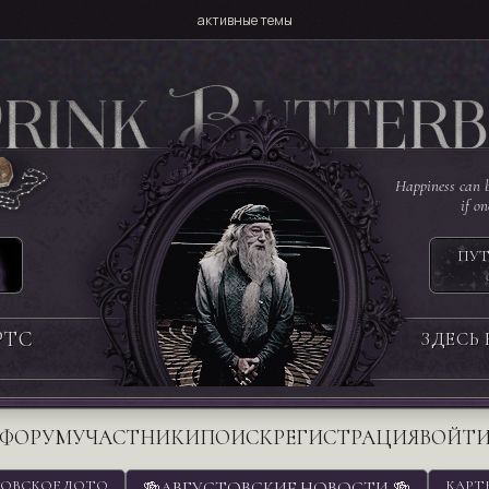
активные темы
Happiness can b
if o
ПУТ
РТС
ЗДЕСЬ
ФОРУМ
УЧАСТНИКИ
ПОИСК
РЕГИСТРАЦИЯ
ВОЙТ
ОВСКОЕ ЛОТО
🍻АВГУСТОВСКИЕ НОВОСТИ 🍻
КАРТ