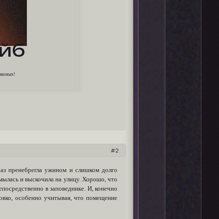
йб
накомых!
2
раз пренебрегла ужином и слишком долго
мылась и выскочила на улицу. Хорошо, что
епосредственно в заповеднике. И, конечно
ловко, особенно учитывая, что помещение