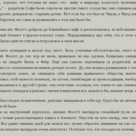
, хорошо, что тетушка не знает, что живу в квартире холостого мужчины
ь," - родители Софи были совсем не против такого соседства, они слишком д
орочно доверяли их старшим детям. Вот если бы это был не Чарли, а Фред ил
Впрочем, нет смысла размышлять о том, как было бы.
 мыслях Фосетт добрела до ближайшего кафе и расположилась за небольшим 
ный блокнот в красно-золотых тонах. Порадовавшись про себя, что в этом 
брала один из списка и погрузилась в свои мысли.
илось кувырком и низзлу под хвост. Хотя, учитывая обстоятельства, хвост
ий. Фосетт до сих пор не знала, правильно ли она сделала, буквально увяз
я на свадьбе Билла и Флёр. Ещё она ужасно переживала за родителей, к
ись со спонтанным желанием дочери уехать. Да, она всерьез размышляла о том
осмотреть новое, не сковывать себя рамками привычного общества магич
ались этой новости поначалу, но потом, понаблюдав за происходящим, наобор
казавшись в другой стране, она отчетливо осознала, что плана-то как таково
опыхах покидала в рюкзак с пятым измерением все, казалось бы, важные вещи 
 был съеден незамеченным: девушка закидывала в себя еду будто бы на автом
и ей было.
я на внутренний переполох, внешне Фосетт выглядела спокойной (если не
а только расползающаяся клякса в блокноте. Опустив на него взгляд, она ти
 Все равно никаких идей для записи нет, лучше обратить внимание на уже ос
на витрине выглядели очень аппетитно. Особенно тот, что походил на пончик,