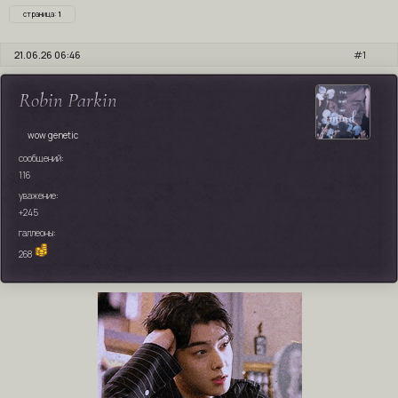
страница:
1
21.06.26 06:46
1
Robin Parkin
wow genetic
сообщений:
116
уважение:
+245
галлеоны:
268