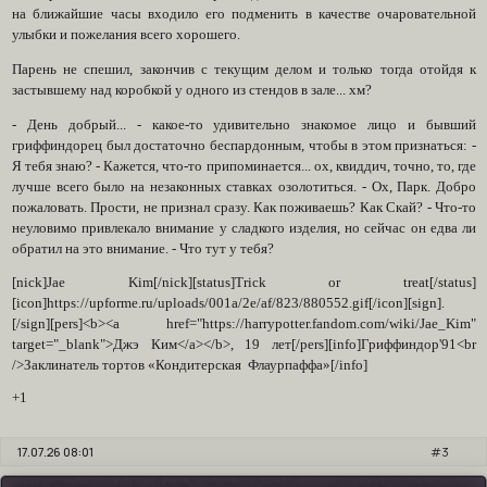
на ближайшие часы входило его подменить в качестве очаровательной
улыбки и пожелания всего хорошего.
Парень не спешил, закончив с текущим делом и только тогда отойдя к
застывшему над коробкой у одного из стендов в зале... хм?
- День добрый... - какое-то удивительно знакомое лицо и бывший
гриффиндорец был достаточно беспардонным, чтобы в этом признаться: -
Я тебя знаю? - Кажется, что-то припоминается... ох, квиддич, точно, то, где
лучше всего было на незаконных ставках озолотиться. - Ох, Парк. Добро
пожаловать. Прости, не признал сразу. Как поживаешь? Как Скай? - Что-то
неуловимо привлекало внимание у сладкого изделия, но сейчас он едва ли
обратил на это внимание. - Что тут у тебя?
[nick]Jae Kim[/nick][status]Trick or treat[/status]
[icon]https://upforme.ru/uploads/001a/2e/af/823/880552.gif[/icon][sign].
[/sign][pers]<b><a href="https://harrypotter.fandom.com/wiki/Jae_Kim"
target="_blank">Джэ Ким</a></b>, 19 лет[/pers][info]Гриффиндор'91<br
/>Заклинатель тортов «Кондитерская Флаурпаффа»[/info]
+1
17.07.26 08:01
3