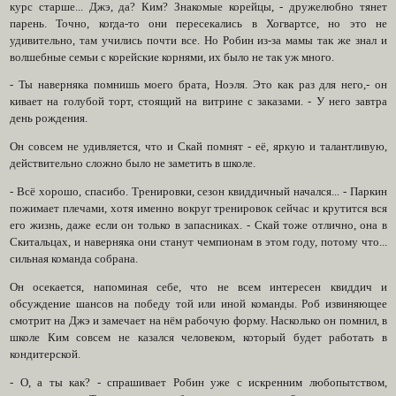
курс старше... Джэ, да? Ким? Знакомые корейцы, - дружелюбно тянет
парень. Точно, когда-то они пересекались в Хогвартсе, но это не
удивительно, там учились почти все. Но Робин из-за мамы так же знал и
волшебные семьи с корейские корнями, их было не так уж много.
- Ты наверняка помнишь моего брата, Ноэля. Это как раз для него,- он
кивает на голубой торт, стоящий на витрине с заказами. - У него завтра
день рождения.
Он совсем не удивляется, что и Скай помнят - её, яркую и талантливую,
действительно сложно было не заметить в школе.
- Всё хорошо, спасибо. Тренировки, сезон квиддичный начался... - Паркин
пожимает плечами, хотя именно вокруг тренировок сейчас и крутится вся
его жизнь, даже если он только в запасниках. - Скай тоже отлично, она в
Скитальцах, и наверняка они станут чемпионам в этом году, потому что...
сильная команда собрана.
Он осекается, напоминая себе, что не всем интересен квиддич и
обсуждение шансов на победу той или иной команды. Роб извиняющее
смотрит на Джэ и замечает на нём рабочую форму. Насколько он помнил, в
школе Ким совсем не казался человеком, который будет работать в
кондитерской.
- О, а ты как? - спрашивает Робин уже с искренним любопытством,