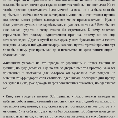
пыльно. Но за эти почти два года он к ним так любовь и не воспылал. Не то
чтобы прежняя деятельность была мечтой на века, но она была хотя бы
прибыльной, сейчас все чаще заглядывая в мешочек и отсчитывая нужное
количество монет работа выглядела все менее привлекательной. Нужно
было учиться лучше, а не зарабатывать с нуля лет, не так ли? Если бы его
еще влекло куда-то, к чему стоило бы стремиться. К чему хотелось
стремиться. Это пожалуй единственная причина, почему он все еще
оставался здесь. Других путей кроме двух, у него буквально нет, а менять
пекарню на какую-нибудь антикварку, казалось пустой тратой времени, тут
хотя бы к нему уже привыкли, да и начальство на диво понимающее и
благосклонное.
Жилищных условий на это правда не улучшишь и новых мантий не
купишь, но куда деваться. Где-то там за дверью был тот простор, кажется
привычный и возможно для которого он буквально был рожден, но
бывший гриффиндорец себя стоически сдерживал, последние дни правда
все хуже и хуже, уже дважды нагрев собственных знакомых, но сдерживал
же.
- Ким, там вроде за заказом 323 пришли. - Голос коллеги выводит из
небытия собственных стенаний в перспективах всего одной возможности,
что висела под замком, а ему сквозь прутья оставалось на нее смотреть и
мысленно бить себя по руках, но не без сожаления. Вообще-то заказ делал
и зачаровывал не он, но его автор сегодня не на смене, а в его обязанности