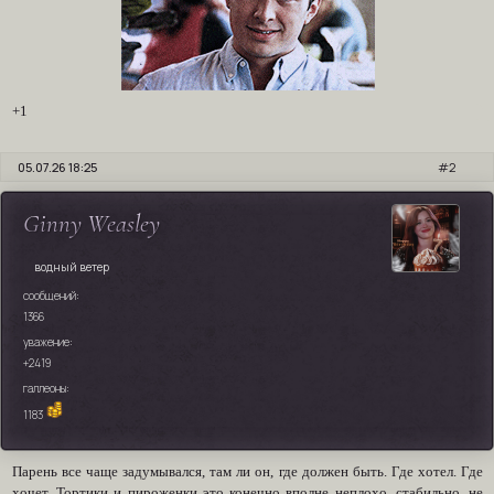
+1
05.07.26 18:25
2
Ginny Weasley
водный ветер
сообщений:
1366
уважение:
+2419
галлеоны:
1183
Парень все чаще задумывался, там ли он, где должен быть. Где хотел. Где
хочет. Тортики и пироженки это конечно вполне неплохо, стабильно, не