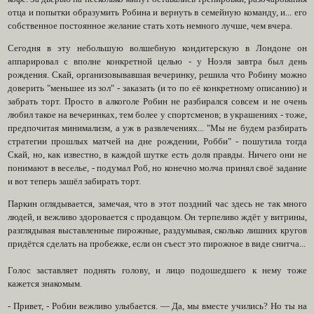
отца и попытки образумить Робина и вернуть в семейную команду, и... его
собственное постоянное желание стать хоть немного лучше, чем вчера.
Сегодня в эту небольшую волшебную кондитерскую в Лондоне он
аппарировал с вполне конкретной целью - у Ноэля завтра был день
рождения. Скай, организовывавшая вечеринку, решила что Робину можно
доверить "меньшее из зол" - заказать (и то по её конкретному описанию) и
забрать торт. Просто в алкоголе Робин не разбирался совсем и не очень
любил такое на вечеринках, тем более у спортсменов; в украшениях - тоже,
предпочитая минимализм, а уж в развлечениях... "Мы не будем разбирать
стратегии прошлых матчей на дне рождении, Робби" - пошутила тогда
Скай, но, как известно, в каждой шутке есть доля правды. Ничего они не
понимают в веселье, - подумал Роб, но конечно молча принял своё задание
и вот теперь зашёл забирать торт.
Паркин оглядывается, замечая, что в этот поздний час здесь не так много
людей, и вежливо здоровается с продавцом. Он терпеливо ждёт у витрины,
разглядывая выставленные пирожные, раздумывая, сколько лишних кругов
придётся сделать на пробежке, если он съест это пирожное в виде снитча...
Голос заставляет поднять голову, и лицо подошедшего к нему тоже
кажется знакомым.
- Привет, - Робин вежливо улыбается. — Да, мы вместе учились? Но ты на