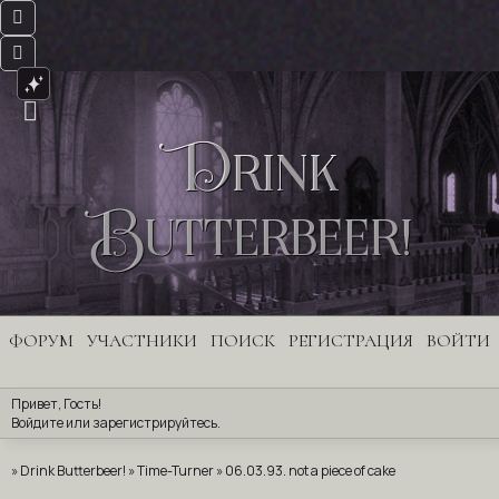
Drink
Butterbeer!
ФОРУМ
УЧАСТНИКИ
ПОИСК
РЕГИСТРАЦИЯ
ВОЙТИ
Привет, Гость!
Войдите
 или 
зарегистрируйтесь
.
»
Drink Butterbeer!
»
Time-Turner
»
06.03.93. not a piece of cake