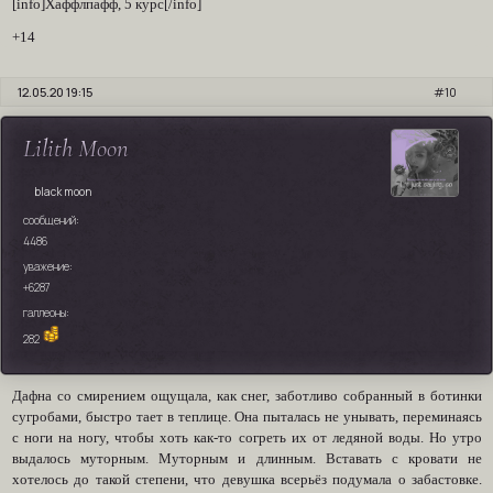
[info]Хаффлпафф, 5 курс[/info]
+14
12.05.20 19:15
10
Lilith Moon
black moon
сообщений:
4486
уважение:
+6287
галлеоны:
282
Дафна со смирением ощущала, как снег, заботливо собранный в ботинки
сугробами, быстро тает в теплице. Она пыталась не унывать, переминаясь
с ноги на ногу, чтобы хоть как-то согреть их от ледяной воды. Но утро
выдалось муторным. Муторным и длинным. Вставать с кровати не
хотелось до такой степени, что девушка всерьёз подумала о забастовке.