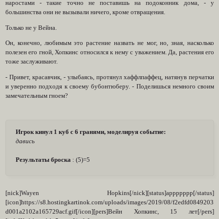
наростами - такие точно не поставишь на подоконник дома, - у
большинства они не вызывали ничего, кроме отвращения.
Только не у Вейна.
Он, конечно, любимым это растение назвать не мог, но, зная, насколько
полезен его гной, Хопкинс относился к нему с уважением. Да, растения его
тоже заслуживают.
- Привет, красавчик, - улыбаясь, протянул хаффлпаффец, натянув перчатки
и уверенно подходя к своему бубонтюберу. - Поделишься немного своим
замечательным гноем?
Игрок кинул 1 куб с 6 гранями, моделируя событие:
давись
Результаты броска
: (5)=5
[nick]Wayen Hopkins[/nick][status]арррpppp[/status]
[icon]https://s8.hostingkartinok.com/uploads/images/2019/08/f2edfd0849203
d001a2102a165729acf.gif[/icon][pers]Вейн Хопкинс, 15 лет[/pers]