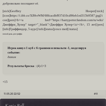
добровольно посещают её.
[nick]Geoffrey Hooper[/nick]
[icon]https://i.ibb.co/XJHvrWM/68fcacdbf937d10cd96eb1ed315b9587.jpg[/i
con][pers]<b><a href="https://harrypotter.fandom.com/ru/wiki/
Джеффри_Хупер" target="_blank">Джеффри Хупер</a></b>, 15 лет[/pers]
[info]Гриффиндор, 5 курс[/info][status]yesco med[/status]
плохой день для гриффа
Игрок кинул 1 куб с 6 гранями и пенальти -1, моделируя
событие:
давим
Результаты броска
: (4)-1=3
+15
11.05.20 22:52
8
Katie Bell