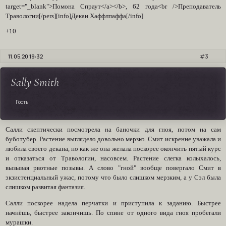
target="_blank">Помона Спраут</a></b>, 62 года<br />Преподаватель
Травологии[/pers][info]Декан Хаффлпаффа[/info]
+10
11.05.20 19:32
3
Sally Smith
Гость
Салли скептически посмотрела на баночки для гноя, потом на сам
буботубер. Растение выглядело довольно мерзко. Смит искренне уважала и
любила своего декана, но как же она желала поскорее окончить пятый курс
и отказаться от Травологии, насовсем. Растение слегка колыхалось,
вызывая рвотные позывы. А слово "гной" вообще повергало Смит в
экзистенциальный ужас, потому что было слишком мерзким, а у Сэл была
слишком развитая фантазия.
Салли поскорее надела перчатки и приступила к заданию. Быстрее
начнёшь, быстрее закончишь. По спине от одного вида гноя пробегали
мурашки.