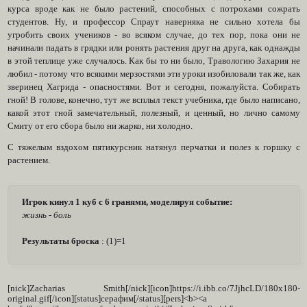
курса вроде как не было растений, способных с потрохами сожрать
студентов. Ну, и профессор Спраут наверняка не сильно хотела бы
угробить своих учеников - во всяком случае, до тех пор, пока они не
начинали падать в грядки или ронять растения друг на друга, как однажды
в этой теплице уже случалось. Как бы то ни было, Травологию Захария не
любил - потому что всякими мерзостями эти уроки изобиловали так же, как
зверинец Хагрида - опасностями. Вот и сегодня, пожалуйста. Собирать
гной! В голове, конечно, тут же всплыл текст учебника, где было написано,
какой этот гной замечательный, полезный, и ценный, но лично самому
Смиту от его сбора было ни жарко, ни холодно.
С тяжелым вздохом пятикурсник натянул перчатки и полез к горшку с
растением.
Игрок кинул 1 куб с 6 гранями, моделируя событие:
жизнь - боль
Результаты броска
: (1)=1
[nick]Zacharias Smith[/nick][icon]https://i.ibb.co/7JjhcLD/180x180-
original.gif[/icon][status]серафим[/status][pers]<b><a