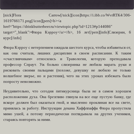
[nick]Flora Carrow[/nick][icon]https://i.ibb.co/WvrRTK4/306-
1619766171.png[/icon][pers]<b><a
href="https://drinkbutterbeer.ru/viewtopic.php?id=1213#p144086"
target="_blank">Флора Кэрроу</a></b>, 16 лет[/pers][info]Слизерин, 6
курс[/info]
Флора Кэрроу с нетерпением ожидала шестого курса, чтобы избавиться от,
как она считала, лишних дисциплин в своем расписании. К таким
«счастливчикам» относилась и Травология, которую преподавала
профессор Спраут. Уж больно слизеринка не любила марать руки и
рисковать своими пальцами (похоже, девушку не любило не только
волшебное зверье, но и растения), чего на этих уроках избежать было
попросту невозможно.
Неудивительно, что сегодня пятикурсница была не в самом хорошем
расположении духа. Она брезгливо глянула на все еще пустую банку, где
вскоре должен был оказаться гной, и мысленно проклиная все на свете,
принялась за работу. Инструкции декана Хаффлпаффа Флора пропустила
мимо ушей, а потому периодически поглядывала на других учеников,
стараясь повторять за ними.