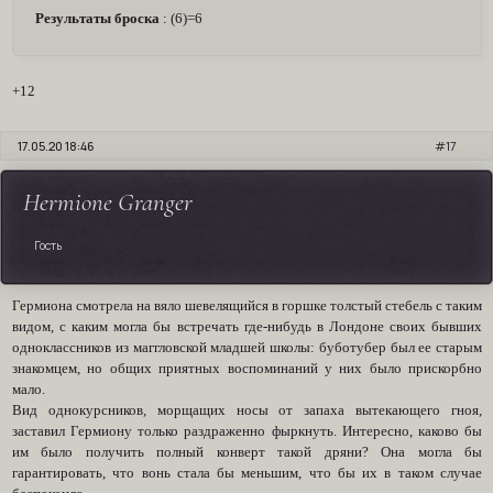
Результаты броска
: (6)=6
+12
17.05.20 18:46
17
Hermione Granger
Гость
Гермиона смотрела на вяло шевелящийся в горшке толстый стебель с таким
видом, с каким могла бы встречать где-нибудь в Лондоне своих бывших
одноклассников из маггловской младшей школы: буботубер был ее старым
знакомцем, но общих приятных воспоминаний у них было прискорбно
мало.
Вид однокурсников, морщащих носы от запаха вытекающего гноя,
заставил Гермиону только раздраженно фыркнуть. Интересно, каково бы
им было получить полный конверт такой дряни? Она могла бы
гарантировать, что вонь стала бы меньшим, что бы их в таком случае