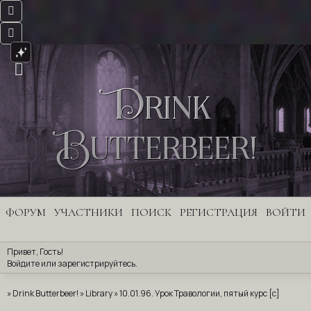
Drink
Butterbeer!
ФОРУМ
УЧАСТНИКИ
ПОИСК
РЕГИСТРАЦИЯ
ВОЙТИ
Привет, Гость!
Войдите
 или 
зарегистрируйтесь
.
»
Drink Butterbeer!
»
Library
»
10.01.96. Урок Травологии, пятый курс [с]