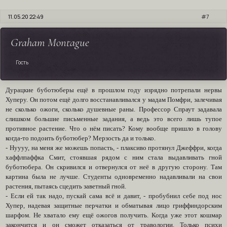
11.05.20 22:49
7
Graham Montague
Гость
Дурацкие буботюберы ещё в прошлом году изрядно потрепали нервы
Хуперу. Он потом ещё долго восстанавливался у мадам Помфри, залечивая
не сколько ожоги, сколько душевные раны. Профессор Спраут задавала
слишком большие письменные задания, а ведь это всего лишь тупое
противное растение. Что о нём писать? Кому вообще пришло в голову
когда-то подоить буботюбер? Мерзость да и только.
- Нуууу, на меня же можешь попасть, - плаксиво протянул Джеффри, когда
хаффлпаффка Смит, стоявшая рядом с ним стала выдавливать гной
буботюбера. Он скривился и отвернулся от неё в другую сторону. Там
картина была не лучше. Студенты одновременно надавливали на свои
растения, пытаясь сцедить заветный гной.
- Если ей так надо, пускай сама всё и давит, - пробубнил себе под нос
Хупер, надевая защитные перчатки и обматывая лицо гриффиндорским
шарфом. Не хватало ему ещё ожогов получить. Когда уже этот кошмар
закончится и он сможет отказаться от травологии. Только психи