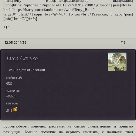
[nick]Terry Boot[/nick][status]wassup man[/status]
[icon]https://upforme.ru/uploads/001a/2e/af/262/20887.gif[/icon][pers]<b><a
href="https://harrypotter.fandom.com/wiki/Terry_Boot"
target="_blank">Терри Бут</a></b>, 15 лет<br />Равенкло, 5 курс[/pers]
[info]Член ОД[/info]
+14
12.05.20 14:39
9
Luca Caruso
сонця дістають промені
сообщений:
6122
уважение:
+15561
галлеоны:
2718
Бубонтюберы, конечно, растения не самые симпатичные и приятно
пахнущие. Больше похожие на черного слизняка, с полными гноя