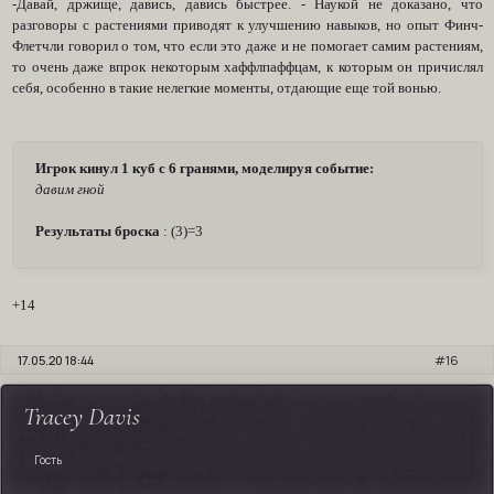
-Давай, држище, давись, давись быстрее. - Наукой не доказано, что
разговоры с растениями приводят к улучшению навыков, но опыт Финч-
Флетчли говорил о том, что если это даже и не помогает самим растениям,
то очень даже впрок некоторым хаффлпаффцам, к которым он причислял
себя, особенно в такие нелегкие моменты, отдающие еще той вонью.
Игрок кинул 1 куб с 6 гранями, моделируя событие:
давим гной
Результаты броска
: (3)=3
+14
17.05.20 18:44
16
Tracey Davis
Гость