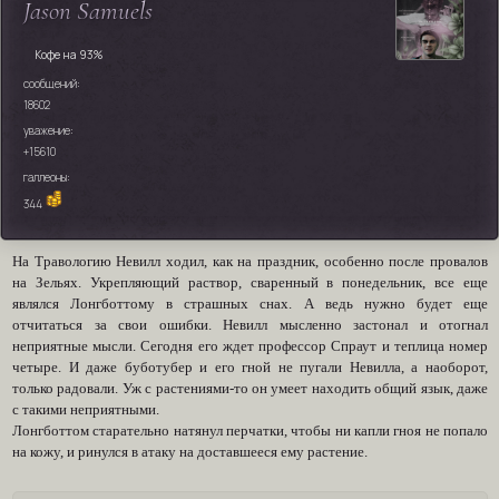
Jason Samuels
Кофе на 93%
сообщений:
18602
уважение:
+15610
галлеоны:
344
На Травологию Невилл ходил, как на праздник, особенно после провалов
на Зельях. Укрепляющий раствор, сваренный в понедельник, все еще
являлся Лонгботтому в страшных снах. А ведь нужно будет еще
отчитаться за свои ошибки. Невилл мысленно застонал и отогнал
неприятные мысли. Сегодня его ждет профессор Спраут и теплица номер
четыре. И даже буботубер и его гной не пугали Невилла, а наоборот,
только радовали. Уж с растениями-то он умеет находить общий язык, даже
с такими неприятными.
Лонгботтом старательно натянул перчатки, чтобы ни капли гноя не попало
на кожу, и ринулся в атаку на доставшееся ему растение.