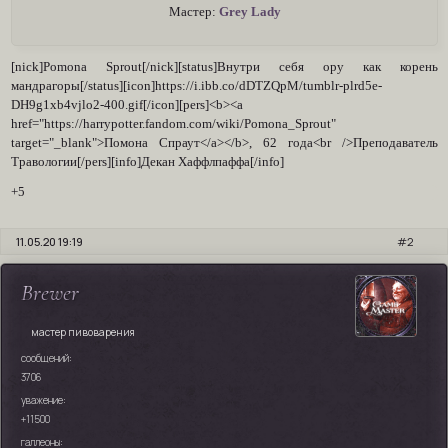
Мастер:
Grey Lady
[nick]Pomona Sprout[/nick][status]Внутри себя ору как корень
мандрагоры[/status][icon]https://i.ibb.co/dDTZQpM/tumblr-plrd5e-
DH9g1xb4vjlo2-400.gif[/icon][pers]<b><a
href="https://harrypotter.fandom.com/wiki/Pomona_Sprout"
target="_blank">Помона Спраут</a></b>, 62 года<br />Преподаватель
Травологии[/pers][info]Декан Хаффлпаффа[/info]
+5
11.05.20 19:19
2
Brewer
мастер пивоварения
сообщений:
3706
уважение:
+11500
галлеоны: