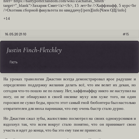
href="https://harrypotter.fandom.com/wiki/Zacharias_Smith"
target="_blank">Захария Смит</a></b>, 15 лет<br />Хаффлпафф, 5 курс<br
/>Охотник сборной факультета по квиддичу[/pers][info]Член ОД[/info]
+14
16.05.20 21:10
15
Justin Finch-Fletchley
Гость
На уроках травологии Джастин всегда демонстрировал ярое радушие и
определенно поддержку желания делать всё, что им велит их декан, но
сегодня что-то пошло не по плану. Нет, хаффлпаффцу никто не наступил на
ногу, он не обнаружил в своей овсянке муху или хуже того, ни один
гороскоп не сулил беды, просто этот самый гной бюбонтера был настолько
отвратителен для нюха парнишки, что ему очень быстр стало дурно.
Но Джастин сжал зубы, жалостливо посмотрел на своих однокурсников и
вздохнул так, что всем вокруг стало понятно, что он принимает свою
участь и идет до конца, что бы это ему там не принесло.