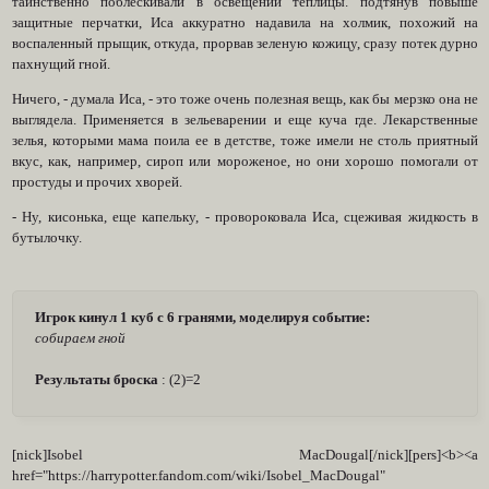
таинственно поблескивали в освещении теплицы. подтянув повыше
защитные перчатки, Иса аккуратно надавила на холмик, похожий на
воспаленный прыщик, откуда, прорвав зеленую кожицу, сразу потек дурно
пахнущий гной.
Ничего, - думала Иса, - это тоже очень полезная вещь, как бы мерзко она не
выглядела. Применяется в зельеварении и еще куча где. Лекарственные
зелья, которыми мама поила ее в детстве, тоже имели не столь приятный
вкус, как, например, сироп или мороженое, но они хорошо помогали от
простуды и прочих хворей.
- Ну, кисонька, еще капельку, - провороковала Иса, сцеживая жидкость в
бутылочку.
Игрок кинул 1 куб с 6 гранями, моделируя событие:
собираем гной
Результаты броска
: (2)=2
[nick]Isobel MacDougal[/nick][pers]<b><a
href="https://harrypotter.fandom.com/wiki/Isobel_MacDougal"