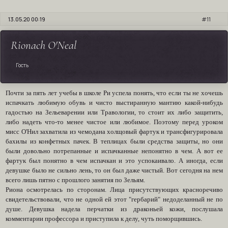
13.05.20 00:19
11
Rionach O'Neal
Гость
Почти за пять лет учебы в школе Ри успела понять, что если ты не хочешь
испачкать любимую обувь и чисто выстиранную мантию какой-нибудь
гадостью на Зельеварении или Травологии, то стоит их либо защитить,
либо надеть что-то менее чистое или любимое. Поэтому перед уроком
мисс О'Нил захватила из чемодана холщовый фартук и трансфигурировала
бахилы из конфетных пачек. В теплицах были средства защиты, но они
были довольно потрепанные и испачканные непонятно в чем. А вот ее
фартук был понятно в чем испачкан и это успокаивало. А иногда, если
девушке было не сильно лень, то он был даже чистый. Вот сегодня на нем
всего лишь пятно с прошлого занятия по Зельям.
Риона осмотрелась по сторонам. Лица присутствующих красноречиво
свидетельствовали, что не одной ей этот "гербарий" недоделанный не по
душе. Девушка надела перчатки из драконьей кожи, послушала
комментарии профессора и приступила к делу, чуть поморщившись.