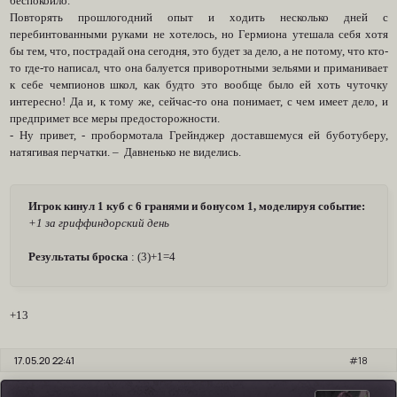
беспокоило.
Повторять прошлогодний опыт и ходить несколько дней с
перебинтованными руками не хотелось, но Гермиона утешала себя хотя
бы тем, что, пострадай она сегодня, это будет за дело, а не потому, что кто-
то где-то написал, что она балуется приворотными зельями и приманивает
к себе чемпионов школ, как будто это вообще было ей хоть чуточку
интересно! Да и, к тому же, сейчас-то она понимает, с чем имеет дело, и
предпримет все меры предосторожности.
- Ну привет, - пробормотала Грейнджер доставшемуся ей буботуберу,
натягивая перчатки. – Давненько не виделись.
Игрок кинул 1 куб с 6 гранями и бонусом 1, моделируя событие:
+1 за гриффиндорский день
Результаты броска
: (3)+1=4
+13
17.05.20 22:41
18