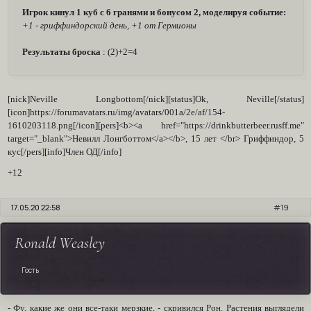
Игрок кинул 1 куб с 6 гранями и бонусом 2, моделируя событие:
+1 - гриффиндорский день, +1 от Гермионы
Результаты броска
: (2)+2=4
[nick]Neville Longbottom[/nick][status]Ok, Neville[/status]
[icon]https://forumavatars.ru/img/avatars/001a/2e/af/154-
1610203118.png[/icon][pers]<b><a href="https://drinkbutterbeer.rusff.me"
target="_blank">Невилл Лонгботтом</a></b>, 15 лет </br> Гриффиндор, 5
кус[/pers][info]Член ОД[/info]
+12
17.05.20 22:58
19
Ronald Weasley
Гость
- Фу, какие же они все-таки мерзкие, - скривился Рон. Растения выглядели