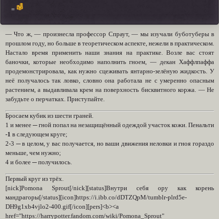
∞
― Что ж, ― произнесла профессор Спраут, ― мы изучали буботуберы в
прошлом году, но больше в теоретическом аспекте, нежели в практическом.
Настало время применить наши знания на практике. Возле вас стоят
баночки, которые необходимо наполнить гноем, ― декан Хаффлпаффа
продемонстрировала, как нужно сцеживать янтарно-зелёную жидкость. У
неё получалось так ловко, словно она работала не с умеренно опасным
растением, а выдавливала крем на поверхность бисквитного коржа. ― Не
забудьте о перчатках. Приступайте.
Бросаем кубик из шести граней.
1 и менее ─ гной попал на незащищённый одеждой участок кожи. Пенальти
-1
в следующем круге;
2-3 ─ в целом, у вас получается, но ваши движения неловки и гноя гораздо
меньше, чем нужно;
4 и более ─ получилось.
Первый круг из трёх.
[nick]Pomona Sprout[/nick][status]Внутри себя ору как корень
мандрагоры[/status][icon]https://i.ibb.co/dDTZQpM/tumblr-plrd5e-
DH9g1xb4vjlo2-400.gif[/icon][pers]<b><a
href="https://harrypotter.fandom.com/wiki/Pomona_Sprout"