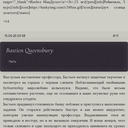
target="_blank">Изобел МакДугал</a></b>,15 лет[/pers][info]Рейвенкло, 5
курс[/info][icon]https://funkyimg.com/i/34Szn.gif[/icon][status]луч солнца
золотого[/status]
+14
15.05.20 23:58
13
Bastien Queensbury
Гость
Выслушав наставление профессора, Бастьен натянул защитные перчатки и
посмотрел на горшок с черным слизнем. Поблескивающий гнойниками
бубонтюбер миролюбиво колыхнулся. Видимо, это было весьма
оптимистичное растение, еще не осознавшее в какие неумелые руки оно
умудрилось угодить.
Бастьен придвинул стеклянную банку поближе и приступил к выполнению
задания. Он старался действовать быстро и как можно аккуратнее,
повторяя умелые манипуляции профессора. Выдавливание гноя не
приводило в восторг, но и не вызывало омерзения. В конце концов, чего
только склизкого и едко пахнущего не приходилось шинковать на уроках