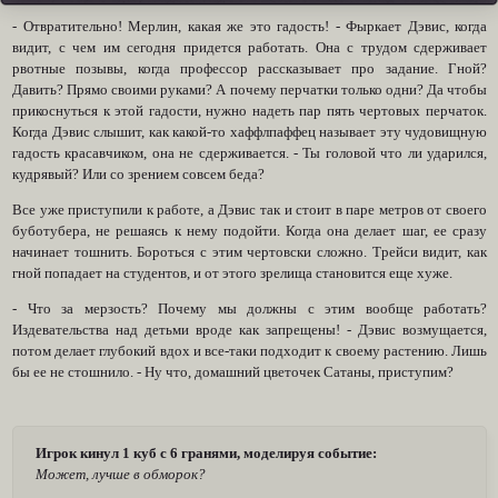
- Отвратительно! Мерлин, какая же это гадость! - Фыркает Дэвис, когда
видит, с чем им сегодня придется работать. Она с трудом сдерживает
рвотные позывы, когда профессор рассказывает про задание. Гной?
Давить? Прямо своими руками? А почему перчатки только одни? Да чтобы
прикоснуться к этой гадости, нужно надеть пар пять чертовых перчаток.
Когда Дэвис слышит, как какой-то хаффлпаффец называет эту чудовищную
гадость красавчиком, она не сдерживается. - Ты головой что ли ударился,
кудрявый? Или со зрением совсем беда?
Все уже приступили к работе, а Дэвис так и стоит в паре метров от своего
буботубера, не решаясь к нему подойти. Когда она делает шаг, ее сразу
начинает тошнить. Бороться с этим чертовски сложно. Трейси видит, как
гной попадает на студентов, и от этого зрелища становится еще хуже.
- Что за мерзость? Почему мы должны с этим вообще работать?
Издевательства над детьми вроде как запрещены! - Дэвис возмущается,
потом делает глубокий вдох и все-таки подходит к своему растению. Лишь
бы ее не стошнило. - Ну что, домашний цветочек Сатаны, приступим?
Игрок кинул 1 куб с 6 гранями, моделируя событие:
Может, лучше в обморок?