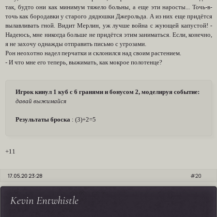
так, будто они как минимум тяжело больны, а еще эти наросты... Точь-в-
точь как бородавки у старого дядюшки Джерольда. А из них еще придётся
вылавливать гной. Видит Мерлин, уж лучше война с жующей капустой! -
Надеюсь, мне никогда больше не придётся этим заниматься. Если, конечно,
я не захочу однажды отправить письмо с угрозами.
Рон неохотно надел перчатки и склонился над своим растением.
- И что мне его теперь, выжимать, как мокрое полотенце?
Игрок кинул 1 куб с 6 гранями и бонусом 2, моделируя событие:
давай выжимайся
Результаты броска
: (3)+2=5
+11
17.05.20 23:28
20
Kevin Entwhistle