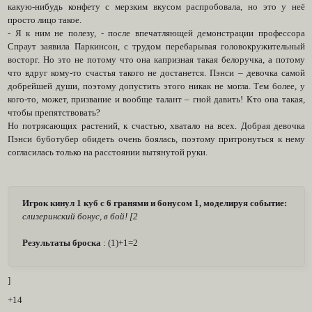
какую-нибудь конфету с мерзким вкусом распробовала, но это у неё
просто лицо такое.
- Я к ним не полезу, - после впечатляющей демонстрации профессора
Спраут заявила Паркинсон, с трудом перебарывая головокружительный
восторг. Но это не потому что она капризная такая белоручка, а потому
что вдруг кому-то счастья такого не достанется. Пэнси – девочка самой
добрейшей души, поэтому допустить этого никак не могла. Тем более, у
кого-то, может, призвание и вообще талант – гной давить! Кто она такая,
чтобы препятствовать?
Но потрясающих растений, к счастью, хватало на всех. Добрая девочка
Пэнси буботубер обидеть очень боялась, поэтому притронуться к нему
согласилась только на расстоянии вытянутой руки.
Игрок кинул 1 куб с 6 гранями и бонусом 1, моделируя событие:
слизеринский бонус, в бой! [2
Результаты броска
: (1)+1=2
]
+14