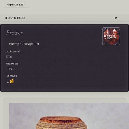
страница:
1
2
3
»
11.05.20 19:00
1
Brewer
мастер пивоварения
сообщений:
3706
уважение:
+11500
галлеоны:
∞