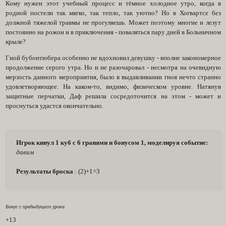
Кому нужен этот учебный процесс и тёмное холодное утро, когда в
родной постели так мягко, так тепло, так уютно? Но в Хогвартсе без
должной тяжелой травмы не прогуляешь. Может поэтому многие и лезут
постоянно на рожон и в приключения - поваляться пару дней в Больничном
крыле?
Гной бубонтюбера особенно не вдохновил девушку - вполне закономерное
продолжение серого утра. Но и не разочаровал - несмотря на очевидную
мерзость данного мероприятия, было в выдавливании гноя нечто странно
удовлетворяющее. На каком-то, видимо, физическом уровне. Натянув
защитные перчатки, Даф решила сосредоточится на этом - может и
проснуться удастся окончательно.
Игрок кинул 1 куб с 6 гранями и бонусом 1, моделируя событие:
давим
Результаты броска
: (2)+1=3
Бонус с предыдущего урока
+13