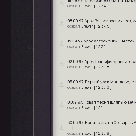
15.09.97. Урок Травологии, пятый ку
1
2
3
4
Brewer
[
]
08.09.97. Урок Зельеварения, седьм
1
2
3
4
5
Brewer
[
]
12.09.97. Урок Астрономии, шестой 
1
2
3
Brewer
[
]
02.09.97. Урок Трансфигурации, се
1
2
3
8
Brewer
[
…
]
05.09.97. Первый урок Маггловеден
1
2
3
8
Brewer
[
…
]
01.09.97. Новая песня Шляпы о веч
1
2
Brewer
[
]
30.06.97. Нападение на Хогвартс
[с]
1
2
3
8
Brewer
[
…
]