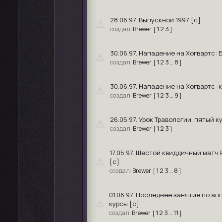
28.06.97. Выпускной 1997 [c]
1
2
3
Brewer
[
]
30.06.97. Нападение на Хогвартс: 
1
2
3
8
Brewer
[
…
]
30.06.97. Нападение на Хогвартс: 
1
2
3
9
Brewer
[
…
]
26.05.97. Урок Травологии, пятый к
1
2
3
Brewer
[
]
17.05.97. Шестой квиддичный матч
[c]
1
2
3
8
Brewer
[
…
]
01.06.97. Последнее занятие по а
курсы [с]
1
2
3
11
Brewer
[
…
]