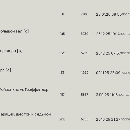
22.01.26 09:55
58
2406
Большой зал [с]
26.12.25 19:14
145
5239
коридоры [с]
25.12.25 07:57
169
5749
урс [с]
02.11.25 23:09
53
1292
 Рейвенкло vs Гриффиндор
31.10.25 11:16
157
5857
ппарации, шестой и седьмой
20.10.25 21:27
208
5280