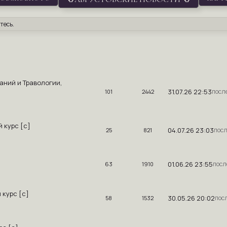
тесь
.
аний и Травологии,
31.07.26 22:53
101
2442
й курс [c]
04.07.26 23:03
25
821
01.06.26 23:55
63
1910
 курс [c]
30.05.26 20:02
58
1532