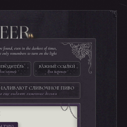
e found, even in the darkest of times,
ne only remembers to turn on the light
ЕВОДИТЕЛЬ
ВАЖНЫЕ ССЫЛКИ
для гостей
для игроков
 НАЛИВАЮТ СЛИВОЧНОЕ ПИВО
а еще выдают лимонные дольки
И
Ы ТАРО