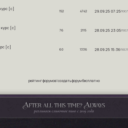
курс [с]
29.09.25 07:25
152
4742
 курс [с]
28.09.25 23:05
76
2115
урс [с]
28.09.25 15:36
60
1336
рейтинг форумов
|
создать форум бесплатно
After all this time? Always
разливаем сливочное пиво с 2019 года