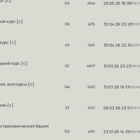
рс [c]
29.05.26 18:38
66
2044
ой курс [c]
30.04.26 23:28
96
4215
курс [с]
30.04.26 22:34
49
1402
дьмой курс [с]
31.03.26 23:23
157
4607
ия, все курсы [c]
31.03.26 19:13
146
6412
ном [c]
08.03.26 23:51
33
1433
: Астрономическая башня
23.01.26 14:39
153
4911