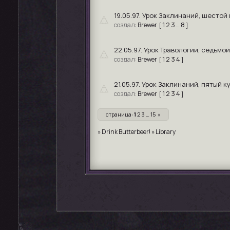
19.05.97. Урок Заклинаний, шестой 
1
2
3
8
Brewer
[
…
]
22.05.97. Урок Травологии, седьмой
1
2
3
4
Brewer
[
]
21.05.97. Урок Заклинаний, пятый к
1
2
3
4
Brewer
[
]
страница:
1
2
3
…
15
»
»
Drink Butterbeer!
»
Library