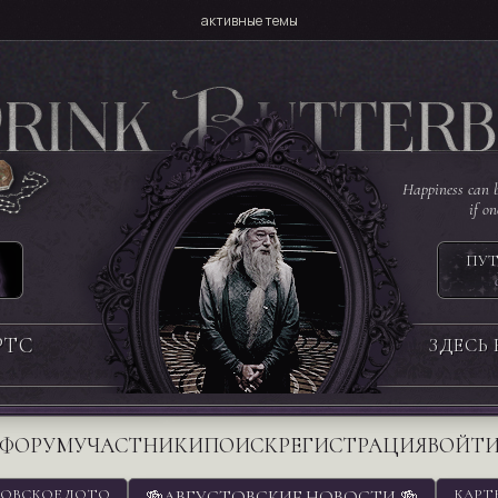
активные темы
Happiness can b
if o
ПУТ
РТС
ЗДЕСЬ
ФОРУМ
УЧАСТНИКИ
ПОИСК
РЕГИСТРАЦИЯ
ВОЙТ
ОВСКОЕ ЛОТО
🍻АВГУСТОВСКИЕ НОВОСТИ 🍻
КАРТ