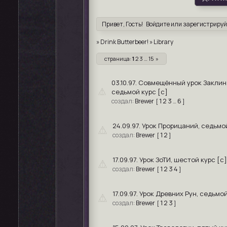
Привет, Гость!
Войдите
или
зарегистрируй
»
Drink Butterbeer!
»
Library
страница:
1
2
3
…
15
»
03.10.97. Совмещённый урок Заклин
седьмой курс [c]
1
2
3
6
Brewer
[
…
]
24.09.97. Урок Прорицаний, седьмо
1
2
Brewer
[
]
17.09.97. Урок ЗоТИ, шестой курс [c]
1
2
3
4
Brewer
[
]
17.09.97. Урок Древних Рун, седьмой
1
2
3
Brewer
[
]