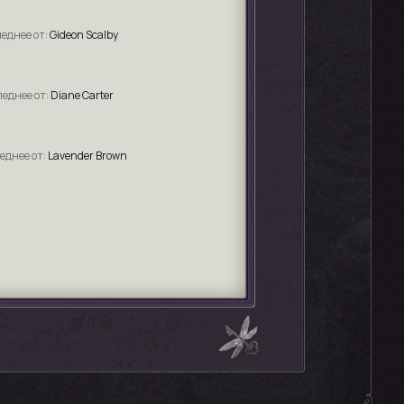
Gideon Scalby
Diane Carter
Lavender Brown