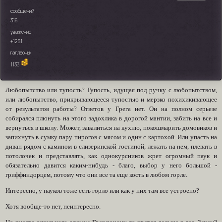
сообщений:
316
уважение:
+1251
галлеоны:
1133
Любопытство или тупость? Тупость, идущая под ручку с любопытством,
или любопытство, прикрывающееся тупостью и мерзко похихикивающее
от результатов работы? Ответов у Грега нет. Он на полном серьезе
собирался плюнуть на этого задохлика в дорогой мантии, забить на все и
вернуться в школу. Может, завалиться на кухню, покошмарить домовиков и
запихнуть в сумку пару пирогов с мясом и один с картохой. Или упасть на
диван рядом с камином в слизеринской гостиной, лежать на нем, плевать в
потолочек и представлять, как однокурсников жрет огромный паук и
обязательно давится каким-нибудь - благо, выбор у него большой -
гриффиндорцем, потому что они все та еще кость в любом горле.
Интересно, у пауков тоже есть горло или как у них там все устроено?
Хотя вообще-то нет, неинтересно.