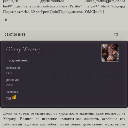
[status]Не дружелюбный сосед[/status][pers]<b><a
href="https://harrypotter.fandom.com/wiki/Pyrites" target="_blank">Эдвард
Пиритс</a></b>, 39 лет[/pers][info]Преподаватель УзМС[/info]
+6
05.07.26 18:38
3
Ginny Weasley
водный ветер
сообщений:
1368
уважение:
+2421
галлеоны:
1183
Джин не хотела отказываться от курса после экзамена, даже несмотря на
Хагрида. Великан ей искренне нравился как личность, особенно как
заботливый родитель для любого из питомцев, даже самого жутковатого