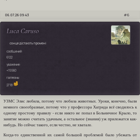
06.07.26 09:43
6
Luca Caruso
сонця дістають промені
сообщений:
6122
уважение:
+15560
галлеоны:
2718
УЗМС Элис любила, потому что любила животных. Уроки, конечно, были
немного своеобразные, потому что у профессора Хагрида всё сводилось к
одному простому правилу - если никто не попал в Больничное Крыло, то
занятие можно считать удачным, а остальное (знания) уж приложатся как-
нибудь. Но сейчас такого, если честно, не хватало.
Когда-то единственной их самой большой проблемой было убежать от