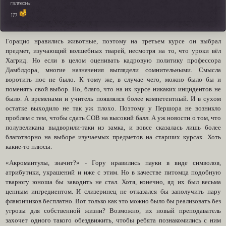
галлеоны:
177
Горацио нравились животные, поэтому на третьем курсе он выбрал
предмет, изучающий волшебных тварей, несмотря на то, что уроки вёл
Хагрид. Но если в целом оценивать кадровую политику профессора
Дамблдора, многие назначения выглядели сомнительными. Смысла
воротить нос не было. К тому же, в случае чего, можно было бы и
поменять свой выбор. Но, благо, что на их курсе никаких инцидентов не
было. А временами и учитель появлялся более компетентный. И в сухом
остатке выходило не так уж плохо. Поэтому у Першора не возникло
проблем с тем, чтобы сдать СОВ на высокий балл. А уж новости о том, что
полувеликана выдворили-таки из замка, и вовсе сказалась лишь более
благотворно на выборе изучаемых предметов на старших курсах. Хоть
какие-то плюсы.
«Акромантулы, значит?» - Гору нравились пауки в виде символов,
атрибутики, украшений и иже с этим. Но в качестве питомца подобную
тварюгу юноша бы заводить не стал. Хотя, конечно, яд их был весьма
ценным ингредиентом. И слизеринец не отказался бы заполучить пару
флакончиков бесплатно. Вот только как это можно было бы реализовать без
угрозы для собственной жизни? Возможно, их новый преподаватель
захочет одного такого обездвижить, чтобы ребята познакомились с ним