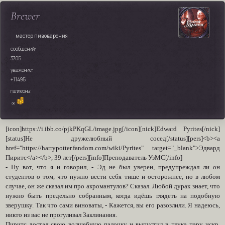
Brewer
мастер пивоварения
сообщений:
3705
уважение:
+11495
галлеоны:
∞
[icon]https://i.ibb.co/pjkPKqGL/image.jpg[/icon][nick]Edward Pyrites[/nick]
[status]Не дружелюбный сосед[/status][pers]<b><a
href="https://harrypotter.fandom.com/wiki/Pyrites" target="_blank">Эдвард
Пиритс</a></b>, 39 лет[/pers][info]Преподаватель УзМС[/info]
- Ну вот, что я и говорил, - Эд не был уверен, предупреждал ли он
студентов о том, что нужно вести себя тише и осторожнее, но в любом
случае, он же сказал им про акромантулов? Сказал. Любой дурак знает, что
нужно быть предельно собранным, когда идёшь глядеть на подобную
зверушку. Так что сами виноваты, - Кажется, вы его разозлили. Я надеюсь,
никто из вас не прогуливал Заклинания.
Пиритс достал свою волшебную палочку и выпустил в паука пару искр,