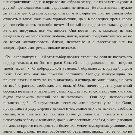
или строптивого, однако курс все же избрала отнюдь не из-за него и урокам
другой преподавательницы радовалась не меньше. Не знала зачем и нужно
ли ей это для будущего, предполагая, что скорее нет, но не смогла себе
отказать в таком маленьком удовольствии, да и в последнее время кроме
уроков себя занять то особо нечем. И новый преподаватель также ударом
не стал, зверушки, все же, важнее. Она почти что к каждому из них
разделяла ту же заботливую любовь, почти, однако предпочитала все же не
со всеми контактировать близко, некоторые и с расстояния или на
колдографиях смотрелись вполне неплохо.
- Оу... акромантулы... - ей этот выбор казался странным, если не назвать его
подозрительным, но благо страхи Рона ей не передавались, - они ведь по
твоей части? - С добродушной усмешкой обращается к идущей рядом
Кейт. Вот кто мог бы пожалуй составить Хагриду конкуренцию по
привязанности к чему-то явно опасному и отнюдь не миленькому, но зато
со всей страстью, любовью, с огоньком! Она ничего против увлечений
соседки не имела и пауки... не самая худшая часть, хотя акромантулов как
будто тревожить лишний раз не хотелось. - Они ведь человечиной
питаются, да? - С неуместным весельем интересуется у той же Олни,
продвигаясь в ряду шеренге дальше в лес. Животных она конечно, любила,
считая, что они все же так или иначе должны бы проявлять к ним
некоторую заботу и внимание, даже к агрессивным особям, в конце концов
их можно просто изолировать в более или менее комфортных условиях, но
знала о них далеко не все, особенно об отдельных видах, что ее лично не