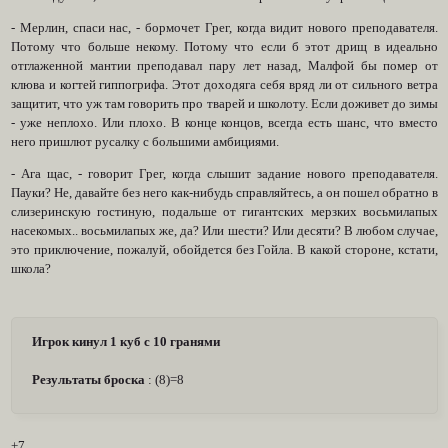
- Мерлин, спаси нас, - бормочет Грег, когда видит нового преподавателя.
Потому что больше некому. Потому что если б этот дрищ в идеально
отглаженной мантии преподавал пару лет назад, Малфой бы помер от
клюва и когтей гиппогрифа. Этот доходяга себя вряд ли от сильного ветра
защитит, что уж там говорить про тварей и школоту. Если доживет до зимы
- уже неплохо. Или плохо. В конце концов, всегда есть шанс, что вместо
него пришлют русалку с большими амбициями.
- Ага щас, - говорит Грег, когда слышит задание нового преподавателя.
Пауки? Не, давайте без него как-нибудь справляйтесь, а он пошел обратно в
слизеринскую гостиную, подальше от гигантских мерзких восьмилапых
насекомых.. восьмилапых же, да? Или шести? Или десяти? В любом случае,
это приключение, пожалуй, обойдется без Гойла. В какой стороне, кстати,
школа?
Игрок кинул 1 куб с 10 гранями
Результаты броска
: (8)=8
+7