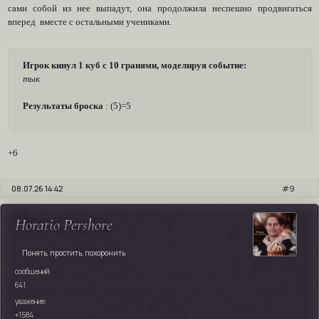
сами собой из нее выпадут, она продолжила неспешно продвигаться
вперед вместе с остальными учениками.
Игрок кинул 1 куб с 10 гранями, моделируя событие:
тык
Результаты броска
: (5)=5
+6
08.07.26 14:42
9
Horatio Pershore
Понять, простить, похоронить
сообщений:
641
уважение:
+1584