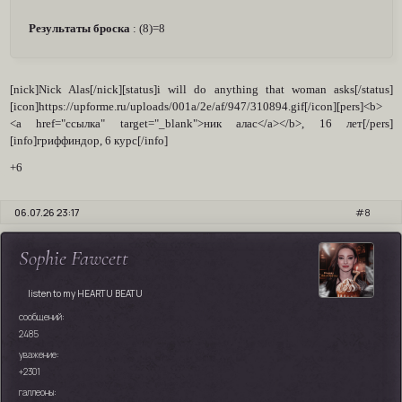
Результаты броска
: (8)=8
[nick]Nick Alas[/nick][status]i will do anything that woman asks[/status]
[icon]https://upforme.ru/uploads/001a/2e/af/947/310894.gif[/icon][pers]<b>
<a href="ссылка" target="_blank">ник алас</a></b>, 16 лет[/pers]
[info]гриффиндор, 6 курс[/info]
+6
06.07.26 23:17
8
Sophie Fawcett
listen to my HEARTU BEATU
сообщений:
2485
уважение:
+2301
галлеоны: