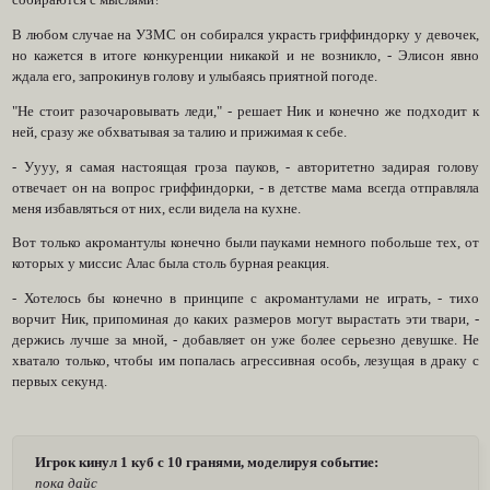
собираются с мыслями?
В любом случае на УЗМС он собирался украсть гриффиндорку у девочек,
но кажется в итоге конкуренции никакой и не возникло, - Элисон явно
ждала его, запрокинув голову и улыбаясь приятной погоде.
"Не стоит разочаровывать леди," - решает Ник и конечно же подходит к
ней, сразу же обхватывая за талию и прижимая к себе.
- Уууу, я самая настоящая гроза пауков, - авторитетно задирая голову
отвечает он на вопрос гриффиндорки, - в детстве мама всегда отправляла
меня избавляться от них, если видела на кухне.
Вот только акромантулы конечно были пауками немного побольше тех, от
которых у миссис Алас была столь бурная реакция.
- Хотелось бы конечно в принципе с акромантулами не играть, - тихо
ворчит Ник, припоминая до каких размеров могут вырастать эти твари, -
держись лучше за мной, - добавляет он уже более серьезно девушке. Не
хватало только, чтобы им попалась агрессивная особь, лезущая в драку с
первых секунд.
Игрок кинул 1 куб с 10 гранями, моделируя событие:
пока дайс