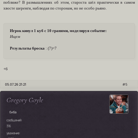
поближе? В размышлениях об этом, староста шёл практически в самом
хвосте шеренги, наблюдая по сторонам, но не особо рьяно.
Игрок кинул 1 куб с 10 гранями, моделируя событие:
Ищем
Результаты броска
: (7)=7
+6
05.07.26 21:21
5
Gregory Goyle
биба
сообщений:
316
уважение: