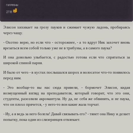
галлеоны:
2718
Элисон хихикает на грозу пауков и сжимает чужую ладонь, пробираясь
через чащу.
- Охотно верю, но если что - осторожнее, - а то вдруг Ник захочет вновь
врезаться всем собой только уже не в трибуны, а в самого паука?
И она довольно улыбается, с радостью готова если что спрятаться за
широкой спиной парня.
И было от чего - в кустах послышался шорох и волосатое что-то появилось
перед ним.
- Это вообще-то вы нас сюда привели, - бормочет Элисон, кидая
возмущенный взгляд на преподавателя, который говорит, что это они,
студенты, разозлили акромантула. Ну да, не себя же обвинять, и не паука,
что он плохо прячется, - у него-то вон какие жала торчат.
- Иу, а я ведь за него болела! Давай связывать его? - тянет она Нику и делает
попытку, пока один из слизеринцев отвлекает.