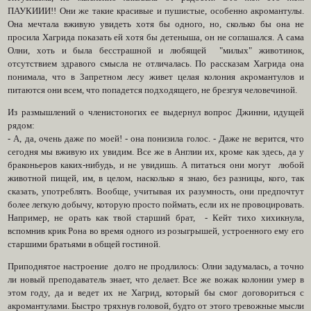
ПАУКИИИ!! Они же такие красивые и пушистые, особенно акромантулы.
Она мечтала вживую увидеть хотя бы одного, но, сколько бы она не
просила Хагрида показать ей хотя бы детеныша, он не соглашался. А сама
Олни, хоть и была бесстрашной и любящей "милых" животинок,
отсутствием здравого смысла не отличалась. По рассказам Хагрида она
понимала, что в Запретном лесу живет целая колония акромантулов и
питаются они всем, что попадется подходящего, не брезгуя человечиной.
Из размышлений о членистоногих ее выдернул вопрос Джинни, идущей
рядом:
- А, да, очень даже по моей! - она понизила голос. - Даже не верится, что
сегодня мы вживую их увидим. Все же в Англии их, кроме как здесь, да у
браконьеров каких-нибудь, и не увидишь. А питаться они могут любой
животной пищей, им, в целом, насколько я знаю, без разницы, кого, так
сказать, употреблять. Вообще, учитывая их разумность, они предпочтут
более легкую добычу, которую просто поймать, если их не провоцировать.
Например, не орать как твой старший брат, - Кейт тихо хихикнула,
вспомнив крик Рона во время одного из розыгрышей, устроенного ему его
старшими братьями в общей гостиной.
Приподнятое настроение долго не продлилось: Олни задумалась, а точно
ли новый преподаватель знает, что делает. Все же вожак колонии умер в
этом году, да и ведет их не Хагрид, который бы смог договориться с
акромантулами. Быстро тряхнув головой, будто от этого тревожные мысли