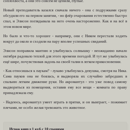
соплохвоста, а они это совсем не ценили, глупые.
Новый преподаватель казался сначала ничего - она с подружками сразу
обсудили его на первом занятии, - но флёр очарования естественно быстро
спал, и Элисон поглядывала на него очень настороженно. Как и на всё в
этом новом мире.
Но было и что-то хорошее - например, они с Ником перестали ходить
вокруг да около и сходили на пару вполне успешных свиданий.
Элисон поправила мантию и улыбнулась солнышку - неожиданно начало
октября радовало теплой для этого времени погодой. И тут же улыбнулась
ещё шире, почувствовав ладонь на своей талии в легком прикосновении.
- Как относишься к паукам? - лукаво улыбнулась девушка, смотря на Ника.
Сама пауков она не боялась, и выдворяла их случайно забредших в
спальню легким движение руки. Но акромантул - это уже повод самому
выдвориться из помещения, оставив ему все вещи - комната по праву
принадлежала ему.
- Надеюсь, акромантул умеет играть в прятки, и он выиграет, - пожимает
плечами, не особо желая тревожить это животное.
Игрок кинул 1 куб с 10 гранями