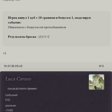
Игрок кинул 1 куб с 10 гранями и бонусом 1, моделируя
событие:
Отвлекаем с бонусом от преподавателя
Результаты броска
: (1)+1=2
+5
10.07.26 09:43
12
Luca Caruso
сонця дістають промені
сообщений:
6122
уважение:
+15560