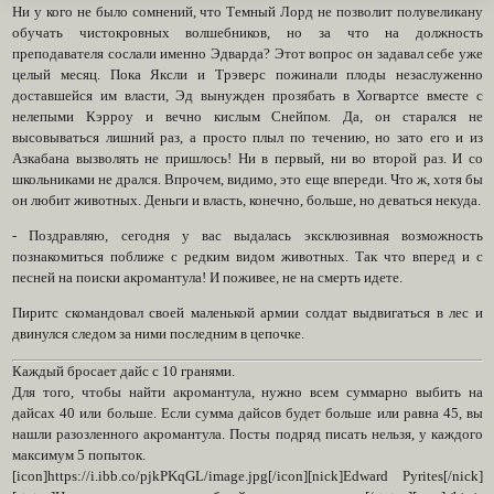
Ни у кого не было сомнений, что Темный Лорд не позволит полувеликану
обучать чистокровных волшебников, но за что на должность
преподавателя сослали именно Эдварда? Этот вопрос он задавал себе уже
целый месяц. Пока Яксли и Трэверс пожинали плоды незаслуженно
доставшейся им власти, Эд вынужден прозябать в Хогвартсе вместе с
нелепыми Кэрроу и вечно кислым Снейпом. Да, он старался не
высовываться лишний раз, а просто плыл по течению, но зато его и из
Азкабана вызволять не пришлось! Ни в первый, ни во второй раз. И со
школьниками не дрался. Впрочем, видимо, это еще впереди. Что ж, хотя бы
он любит животных. Деньги и власть, конечно, больше, но деваться некуда.
- Поздравляю, сегодня у вас выдалась эксклюзивная возможность
познакомиться поближе с редким видом животных. Так что вперед и с
песней на поиски акромантула! И поживее, не на смерть идете.
Пиритс скомандовал своей маленькой армии солдат выдвигаться в лес и
двинулся следом за ними последним в цепочке.
Каждый бросает дайс с 10 гранями.
Для того, чтобы найти акромантула, нужно всем суммарно выбить на
дайсах 40 или больше. Если сумма дайсов будет больше или равна 45, вы
нашли разозленного акромантула. Посты подряд писать нельзя, у каждого
максимум 5 попыток.
[icon]https://i.ibb.co/pjkPKqGL/image.jpg[/icon][nick]Edward Pyrites[/nick]