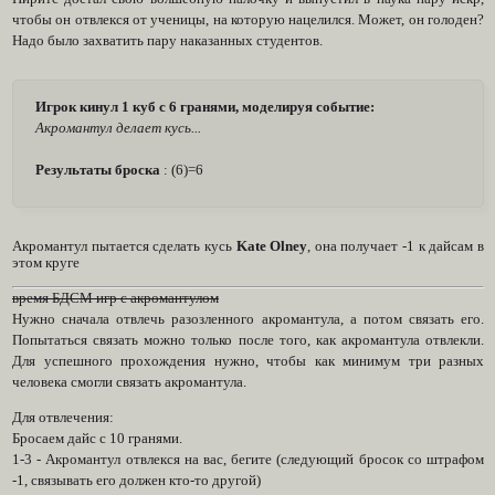
чтобы он отвлекся от ученицы, на которую нацелился. Может, он голоден?
Надо было захватить пару наказанных студентов.
Игрок кинул 1 куб с 6 гранями, моделируя событие:
Акромантул делает кусь...
Результаты броска
: (6)=6
Акромантул пытается сделать кусь
Kate Olney
, она получает -1 к дайсам в
этом круге
время БДСМ игр с акромантулом
Нужно сначала отвлечь разозленного акромантула, а потом связать его.
Попытаться связать можно только после того, как акромантула отвлекли.
Для успешного прохождения нужно, чтобы как минимум три разных
человека смогли связать акромантула.
Для отвлечения:
Бросаем дайс с 10 гранями.
1-3 - Акромантул отвлекся на вас, бегите (следующий бросок со штрафом
-1, связывать его должен кто-то другой)