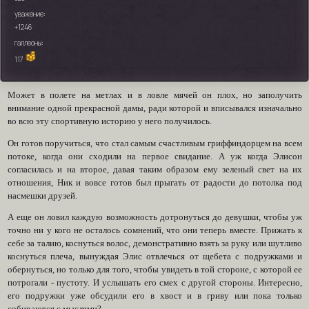
уважение:
+1246
галлеоны:
117
Может в полете на метлах и в ловле мячей он плох, но заполучить
внимание одной прекрасной дамы, ради которой и вписывался изначально
во всю эту спортивную историю у него получилось.
Он готов поручиться, что стал самым счастливым гриффиндорцем на всем
потоке, когда они сходили на первое свидание. А уж когда Элисон
согласилась и на второе, давая таким образом ему зеленый свет на их
отношения, Ник и вовсе готов был прыгать от радости до потолка под
насмешки друзей.
А еще он ловил каждую возможность дотронуться до девушки, чтобы уж
точно ни у кого не осталось сомнений, что они теперь вместе. Прижать к
себе за талию, коснуться волос, демонстративно взять за руку или шутливо
коснуться плеча, вынуждая Элис отвлечься от щебета с подружками и
обернуться, но только для того, чтобы увидеть в той стороне, с которой ее
потрогали - пустоту. И услышать его смех с другой стороны. Интересно,
его подружки уже обсудили его в хвост и в гриву или пока только