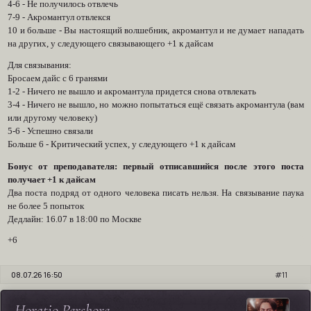
4-6 - Не получилось отвлечь
7-9 - Акромантул отвлекся
10 и больше - Вы настоящий волшебник, акромантул и не думает нападать
на других, у следующего связывающего +1 к дайсам
Для связывания:
Бросаем дайс с 6 гранями
1-2 - Ничего не вышло и акромантула придется снова отвлекать
3-4 - Ничего не вышло, но можно попытаться ещё связать акромантула (вам
или другому человеку)
5-6 - Успешно связали
Больше 6 - Критический успех, у следующего +1 к дайсам
Бонус от преподавателя: первый отписавшийся после этого поста
получает +1 к дайсам
Два поста подряд от одного человека писать нельзя. На связывание паука
не более 5 попыток
Дедлайн: 16.07 в 18:00 по Москве
+6
08.07.26 16:50
11
Horatio Pershore