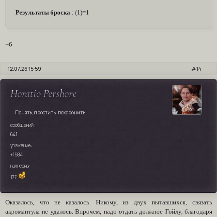
Результаты броска
: (1)=1
+6
12.07.26 15:59
14
Horatio Pershore
Понять, простить, похоронить
сообщений:
641
уважение:
+1584
галлеоны:
177
Оказалось, что не казалось. Никому, из двух пытавшихся, связать
акромантула не удалось. Впрочем, надо отдать должное Гойлу, благодаря