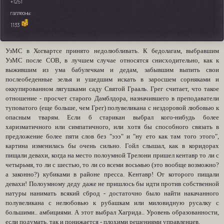
+1251
галлеоны:
1133
УзМС в Хогвартсе принято недолюбливать. К бедолагам, выбравшим
УзМС после СОВ, в лучшем случае относятся снисходительно, как к
выжившим из ума бабулечкам и дедам, забывшим выпить свои
послеобеденные зелья и ушедшим искать в заросшем сорняками и
оккупированном лягушками саду Святой Грааль. Грег считает, что такое
отношение - просчет старого Дамблдора, назначившего в преподаватели
туповатого (еще больше, чем Грег) полувеликана с нездоровой любовью к
опасным тварям. Если б старикан выбрал кого-нибудь более
харизматичного или симпатичного, или хотя бы способного связать в
предложение более пяти слов без "эээ" и "ну ето как там того этого",
картина изменилась бы очень сильно. Гойл слышал, как в коридорах
пищали девахи, когда на место полоумной Трелони пришел кентавр то ли с
четырьмя, то ли с шестью, то ли со всеми восьмью (это вообще возможно?
а законно?) кубиками в районе пресса. Кентавр! От которого пищали
девахи! Полоумному деду даже не пришлось бы идти против собственной
натуры нанимать всякий сброд - достаточно было найти накачанного
полувеликана с нелюбовью к рубашкам или миловидную русалку с
большими.. амбициями. А этот выбрал Хагрида.. Уровень образованности,
если подумать, так и понижается - плохими решениями управленцев.