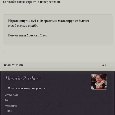
то чтобы также страстно интересовали.
Игрок кинул 1 куб с 10 гранями, моделируя событие:
вклад в злого спайди
Результаты броска
: (6)=6
+6
05.07.26 21:00
4
Horatio Pershore
Понять, простить, похоронить
сообщений:
641
уважение:
+1584