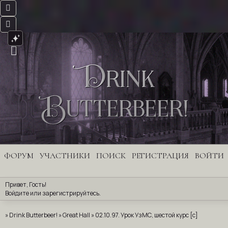
Drink
Butterbeer!
ФОРУМ
УЧАСТНИКИ
ПОИСК
РЕГИСТРАЦИЯ
ВОЙТИ
Привет, Гость!
Войдите
 или 
зарегистрируйтесь
.
»
Drink Butterbeer!
»
Great Hall
»
02.10.97. Урок УзМС, шестой курс [c]