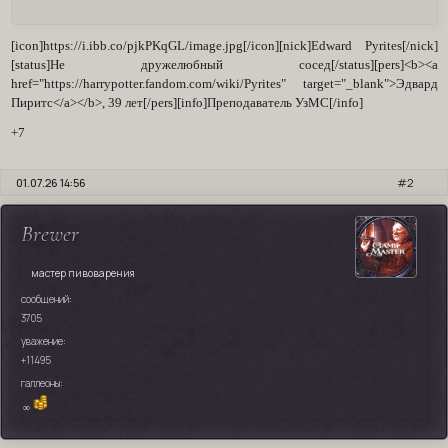
[icon]https://i.ibb.co/pjkPKqGL/image.jpg[/icon][nick]Edward Pyrites[/nick]
[status]Не дружелюбный сосед[/status][pers]<b><a
href="https://harrypotter.fandom.com/wiki/Pyrites" target="_blank">Эдвард
Пиритс</a></b>, 39 лет[/pers][info]Преподаватель УзМС[/info]
+7
01.07.26 14:56
2
Brewer
мастер пивоварения
сообщений:
3705
уважение:
+11495
галлеоны:
∞