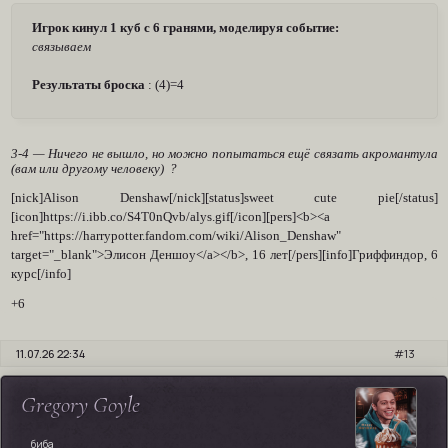
Игрок кинул 1 куб с 6 гранями, моделируя событие:
связываем
Результаты броска
: (4)=4
3-4 — Ничего не вышло, но можно попытаться ещё связать акромантула
(вам или другому человеку) ?
[nick]Alison Denshaw[/nick][status]sweet cute pie[/status]
[icon]https://i.ibb.co/S4T0nQvb/alys.gif[/icon][pers]<b><a
href="https://harrypotter.fandom.com/wiki/Alison_Denshaw"
target="_blank">Элисон Деншоу</a></b>, 16 лет[/pers][info]Гриффиндор, 6
курс[/info]
+6
11.07.26 22:34
13
Gregory Goyle
биба