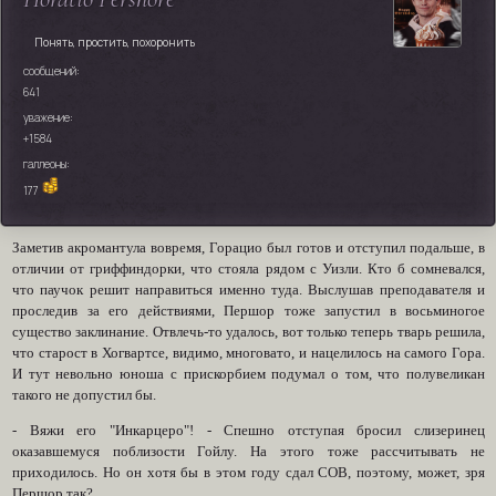
Понять, простить, похоронить
сообщений:
641
уважение:
+1584
галлеоны:
177
Заметив акромантула вовремя, Горацио был готов и отступил подальше, в
отличии от гриффиндорки, что стояла рядом с Уизли. Кто б сомневался,
что паучок решит направиться именно туда. Выслушав преподавателя и
проследив за его действиями, Першор тоже запустил в восьминогое
существо заклинание. Отвлечь-то удалось, вот только теперь тварь решила,
что старост в Хогвартсе, видимо, многовато, и нацелилось на самого Гора.
И тут невольно юноша с прискорбием подумал о том, что полувеликан
такого не допустил бы.
- Вяжи его "Инкарцеро"! - Спешно отступая бросил слизеринец
оказавшемуся поблизости Гойлу. На этого тоже рассчитывать не
приходилось. Но он хотя бы в этом году сдал СОВ, поэтому, может, зря
Першор так?