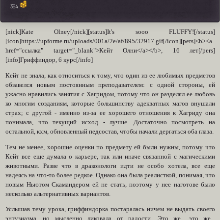
364
[nick]Kate Olney[/nick][status]It's sooo FLUFFY![/status]
[icon]https://upforme.ru/uploads/001a/2e/af/895/32917.gif[/icon][pers]<b><a
href="ссылка" target="_blank">Кейт Олни</a></b>, 16 лет[/pers]
[info]Гриффиндор, 6 курс[/info]
Кейт не знала, как относиться к тому, что один из ее любимых предметов
обзавелся новым постоянным преподавателем: с одной стороны, ей
ужасно нравились занятия с Хагридом, потому что он разделял ее любовь
ко многим созданиям, которые большинству адекватных магов внушали
страх; с другой - именно из-за ее хорошего отношения к Хагриду она
понимала, что текущий исход - лучше. Достаточно посмотреть на
остальной, кхм, обновленный педсостав, чтобы начали дергаться оба глаза.
Тем не менее, хорошие оценки по предмету ей были нужны, потому что
Кейт все еще думала о карьере, так или иначе связанной с магическими
животными. Разве что в драконологи идти не особо хотела, все еще
надеясь на что-то более редкое. Однако она была реалисткой, понимая, что
новым Ньютом Скамандером ей не стать, поэтому у нее наготове было
несколько альтернативных вариантов.
Услышав тему урока, гриффиндорка постаралась ничем не выдать своего
энтузиазма, но мысленно ликовала от радости. Это же.. это же...