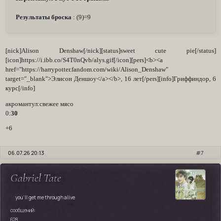
Результаты броска
: (9)=9
[nick]Alison Denshaw[/nick][status]sweet cute pie[/status]
[icon]https://i.ibb.co/S4T0nQvb/alys.gif[/icon][pers]<b><a
href="https://harrypotter.fandom.com/wiki/Alison_Denshaw"
target="_blank">Элисон Деншоу</a></b>, 16 лет[/pers][info]Гриффиндор, 6
курс[/info]
акромантул:свежее мясо
0:
30
+6
06.07.26 20:13
7
Gabriel Tate
you'll get me through alive
сообщений:
628