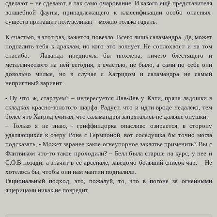
сделают – не сделают, а так само очарование. И какого ещё представителя
волшебной фауны, принадлежащего к классификации особо опасных
существ притащит полувеликан – можно только гадать.
К счастью, в этот раз, кажется, повезло. Всего лишь саламандра. Да, может
подпалить тебя к драклам, но кого это волнует. Не соплохвост и на том
спасибо. Лаванда предпочла бы нюхлера, ничего блестящего и
металлического на ней сегодня, к счастью, не было, а сами по себе они
довольно милые, но в случае с Хагридом и саламандра не самый
неприятный вариант.
- Ну что ж, стартуем? – интересуется Лав-Лав у Кэти, пряча ладошки в
складках красно-золотого шарфа. Радует, что и идти вроде недалеко, тем
более что Хагрид считал, что саламандры запрятались не дальше опушки.
– Только я не знаю, - гриффиндорка опасливо озирается, в сторону
удаляющихся к озеру Рона с Гермионой, вот соседушка бы точно могла
подсказать, - Может заранее какое огнеупорное заклятье применить? Вы с
Флитвиком что-то такое проходили? – Белл была старше на курс, у нее и
С.О.В позади, а значит в ее арсенале, заведомо больший список чар. – Не
хотелось бы, чтобы они нам мантии подпалили.
Рациональный подход, это, пожалуй, то, что в погоне за огненными
ящерицами никак не повредит.