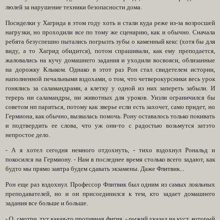
люлей за нарушение техники безопасности дома.
Посиделки у Хагрида в этом году хоть и стали куда реже из-за возросшей
нагрузки, но проходили все по тому же сценарию, как и обычно. Сначала
ребята безуспешно пытались погрызть зубы о каменный кекс (хотя бы для
виду, а то Хагрид обидится), потом спрашивали, как ему преподается,
жаловались на кучу домашнего задания и уходили восвояси, облизанные
на дорожку Клыком. Однако в этот раз Рон стал свидетелем истории,
наполненной печальными вздохами, о том, что четверокурсники весь урок
гонялись за саламандрами, а клетку у одной из них запереть забыли. И
терерь ни саламандры, ни животных для уроков. Уизли ограничился бы
советом нп париться, потому как зверье если есть захочет, само придет, но
Гермиона, как обычно, вызвалась помочь. Рону оставалось только покивать
и подтвердить ее слова, что уж они-то с радостью возьмутся затэто
непростое дело.
- А я хотел сегодня немного отдохнуть, - тихо вздохнул Рональд и
покосился на Гермиону. - Нам в последнее время столько всего задают, как
будто мы прямо завтра будем сдавать экзамены. Даже Флитвик...
Рон еще раз вздохнул. Профессор Флитвик был одним из самых лояльных
преподавателей, но и он присоединился к тем, кто задает домашнего
задания все больше и больше.
- О, смотри, тут какая-то противная фигня, - рыжий указал на куст, который