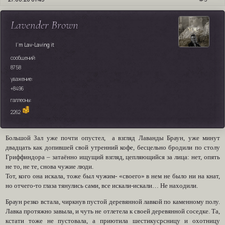
Lavender Brown
I’m Lav-Laving it
сообщений:
8758
уважение:
+8496
галлеоны:
2262
Большой Зал уже почти опустел, а взгляд Лаванды Браун, уже минут
двадцать как допившей свой утренний кофе, бесцельно бродили по столу
Гриффиндора – затаённо ищущий взгляд, цепляющийся за лица: нет, опять
не то, не те, снова чужие люди.
Тот, кого она искала, тоже был чужим- «своего» в нем не было ни на кнат,
но отчего-то глаза тянулись сами, все искали-искали… Не находили.
Браун резко встала, чиркнув пустой деревянной лавкой по каменному полу.
Лавка протяжно завыла, и чуть не отлетела к своей деревянной соседке. Та,
кстати тоже не пустовала, а приютила шестикусрсницу и охотницу