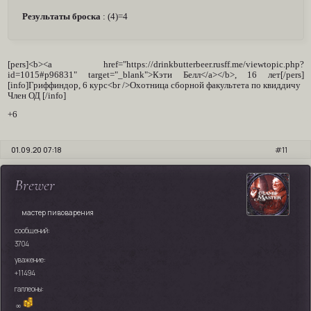
Результаты броска
: (4)=4
[pers]<b><a href="https://drinkbutterbeer.rusff.me/viewtopic.php?
id=1015#p96831" target="_blank">Кэти Белл</a></b>, 16 лет[/pers]
[info]Гриффиндор, 6 курс<br />Охотница сборной факультета по квиддичу
Член ОД [/info]
+6
01.09.20 07:18
11
Brewer
мастер пивоварения
сообщений:
3704
уважение:
+11494
галлеоны:
∞