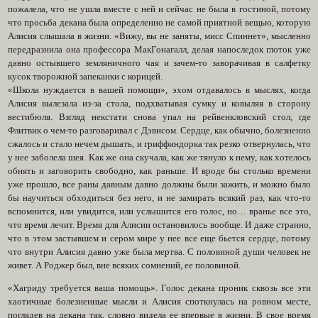
пожалела, что не ушла вместе с ней и сейчас не была в гостиной, потому
что просьба декана была определенно не самой приятной вещью, которую
Алисия слышала в жизни. «Вижу, вы не заняты, мисс Спиннет», мысленно
передразнила она профессора МакГонагалл, делая напоследок глоток уже
давно остывшего земляничного чая и зачем-то заворачивая в салфетку
кусок творожной запеканки с корицей.
«Школа нуждается в вашей помощи», эхом отдавалось в мыслях, когда
Алисия вылезала из-за стола, подхватывая сумку и ковыляя в сторону
вестибюля. Взгляд некстати снова упал на рейвенкловский стол, где
Флитвик о чем-то разговаривал с Дэвисом. Сердце, как обычно, болезненно
сжалось и стало нечем дышать, и гриффиндорка так резко отвернулась, что
у нее заболела шея. Как же она скучала, как же тянуло к нему, как хотелось
обнять и заговорить свободно, как раньше. И вроде бы столько времени
уже прошло, все раны давным давно должны были зажить, и можно было
бы научиться обходиться без него, и не замирать всякий раз, как что-то
вспомнится, или увидится, или услышится его голос, но… вранье все это,
что время лечит. Время для Алисии остановилось вообще. И даже странно,
что в этом застывшем и сером мире у нее все еще бьется сердце, потому
что внутри Алисия давно уже была мертва. С половиной души человек не
живет. А Роджер был, вне всяких сомнений, ее половиной.
«Хагриду требуется ваша помощь». Голос декана проник сквозь все эти
хаотичные болезненные мысли и Алисия споткнулась на ровном месте,
поглядев на декана так, словно видела ее впервые в жизни. В свое время