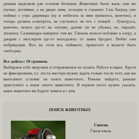
деканы выделили для отловли беглецов. Животных было жаль, они же
глупые, пугливые, а на дворе зима, холодно и страшно. Сам Хагрид уже
поймал с утра диринара (ну и побегать за ним пришлось, конечно), и
теперь должен осмотреть, не случилось ли что с птицей. - Лукотруса,
конечно, искать где-то на опушке, далеко он не убежал, но, паразит,
затаился. Саламандра наверное там же. Глизень пополз поближе к озеру, а
джарви с нюхлером где-то неподалеку от замка бродют. Любят они
побрякушки. Вот, на этом все, поймаете, принесете и можете быть
свободны.
Все дайсы с 10 гранями.
Выбираем себе зверушек и отправляемся их искать. Работа в парах. Круги
не фиксированы, т.е. поста мастера нужно ждать только после того, как вы
выполните условие на поиск животного. Раньше найдете, раньше
приступите к ловле своего животного. В первом посте нужно указать,
какое животное вы будете ловить и с кем.
ПОИСК ЖИВОТНЫХ
Глизень
Глызь-глызь.