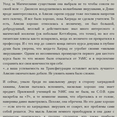
Уход за Магическими существами она выбрала не то чтобы совсем по
своей воле — Джонсон воодушевилась волшебными зверушками, и Дэвис
вроде заинтересовался, и Алисия скрепя сердце тоже поставила напротив
него галочку,. И все было хорошо, пока Хагрида не сделали учителем. То
есть, Алисия хорошо относилась к лесничему, он был большой,
добродушный, веселый и действительно знал много интересного о
магической зоологии (уж побольше Кеттлберна, это точно), но все его
гигантские плюсы как-то испарились, когда из лесничего он превратился в
профессора. И с тех пор до самого конца пятого курса девушка в глубине
души была уверена, что когда-то Хагрид ее угробит своими «милыми
зверушками». Одним из несомненных преимуществ первого дня шестого
курса было то что можно было отказаться от УзМС и в перспективе
сохранить все свои конечности при себе.
«...а ваша успеваемость на Трансфигурации оставляет желать лучшего»
Алисию окончательно добило. Не уловить намек было сложно.
И сейчас, уныло бредя по школьному двору в сторону хагридовой
хижины, Алисия пыталась вспомнить, насколько хорошо она знает
предмет. Прилежной ученицей на УзМС она не была, на С.О.В. едва
наскребла на «У», и те немногие знания, что обретались в ее голове,
наверняка давно выветрились. Похоже, она обречена. Но это даже хорошо
— если кто-то из хагридовых зверушек ее сожрет, все проблемы сами
собой решатся. Эта мысль Алисия немного приободрила и она даже с
интересом пригляделась к группке студентов, что также прибыли