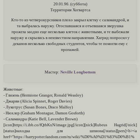
20.01.96. (суббота)
Территория Хогвартса
Кто-то из четверокурсников плохо закрыл клетку с саламандрой, и
та выбралась наружу. Отоспавшаяся и отъевшаяся зверушка
прожгла заодно еще несколько клеток с животными, и те выбежали
наружу и скрылись в неизвестном направлении. Хагрид попросил у
деканов несколько свободных студентов, чтобы те помогли ему с
пропажей.
Мастер:
Neville Longbottom
Животные:
- Глизень (Hermione Granger, Ronald Weasley)
- Джарви (Alicia Spinnet, Roger Davies)
- Лукотрус (Susan Bones, Draco Malfoy)
- Нюхлер (Graham Montague, Damon Gosforth)
- Саламандра (Katie Bell, Lavender Brown)
[icon]https://i.ibb.co/fQtbKxN/image.jpg[/icon][nick]Rubeus Hagrid[/nick]
[status]находка для шпиона[/status][pers]<b><a
href="https://harrypotter.fandom.com/ru/wiki/%D0%A0%D1%83%D0%B1%