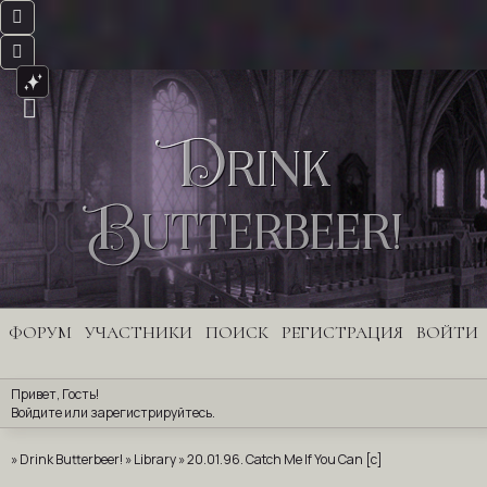
Drink
Butterbeer!
ФОРУМ
УЧАСТНИКИ
ПОИСК
РЕГИСТРАЦИЯ
ВОЙТИ
Привет, Гость!
Войдите
 или 
зарегистрируйтесь
.
»
Drink Butterbeer!
»
Library
»
20.01.96. Catch Me If You Can [c]