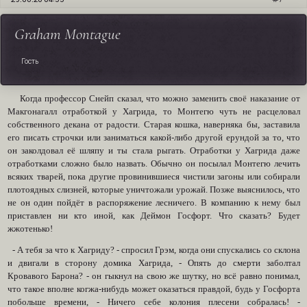
Graham Montague
Гость
Когда профессор Снейп сказал, что можно заменить своё наказание от
Макгонагалл отработкой у Хагрида, то Монтегю чуть не расцеловал
собственного декана от радости. Старая кошка, наверняка бы, заставила
его писать строчки или заниматься какой-либо другой ерундой за то, что
он заколдовал её шляпу и ты стала рыгать. Отработки у Хагрида даже
отработками сложно было назвать. Обычно он посылал Монтегю лечить
всяких тварей, пока другие провинившиеся чистили загоны или собирали
плотоядных слизней, которые уничтожали урожай. Позже выяснилось, что
не он один пойдёт в распоряжение лесничего. В компанию к нему был
приставлен ни кто иной, как Деймон Госфорт. Что сказать? Будет
жжотенько!
- А тебя за что к Хагриду? - спросил Грэм, когда они спускались со склона
и двигали в сторону домика Хагрида, - Опять до смерти заболтал
Кровавого Барона? - он гыкнул на свою же шутку, но всё равно понимал,
что такое вполне когжа-нибудь может оказаться правдой, будь у Госфорта
побольше времени, - Ничего себе колония плесени собралась! -