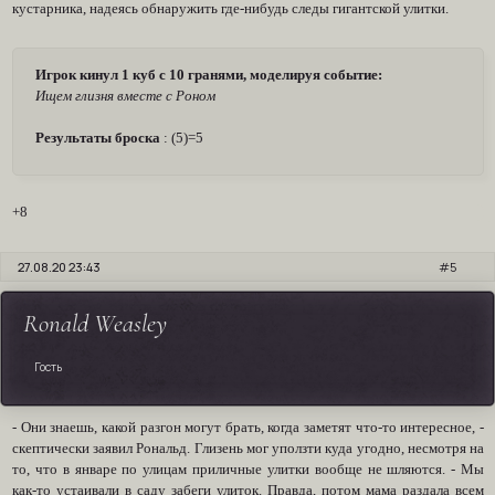
кустарника, надеясь обнаружить где-нибудь следы гигантской улитки.
Игрок кинул 1 куб с 10 гранями, моделируя событие:
Ищем глизня вместе с Роном
Результаты броска
: (5)=5
+8
27.08.20 23:43
5
Ronald Weasley
Гость
- Они знаешь, какой разгон могут брать, когда заметят что-то интересное, -
скептически заявил Рональд. Глизень мог уползти куда угодно, несмотря на
то, что в январе по улицам приличные улитки вообще не шляются. - Мы
как-то устаивали в саду забеги улиток. Правда, потом мама раздала всем