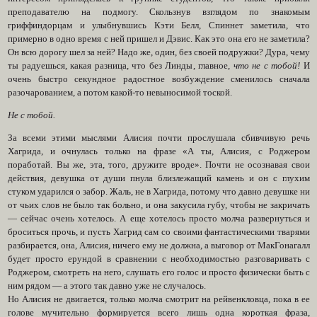
преподавателю на подмогу. Скользнув взглядом по знакомым
гриффиндорцам и улыбнувшись Кэти Белл, Спиннет заметила, что
примерно в одно время с ней пришел и Дэвис. Как это она его не заметила?
Он всю дорогу шел за ней? Надо же, один, без своей подружки? Дура, чему
ты радуешься, какая разница, что без Линды, главное,
что не с тобой!
И
очень быстро секундное радостное возбуждение сменилось сначала
разочарованием, а потом какой-то невыносимой тоской.
Не с тобой.
За всеми этими мыслями Алисия почти прослушала сбивчивую речь
Хагрида, и очнулась только на фразе «А ты, Алисия, с Роджером
поработай. Вы же, эта, того, дружите вроде». Почти не осознавая свои
действия, девушка от души пнула близлежащий камень и он с глухим
стуком ударился о забор. Жаль, не в Хагрида, потому что давно девушке ни
от чьих слов не было так больно, и она закусила губу, чтобы не закричать
— сейчас очень хотелось. А еще хотелось просто молча развернуться и
броситься прочь, и пусть Хагрид сам со своими фантастическими тварями
разбирается, она, Алисия, ничего ему не должна, а выговор от МакГонагалл
будет просто ерундой в сравнении с необходимостью разговаривать с
Роджером, смотреть на него, слушать его голос и просто физически быть с
ним рядом — а этого так давно уже не случалось.
Но Алисия не двигается, только молча смотрит на рейвенкловца, пока в ее
голове мучительно формируется всего лишь одна короткая фраза,