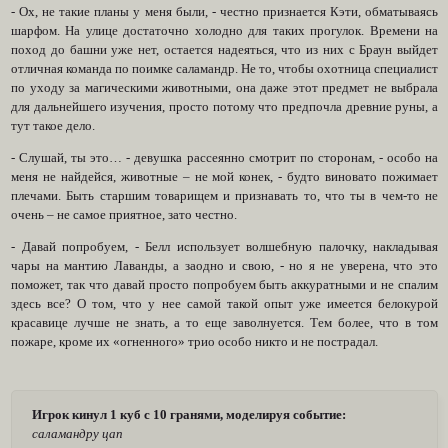
- Ох, не такие планы у меня были, - честно признается Кэти, обматываясь
шарфом. На улице достаточно холодно для таких прогулок. Времени на
поход до башни уже нет, остается надеяться, что из них с Браун выйдет
отличная команда по поимке саламандр. Не то, чтобы охотница специалист
по уходу за магическими животными, она даже этот предмет не выбрала
для дальнейшего изучения, просто потому что предпочла древние руны, а
тут такое дело.
- Слушай, ты это… - девушка рассеянно смотрит по сторонам, - особо на
меня не найдейся, животные – не мой конек, - будто виновато пожимает
плечами. Быть старшим товарищем и признавать то, что ты в чем-то не
очень – не самое приятное, зато честно.
- Давай попробуем, - Белл использует волшебную палочку, накладывая
чары на мантию Лаванды, а заодно и свою, - но я не уверена, что это
поможет, так что давай просто попробуем быть аккуратными и не спалим
здесь все? О том, что у нее самой такой опыт уже имеется белокурой
красавице лучше не знать, а то еще заволнуется. Тем более, что в том
пожаре, кроме их «огненного» трио особо никто и не пострадал.
Игрок кинул 1 куб с 10 гранями, моделируя событие:
саламандру цап