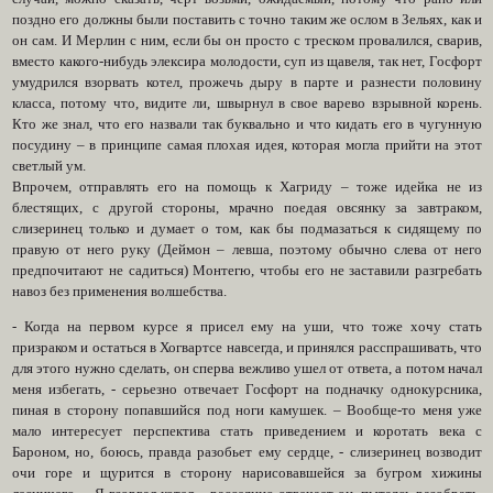
поздно его должны были поставить с точно таким же ослом в Зельях, как и
он сам. И Мерлин с ним, если бы он просто с треском провалился, сварив,
вместо какого-нибудь элексира молодости, суп из щавеля, так нет, Госфорт
умудрился взорвать котел, прожечь дыру в парте и разнести половину
класса, потому что, видите ли, швырнул в свое варево взрывной корень.
Кто же знал, что его назвали так буквально и что кидать его в чугунную
посудину – в принципе самая плохая идея, которая могла прийти на этот
светлый ум.
Впрочем, отправлять его на помощь к Хагриду – тоже идейка не из
блестящих, с другой стороны, мрачно поедая овсянку за завтраком,
слизеринец только и думает о том, как бы подмазаться к сидящему по
правую от него руку (Деймон – левша, поэтому обычно слева от него
предпочитают не садиться) Монтегю, чтобы его не заставили разгребать
навоз без применения волшебства.
- Когда на первом курсе я присел ему на уши, что тоже хочу стать
призраком и остаться в Хогвартсе навсегда, и принялся расспрашивать, что
для этого нужно сделать, он сперва вежливо ушел от ответа, а потом начал
меня избегать, - серьезно отвечает Госфорт на подначку однокурсника,
пиная в сторону попавшийся под ноги камушек. – Вообще-то меня уже
мало интересует перспектива стать приведением и коротать века с
Бароном, но, боюсь, правда разобьет ему сердце, - слизеринец возводит
очи горе и щурится в сторону нарисовавшейся за бугром хижины