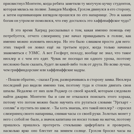
присвистнул Монтегю, когда ребята заметили ту могучую кучку студентов,
которая мялась на поляне. Завидев Малфоя, Грэхэм двинулся в его сторону,
а затем оценивающим взглядом прошелся по его напарнице. Это ж каким
богам он утром не помолился, что ему досталось это хаффлпаффское чудо?
В это время Хагрид рассказывал о том, какая именно помощь ему
потребуется, отчего слизеринец уже начал прикидывать в голове, как
именно можно изловить нюхлера. Но это было слишком просто для него:
этих тварей он ловил ещё на третьем курсе, когда только начинал
знакомиться с УЗМС. А вот Госфорт, походу, вообще не знал, что такое
нюхлер и с чем его едят. Чувак не посещал ни одного урока, поэтому
несложно было сказать, будет ли какой-либо толк от друга. Но всяко лучше,
чем гриффиндорские или хаффлпаффские кадры.
- Пошли обратно, - сказал Грэм, разворачиваясь в сторону замка. Нюхлера
последний раз видели именно там, поэтому туда и стоило двигать свои
шпалы. Недалеко от них шли Роджер со своей кралей, которым следовало
найти джарви. Монтегю бы и сам не отказался поискать этого хорька,
потому что потом можно было научить его ругаться словами "Ургхарт -
сопляк" и пустить по школе. - Ты хоть знаешь, кто такой нюхлер? - спросил
слизеринец своего напарника, снимая часы со своей руки. Золотых монет у
него с собой не было, а значок капитана он носил только на матчи, поэтому
пришлось пришлось протереть стеклышко циферблата и проверить,
насколько ярко оно блестит на зимнем солнце. Грэхэм бросил часы на