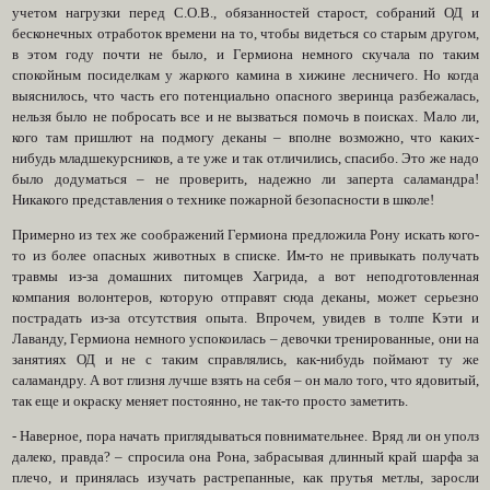
учетом нагрузки перед С.О.В., обязанностей старост, собраний ОД и
бесконечных отработок времени на то, чтобы видеться со старым другом,
в этом году почти не было, и Гермиона немного скучала по таким
спокойным посиделкам у жаркого камина в хижине лесничего. Но когда
выяснилось, что часть его потенциально опасного зверинца разбежалась,
нельзя было не побросать все и не вызваться помочь в поисках. Мало ли,
кого там пришлют на подмогу деканы – вполне возможно, что каких-
нибудь младшекурсников, а те уже и так отличились, спасибо. Это же надо
было додуматься – не проверить, надежно ли заперта саламандра!
Никакого представления о технике пожарной безопасности в школе!
Примерно из тех же соображений Гермиона предложила Рону искать кого-
то из более опасных животных в списке. Им-то не привыкать получать
травмы из-за домашних питомцев Хагрида, а вот неподготовленная
компания волонтеров, которую отправят сюда деканы, может серьезно
пострадать из-за отсутствия опыта. Впрочем, увидев в толпе Кэти и
Лаванду, Гермиона немного успокоилась – девочки тренированные, они на
занятиях ОД и не с таким справлялись, как-нибудь поймают ту же
саламандру. А вот глизня лучше взять на себя – он мало того, что ядовитый,
так еще и окраску меняет постоянно, не так-то просто заметить.
- Наверное, пора начать приглядываться повнимательнее. Вряд ли он уполз
далеко, правда? – спросила она Рона, забрасывая длинный край шарфа за
плечо, и принялась изучать растрепанные, как прутья метлы, заросли