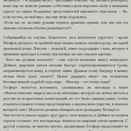
лесничего. – Я взорвал котел, - рассеянно отвечает он, пытаясь разобрать,
кому еще не повезло ранним субботним утром морозить жопу в компании
одного из самых бездарных представителей школьного персонала. – Но,
если честно, на мой вкус, мы еще легко отделались.
«Если нас не заставят руками черпать драконье дерьмо, или как там эта
орясина лохматая обычно развлекается?»
Собравшийся на опушке Запретного леса контингент удручает - кроме
Малфоя, которого по крайней мере можно назвать своим в доску, ни одной
приличной рожи. Плесень – пожалуй, самое подходящее слово, которое в
принципе приходит в голову при взгляде на сию унылую картину.
- Кого мы должны отыскать? – уже спустя несколько минут, вопрошает
Деймон, широким шагом нагоняя быстро сориентировавшегося Грэма,
направляющегося назад, в сторону замка. Драккла этому Хагриду в камин,
нельзя было сразу сказать? Целых двадцать минут сна потрачены
бессмысленной ходьбой туда-сюда. – Нюхлер – это птица такая?
Госфорт пытается вспомнить, упоминались ли нюхлеры в книге
«Фантастические твари и места их обитания», которую он любил листать в
детстве из-за красочных иллюстраций, но это было слишком давно, чтобы
откопать в памяти точное представление о магическом существе, в поисках
которого они с Монтегю должны обшарить всю громадину Хогвартса.
Они почти в унисон задают друг другу свои вопросы, и Деймон на полном
серьезе осознает, что вся надежда ложится на широкие плечи приятеля. С
другой стороны, во многих прочих дисциплинах Госфорт представляет из