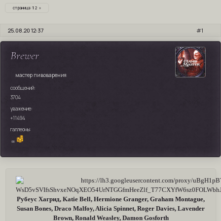
страница:
1
2
»
25.08.20 12:37
1
Brewer
мастер пивоварения
сообщений:
3704
уважение:
+11494
галлеоны:
∞
Рубеус Хагрид, Katie Bell, Hermione Granger, Graham Montague,
Susan Bones, Draco Malfoy, Alicia Spinnet, Roger Davies, Lavender
Brown, Ronald Weasley, Damon Gosforth