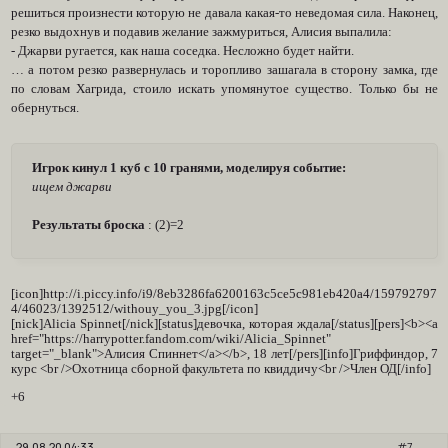
решиться произнести которую не давала какая-то неведомая сила. Наконец,
резко выдохнув и подавив желание зажмуриться, Алисия выпалила:
- Джарви ругается, как наша соседка. Несложно будет найти.
… а потом резко развернулась и торопливо зашагала в сторону замка, где
по словам Хагрида, стоило искать упомянутое существо. Только бы не
обернуться.
Игрок кинул 1 куб с 10 гранями, моделируя событие:
ищем джарви
Результаты броска
: (2)=2
[icon]http://i.piccy.info/i9/8eb3286fa6200163c5ce5c981eb420a4/159792797
4/46023/1392512/withouy_you_3.jpg[/icon]
[nick]Alicia Spinnet[/nick][status]девочка, которая ждала[/status][pers]<b><a
href="https://harrypotter.fandom.com/wiki/Alicia_Spinnet"
target="_blank">Алисия Спиннет</a></b>, 18 лет[/pers][info]Гриффиндор, 7
курс <br />Охотница сборной факультета по квиддичу<br />Член ОД[/info]
+6
29.08.20 04:33
7