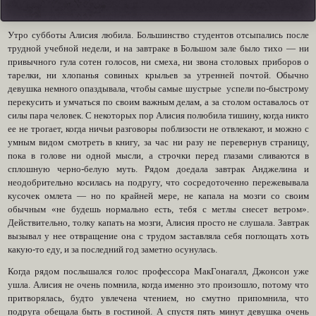
Утро субботы Алисия любила. Большинство студентов отсыпались после
трудной учебной недели, и на завтраке в Большом зале было тихо — ни
привычного гула сотен голосов, ни смеха, ни звона столовых приборов о
тарелки, ни хлопанья совиных крыльев за утренней почтой. Обычно
девушка немного опаздывала, чтобы самые шустрые успели по-быстрому
перекусить и умчаться по своим важным делам, а за столом оставалось от
силы пара человек. С некоторых пор Алисия полюбила тишину, когда никто
ее не трогает, когда ничьи разговоры поблизости не отвлекают, и можно с
умным видом смотреть в книгу, за час ни разу не перевернув страницу,
пока в голове ни одной мысли, а строчки перед глазами сливаются в
сплошную черно-белую муть. Рядом доедала завтрак Анджелина и
неодобрительно косилась на подругу, что сосредоточенно пережевывала
кусочек омлета — но по крайней мере, не капала на мозги со своим
обычным «не будешь нормально есть, тебя с метлы снесет ветром».
Действительно, толку капать на мозги, Алисия просто не слушала. Завтрак
вызывал у нее отвращение она с трудом заставляла себя поглощать хоть
какую-то еду, и за последний год заметно осунулась.
Когда рядом послышался голос профессора МакГонагалл, Джонсон уже
ушла. Алисия не очень помнила, когда именно это произошло, потому что
притворялась, будто увлечена чтением, но смутно припомнила, что
подруга обещала быть в гостиной. А спустя пять минут девушка очень