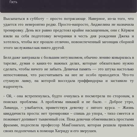
Гость
Высыпаться в субботу – просто потрясающе. Наверное, из-за того, что
удается это невероятно редко. Просто-напросто, Анджелина не назначила
тренировку. День все равно предстоял крайне насыщенным, они с Кёрком
взяли на себя подготовку вечеринки в честь дня рождения Джека и
хотелось, чтобы все прошло отлично, новоиспеченный загонщик сборной
этого заслуживал как никто другой.
Белл даже завтракала с большим энтузиазмом, обычно лениво ковырялась в
тарелке, думая о каких-то важных делах, которые обязательно нужно
сделать, чтобы ничего не забыть. Девичья память — это штука настолько
непостоянная, что рассчитывать на нее не особо приходится. Что-то
стукнуло лавку, на которой восседала гриффиндорка и заставило ту
вздрогнуть.
- Ой, - она встрепенулась, будто очнулась и посмотрела по сторонам, в
поисках проблемы. А проблемы никакой и не было. – Доброе утро,
Лаванда, - улыбается, приветствуя девочку с пятого курса. – Жизнь
квиддичиста проста: нет тренировки – спишь до упора, - тихо смеется и
пожимает допивает тыквенный сок. Пока девочки обменивались простыми
фразами, подоспела профессор МакГонагалл, которая решила привлечь
своих подопечных к помощи Хагриду и его зверушек.