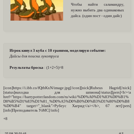
Чтобы найти саламандру,
нужно выбить два одинаковых
дайса. (один пост - один дайс)
Игрок кинул 3 куба с 10 гранями, моделируя событие:
Дайсы для поиска лукотруса
Результаты броска
: (1+2+5)=8
[icon]https://i.ibb.co/fQtbKxN/image.jpg[/icon][nick]Rubeus Hagrid[/nick]
[status]находка для шпиона[/status][pers]<b><a
href="https://harrypotter.fandom.com/ru/wiki/%D0%A0%D1%83%D0%B1%
D0%B5%D1%83%D1%81_%D0%A5%D0%B0%D0%B3%D1%80%D0%B8
%D0%B4" target="_blank">Рубеус Хагрид</a></b>, 67 лет[/pers]
[info]Преподаватель УзМС[/info]
+8
27.08.20 01:45
3