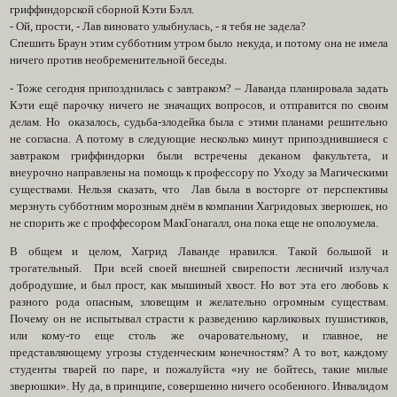
гриффиндорской сборной Кэти Бэлл.
- Ой, прости, - Лав виновато улыбнулась, - я тебя не задела?
Спешить Браун этим субботним утром было некуда, и потому она не имела
ничего против необременительной беседы.
- Тоже сегодня припозднилась с завтраком? – Лаванда планировала задать
Кэти ещё парочку ничего не значащих вопросов, и отправится по своим
делам. Но оказалось, судьба-злодейка была с этими планами решительно
не согласна. А потому в следующие несколько минут припозднившиеся с
завтраком гриффиндорки были встречены деканом факультета, и
внеурочно направлены на помощь к профессору по Уходу за Магическими
существами. Нельзя сказать, что Лав была в восторге от перспективы
мерзнуть субботним морозным днём в компании Хагридовых зверюшек, но
не спорить же с проффесором МакГонагалл, она пока еще не ополоумела.
В общем и целом, Хагрид Лаванде нравился. Такой большой и
трогательный. При всей своей внешней свирепости лесничий излучал
добродушие, и был прост, как мышиный хвост. Но вот эта его любовь к
разного рода опасным, зловещим и желательно огромным существам.
Почему он не испытывал страсти к разведению карликовых пушистиков,
или кому-то еще столь же очаровательному, и главное, не
представляющему угрозы студенческим конечностям? А то вот, каждому
студенты тварей по паре, и пожалуйста «ну не бойтесь, такие милые
зверюшки». Ну да, в принципе, совершенно ничего особенного. Инвалидом