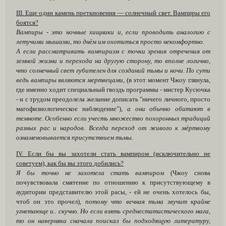
III. Еще один камень преткновения — солнечный свет. Вампиры его
боятся?
Вампиры - это ночные хищники и, если проводить аналогию с
летучими мышами, то днём им охотиться просто некомфортно.
А если рассматривать вампиризм с точки зрения отречения от
земной жизни и перехода на другую сторону, то вполне логично,
что солнечный свет губителен для созданий тьмы и ночи. По сути
ведь вампиры являются мертвецами,
(в этот момент Чжоу глянула,
где именно ходит специальный гвоздь программы - мистер Кусючка
- и с трудом преодолела желание дописать "ничего личного, просто
магофизиологическое наблюдение"),
а они обычно обитают в
темноте. Особенно если учесть множество похоронных традиций
разных рас и народов. Всегда переход от живого к мёртвому
ознаменовывается присутствием тьмы.
IV. Если бы вы захотели стать вампиром (исключительно не
советуем), как бы вы этого добились?
Я бы точно не захотела стать вампиром
(Чжоу снова
почувствовала смятение по отношению к присутствующему в
аудитории представителю этой расы, - ей не очень хотелось бы,
чтоб он это прочел),
потому что вечная тьма звучит крайне
угнетающе и.. скучно. Но если взять среднестатистического мага,
то он наверняка сначала поискал бы подходящую литературу,