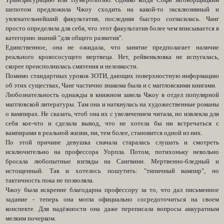
шепотом предложила Чжоу сходить на какой-то эксклюзивный и
увлекательнейший факультатив, последняя быстро согласилась. Чанг
просто определила для себя, что этот факультатив более чем вписывается в
категорию знаний "для общего развития".
Единственное, она не ожидала, что занятие предполагает наличие
реального кровососущего мертвеца. Нет, рейвенкловка не испугалась,
скорее преисполнилась смятения и неловкости.
Помимо стандартных уроков ЗОТИ, дающих поверхностную информацию
об этих существах, Чанг частично знакома была и с маггловскими книгами.
Любознательность однажды в книжном завела Чжоу в отдел популярной
маггловской литературы. Там она и наткнулась на художественные романы
о вампирах. Не сказать, чтоб она их с увеличением читала, но извлекла для
себя кое-что и сделала вывод, что не хотела бы ни встречаться с
вампирами в реальной жизни, ни, тем более, становится одной из них.
По этой причине девушка сначала старалась слушать и смотреть
исключительно на профессора Уорпла. Потом, потихоньку невольно
бросала любопытные взгляды на Сангвини. Мертвенно-бледный и
истощенный. Так и хотелось пошутить: "типичный вампир", но
тактичность пока не позволяла.
Чжоу была искренне благодарна профессору за то, что дал письменное
задание - теперь она могла официально сосредоточиться на своем
конспекте. Для надёжности она даже переписала вопросы аккуратным
мелким почерком.