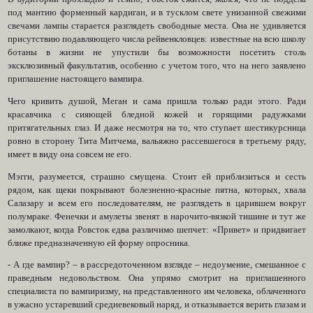
под мантию форменный кардиган, и в тусклом свете унизанной свежими
свечами лампы старается разглядеть свободные места. Она не удивляется
присутствию подавляющего числа рейвенкловцев: известные на всю школу
ботаны в жизни не упустили бы возможности посетить столь
эксклюзивный факультатив, особенно с учетом того, что на него заявлено
приглашение настоящего вампира.
Чего кривить душой, Меган и сама пришла только ради этого. Ради
красавчика с сияющей бледной кожей и горящими радужками
притягательных глаз. И даже несмотря на то, что ступает шестикурсница
ровно в сторону Тита Митчема, вальяжно рассевшегося в третьему ряду,
имеет в виду она совсем не его.
Мэгги, разумеется, страшно смущена. Стоит ей приблизиться и сесть
рядом, как щеки покрывают болезненно-красные пятна, которых, хвала
Салазару и всем его последователям, не разглядеть в царившем вокруг
полумраке. Фенечки и амулеты звенят в нарочито-вязкой тишине и тут же
замолкают, когда Ровсток едва различимо шепчет: «Привет» и придвигает
ближе предназначенную ей форму опросника.
- А где вампир? – в рассредоточенном взгляде – недоумение, смешанное с
праведным недовольством. Она упрямо смотрит на приглашенного
специалиста по вампиризму, на представленного им человека, облаченного
в ужасно устаревший средневековый наряд, и отказывается верить глазам и