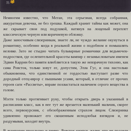
35
Немногим известно, что Меган, эта серьезная, всегда собранная,
аккуратная девочка, не без грешка. Каждый хранит тайны как может, она
же скрывает свои под подушкой, натянув на лощеный переплет
классическую черную или коричневую обложку.
Даже заносчивым слизеринкам, знаете ли, не чуждо желание окунуться в
романтику, особенно когда в реальной жизни о подобном и помышлять
неловко. Зато не стыдно читать бульварные романчики для ведьмочек-
подростков, где ослепительной красоты вампир с незамысловатым именем
Эдвин Каррин без памяти влюбляется в такую же невзрачную тихоню, как
сама Ровсток, только зовут ее, допустим, Элла Гус, и она настолько
обыкновенна, что единственной ее гордостью выступает разве что
дородный отец-аврор с пышными усами, который, в отличие от прочих
героев саги «Рассветы», вправе похвастаться наличием серого вещества в
голове.
Мэгги только протягивает руку, чтобы открыть дверь в указанный в
расписании класс, как в нее тут же врезается маленький мальчик, скорее
всего, первокурсник, с обезображенным страхом лицом. Слизеринка
удивленно провожает его скошенным исподлобья взглядом и, не
раздумывая, заходит внутрь.
В аудитории прохладно и темно, Ровсток ежится, жалея, что не поддела