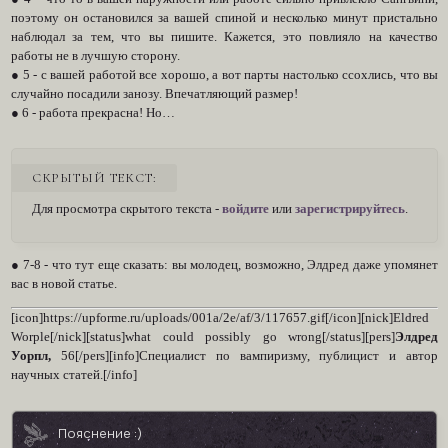
поэтому он остановился за вашей спиной и несколько минут пристально
наблюдал за тем, что вы пишите. Кажется, это повлияло на качество
работы не в лучшую сторону.
● 5 - с вашей работой все хорошо, а вот парты настолько ссохлись, что вы
случайно посадили занозу. Впечатляющий размер!
● 6 - работа прекрасна! Но…
СКРЫТЫЙ ТЕКСТ:
Для просмотра скрытого текста -
войдите
или
зарегистрируйтесь
.
● 7-8 - что тут еще сказать: вы молодец, возможно, Элдред даже упомянет
вас в новой статье.
[icon]https://upforme.ru/uploads/001a/2e/af/3/117657.gif[/icon][nick]Eldred
Worple[/nick][status]what could possibly go wrong[/status][pers]
Элдред
Уорпл,
56[/pers][info]Специалист по вампиризму, публицист и автор
научных статей.[/info]
Пояснение :)