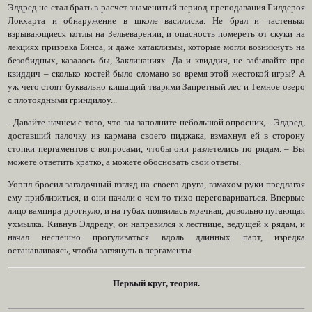
Элдред не стал брать в расчет знаменитый период преподавания Гилдероя
Локхарта и обнаружение в школе василиска. Не брал и частенько
взрывающиеся котлы на Зельеварении, и опасность помереть от скуки на
лекциях призрака Бинса, и даже катаклизмы, которые могли возникнуть на
безобидных, казалось бы, Заклинаниях. Да и квиддич, не забывайте про
квиддич – сколько костей было сломано во время этой жестокой игры? А
уж чего стоят буквально кишащий тварями Запретный лес и Темное озеро
с плотоядными гриндилоу...
- Давайте начнем с того, что вы заполните небольшой опросник, - Элдред,
доставший палочку из кармана своего пиджака, взмахнул ей в сторону
стопки пергаментов с вопросами, чтобы они разлетелись по рядам. – Вы
можете ответить кратко, а можете обосновать свои ответы.
Уорпл бросил загадочный взгляд на своего друга, взмахом руки предлагая
ему приблизиться, и они начали о чем-то тихо переговариваться. Впервые
лицо вампира дрогнуло, и на губах появилась мрачная, довольно пугающая
ухмылка. Кивнув Элдреду, он направился к лестнице, ведущей к рядам, и
начал неспешно прогуливаться вдоль длинных парт, изредка
останавливаясь, чтобы заглянуть в пергаменты.
Первый круг, теория.