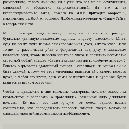
размеренному голосу, льющему ей в уши, что вот же он, осунувшийся,
синюшный и абсолютно непривлекательный. Да что ж за
несправедливость-то такая, сначала на ЗОТИ приходит оборотень,
максимально далёкий от горячего Якоба-никогда-не-ношу-рубашек-Уайта,
а теперь еще и это.
Меган переводит взгляд на доску, потому что не заметить огромную,
буквально кричащую пошлостью надпись, попросту невозможно. Митч,
судя по всему, тоже весьма разочаровавшийся (хотя, ему-то что? Он-то
точно не рассчитывал уйти с факультатива под руку с клыкастым
подобием себя, чтобы навсегда забыть об учебе и посвятить бессмертие
страстной любви), спешно убирает в карман мантии волшебную палочку. У
Ровсток вырывается сдавленный смешок – скромность не мешает ей не
быть ханжой, к тому же этот мальчишка нравится ей с самого первого
курса, а любая его шутка, даже самая возмутительная и дурацкая, будет
казаться ей верхом остроумия.
Чтобы не привлекать к ним внимание, слизеринка склоняет голову над
пергаментом с вопросами о кровопийцах, завешивая лицо длинными
волосами. Ее плечи все еще трясутся от смеха, однако, весьма
сомнительно, что преподаватель способен заметить такую мелочь за
сидящем перед ней высоким рыжим гриффиндорцем.