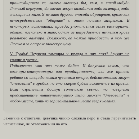
проштудировал ее, затем заглянул бы, хмм, в какой-нибудь
Лютный переулок, где точно могут находится либо вампиры, либо
знающие их маги. Я не знаю другого способа обращения, кроме как
непосредственное "общение" с этим ночным хищником. В
некоторых источниках, правда, упоминается зелье вампиризма,
однако, насколько я знаю, одним из ингредиентов является кровь
реального вампира. Возможно, ее можно приобрести в том же
Лютном за астрономическую цену.
V. Гробы! Неужели вампиры и правда в них спят? Звучит не
слишком уютно.
Подозреваю, что это тоже байка. И допускаю мысль, что
вампиры-консерваторы или традиционисты, или же просто
ребята со специфическим чувством юмора, действительно могут
"дневовать" в гробах, но это скорее будет исключение из правил.
Если ограничить доступ солнечного света, то наверняка
представитель вышеупомянутого типа может "дневовать" в
любом месте, хоть на горизонтальном шесте вверх ногами.
Закончив с ответами, девушка чинно сложила перо и стала перечитывать
написанное, не отвлекаясь ни на что.