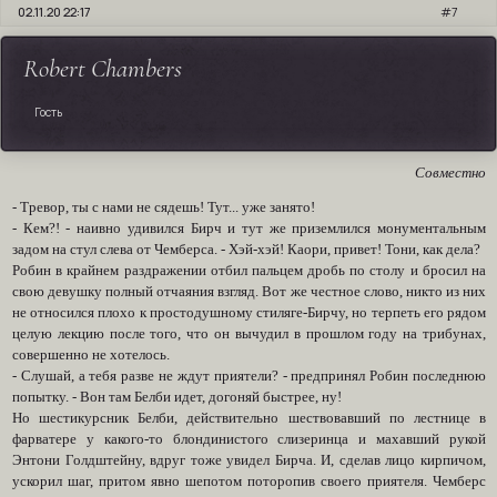
02.11.20 22:17
7
Robert Chambers
Гость
Совместно
- Тревор, ты с нами не сядешь! Тут... уже занято!
- Кем?! - наивно удивился Бирч и тут же приземлился монументальным
задом на стул слева от Чемберса. - Хэй-хэй! Каори, привет! Тони, как дела?
Робин в крайнем раздражении отбил пальцем дробь по столу и бросил на
свою девушку полный отчаяния взгляд. Вот же честное слово, никто из них
не относился плохо к простодушному стиляге-Бирчу, но терпеть его рядом
целую лекцию после того, что он вычудил в прошлом году на трибунах,
совершенно не хотелось.
- Слушай, а тебя разве не ждут приятели? - предпринял Робин последнюю
попытку. - Вон там Белби идет, догоняй быстрее, ну!
Но шестикурсник Белби, действительно шествовавший по лестнице в
фарватере у какого-то блондинистого слизеринца и махавший рукой
Энтони Голдштейну, вдруг тоже увидел Бирча. И, сделав лицо кирпичом,
ускорил шаг, притом явно шепотом поторопив своего приятеля. Чемберс