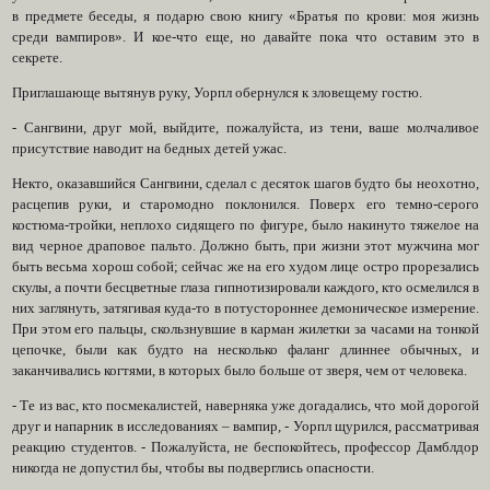
в предмете беседы, я подарю свою книгу «Братья по крови: моя жизнь
среди вампиров». И кое-что еще, но давайте пока что оставим это в
секрете.
Приглашающе вытянув руку, Уорпл обернулся к зловещему гостю.
- Сангвини, друг мой, выйдите, пожалуйста, из тени, ваше молчаливое
присутствие наводит на бедных детей ужас.
Некто, оказавшийся Сангвини, сделал с десяток шагов будто бы неохотно,
расцепив руки, и старомодно поклонился. Поверх его темно-серого
костюма-тройки, неплохо сидящего по фигуре, было накинуто тяжелое на
вид черное драповое пальто. Должно быть, при жизни этот мужчина мог
быть весьма хорош собой; сейчас же на его худом лице остро прорезались
скулы, а почти бесцветные глаза гипнотизировали каждого, кто осмелился в
них заглянуть, затягивая куда-то в потустороннее демоническое измерение.
При этом его пальцы, скользнувшие в карман жилетки за часами на тонкой
цепочке, были как будто на несколько фаланг длиннее обычных, и
заканчивались когтями, в которых было больше от зверя, чем от человека.
- Те из вас, кто посмекалистей, наверняка уже догадались, что мой дорогой
друг и напарник в исследованиях – вампир, - Уорпл щурился, рассматривая
реакцию студентов. - Пожалуйста, не беспокойтесь, профессор Дамблдор
никогда не допустил бы, чтобы вы подверглись опасности.