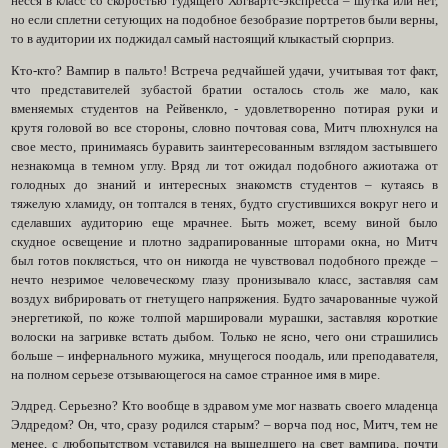
несся в класс со скоростью гудящего Хогвартс-экспресса – шутка или нет,
но если сплетни сетующих на подобное безобразие портретов были верны,
то в аудитории их поджидал самый настоящий клыкастый сюрприз.
Кто-кто? Вампир в пальто! Встреча редчайшей удачи, учитывая тот факт,
что представителей зубастой братии осталось столь же мало, как
вменяемых студентов на Рейвенкло, - удовлетворенно потирая руки и
крутя головой во все стороны, словно почтовая сова, Митч плюхнулся на
свое место, принимаясь буравить заинтересованным взглядом застывшего
незнакомца в темном углу. Вряд ли тот ожидал подобного ажиотажа от
голодных до знаний и интересных знакомств студентов – кутаясь в
тяжелую хламиду, он топтался в тенях, будто сгустившихся вокруг него и
сделавших аудиторию еще мрачнее. Быть может, всему виной было
скудное освещение и плотно задрапированные шторами окна, но Митч
был готов поклясться, что он никогда не чувствовал подобного прежде –
нечто незримое человеческому глазу пронизывало класс, заставляя сам
воздух вибрировать от гнетущего напряжения. Будто зачарованные чужой
энергетикой, по коже толпой маршировали мурашки, заставляя короткие
волоски на загривке встать дыбом. Только не ясно, чего они страшились
больше – инфернального мужика, мнущегося поодаль, или преподавателя,
на полном серьезе отзывающегося на самое странное имя в мире.
Элдред. Серьезно? Кто вообще в здравом уме мог назвать своего младенца
Элдредом? Он, что, сразу родился старым? – ворча под нос, Митч, тем не
менее, с любопытством уставился на вышедшего на свет вампира, почти