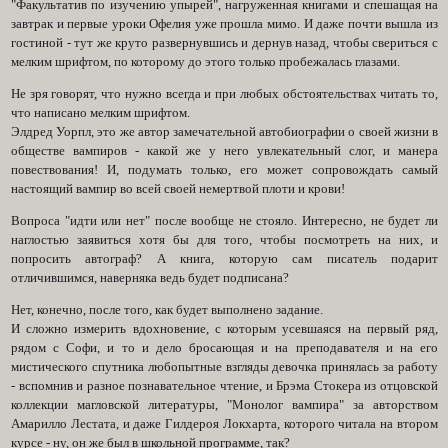
"Факультатив по изучению упырей", нагруженная книгами и спешащая на
завтрак и первые уроки Офелия уже прошла мимо. И даже почти вышла из
гостиной - тут же круто развернувшись и дернув назад, чтобы свериться с
мелким шрифтом, по которому до этого только пробежалась глазами.
Не зря говорят, что нужно всегда и при любых обстоятельствах читать то,
что написано мелким шрифтом.
Элдред Уорпл, это же автор замечательной автобиографии о своей жизни в
обществе вампиров - какой же у него увлекательный слог, и манера
повествования! И, подумать только, его может сопровождать самый
настоящий вампир во всей своей немертвой плоти и крови!
Вопроса "идти или нет" после вообще не стояло. Интересно, не будет ли
наглостью заявиться хотя бы для того, чтобы посмотреть на них, и
попросить автограф? А книга, которую сам писатель подарит
отличившимся, наверняка ведь будет подписана?
Нет, конечно, после того, как будет выполнено задание.
И сложно измерить вдохновение, с которым усевшаяся на первый ряд,
рядом с Софи, и то и дело бросающая и на преподавателя и на его
мистического спутника любопытные взгляды девочка принялась за работу
- вспомнив и разное познавательное чтение, и Брэма Стокера из отцовской
коллекции магловской литературы, "Монолог вампира" за авторством
Амарилло Лестата, и даже Гилдероя Локхарта, которого читала на втором
курсе - ну, он же был в школьной программе, так?