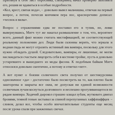
Притянув к себе лист опросника, слизеринец начал проворно заполнять
его, решив не вдаваться в особые подробности.
«Кол, крест, святая вода», – довольно вывел мальчишка, отвечая на первый
вопрос, а потом, почесав кончиком пера нос, красноречиво дописал:
«чеснок и вилы».
Вопрос с отражениями едва не поставил его в тупик, но, ловко
вывернувшись, Митч тут же накатал размышление о том, что, вероятнее
всего, данный факт можно считать мистификацией, не соответствующей
реальному положению дел. Люди были склонны верить, что зеркала и
водная гладь не могут отразить истинный лик вампира, поскольку для этого
нужно обладать душой. Следовательно, вампиры, ее лишенные, не могли
наслаждаться счастьем лицезреть себя в костюме-тройке, пусть и довольно
устаревшего и вышедшего из моды фасона. К подобным байкам Митч
относился довольно скептично, а потому и ответил «нет».
А вот пункт о боязни солнечного света получил от шестикурсника
однозначное «да» - достаточно было посмотреть на то, как плотно были
зашторены и закрыты все окна, не допуская ни единой возможности
солнечным лучам коснуться долговязого и неспешно прогуливающегося по
рядам вампира. Ходячий дырокол страшно клацал зубам, жутковато двигал
бровями, темной тенью застывал за спиной перепуганных хаффлпаффцев –
словом, делал все, чтобы особо впечатлительные студенты еще месяц
после урока спали при зажженных свечах.