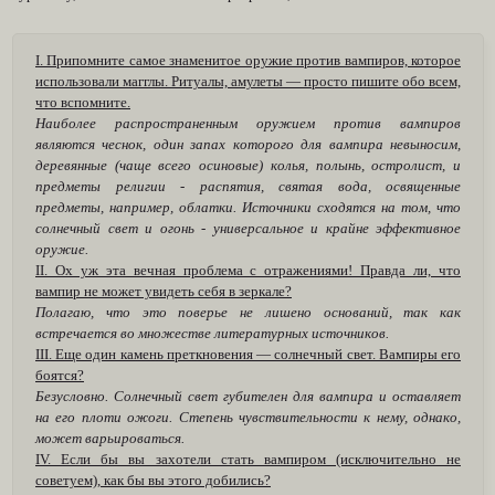
I. Припомните самое знаменитое оружие против вампиров, которое
использовали магглы. Ритуалы, амулеты — просто пишите обо всем,
что вспомните.
Наиболее распространенным оружием против вампиров
являются чеснок, один запах которого для вампира невыносим,
деревянные (чаще всего осиновые) колья, полынь, остролист, и
предметы религии - распятия, святая вода, освященные
предметы, например, облатки. Источники сходятся на том, что
солнечный свет и огонь - универсальное и крайне эффективное
оружие.
II. Ох уж эта вечная проблема с отражениями! Правда ли, что
вампир не может увидеть себя в зеркале?
Полагаю, что это поверье не лишено оснований, так как
встречается во множестве литературных источников.
III. Еще один камень преткновения — солнечный свет. Вампиры его
боятся?
Безусловно. Солнечный свет губителен для вампира и оставляет
на его плоти ожоги. Степень чувствительности к нему, однако,
может варьироваться.
IV. Если бы вы захотели стать вампиром (исключительно не
советуем), как бы вы этого добились?