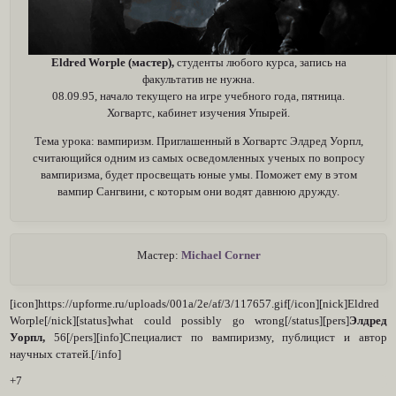
Eldred Worple (мастер),
студенты любого курса, запись на
факультатив не нужна.
08.09.95, начало текущего на игре учебного года, пятница.
Хогвартс, кабинет изучения Упырей.
Тема урока: вампиризм. Приглашенный в Хогвартс Элдред Уорпл,
считающийся одним из самых осведомленных ученых по вопросу
вампиризма, будет просвещать юные умы. Поможет ему в этом
вампир Сангвини, с которым они водят давнюю дружду.
Мастер:
Michael Corner
[icon]https://upforme.ru/uploads/001a/2e/af/3/117657.gif[/icon][nick]Eldred
Worple[/nick][status]what could possibly go wrong[/status][pers]
Элдред
Уорпл,
56[/pers][info]Специалист по вампиризму, публицист и автор
научных статей.[/info]
+7