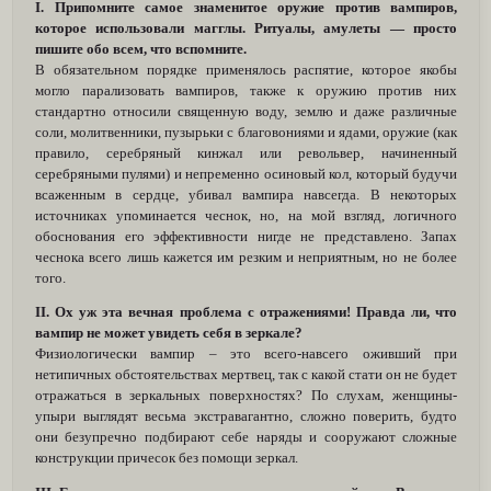
I. Припомните самое знаменитое оружие против вампиров,
которое использовали магглы. Ритуалы, амулеты — просто
пишите обо всем, что вспомните.
В обязательном порядке применялось распятие, которое якобы
могло парализовать вампиров, также к оружию против них
стандартно относили священную воду, землю и даже различные
соли, молитвенники, пузырьки с благовониями и ядами, оружие (как
правило, серебряный кинжал или револьвер, начиненный
серебряными пулями) и непременно осиновый кол, который будучи
всаженным в сердце, убивал вампира навсегда. В некоторых
источниках упоминается чеснок, но, на мой взгляд, логичного
обоснования его эффективности нигде не представлено. Запах
чеснока всего лишь кажется им резким и неприятным, но не более
того.
II. Ох уж эта вечная проблема с отражениями! Правда ли, что
вампир не может увидеть себя в зеркале?
Физиологически вампир – это всего-навсего оживший при
нетипичных обстоятельствах мертвец, так с какой стати он не будет
отражаться в зеркальных поверхностях? По слухам, женщины-
упыри выглядят весьма экстравагантно, сложно поверить, будто
они безупречно подбирают себе наряды и сооружают сложные
конструкции причесок без помощи зеркал.