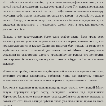
«Это общеизвестный способ», - уверенным каллиграфическим почерком с
легкой ноткой высокомерия вывел следующий ответ Тит, искоса поглядывая
на своих пыхтящих соседей по парте. «Достаточно позволить вампиру
иссушить себя, испив на последних силах его крови – и считай, что дело в
шляпе. Правда, если твой создатель окажется слабеньким неудачником, ты
рискуешь превратиться в пускающего слюни гуля, а это, как известно,
участь так себе».
Правда, в его рассуждениях было одно слабое звено. Если кровь всех
живых существ густела и сворачивалась после смерти, значило ли это, что
прохлаждающийся в классе Сангвини изнутри был похож на мешочек с
клубничным желе? – алчный до новых знаний Митч с подозрением
уставился на старомодно одетого кровопийцу, но решил, что попросить
его вскрыть себе вены в целях научного интереса будет всё же не слишком
вежливо.
«Важны не гробы, а наличие кладбищенской земли» - завершая свое эссе,
деловито уточнил слизеринец, добавляя: «она, как известно, придает
вампирам силы и позволяет залечивать раны в случае ожогов и травм».
Закончив с заданием и предвкушающе цокнув языком, скучающий Митч
текуче перегнулся через парту, бесшумно нависая над вертящимся
Корнером. Зловредно выждал пару секунд, добиваясь лучшего эффекта, а
потом что есть мочи клацнул зубами около уха мальчишки, шугая мелкого
пацана.