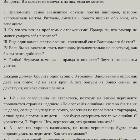
Вопросы. Вы можете не отвечать на них, если не хотите.
I. Припомните самое знаменитое оружие против вампиров, которое
использовали магглы. Ритуалы, амулеты - просто пишите обо всем, что
вспомните.
II. Ох уж эта вечная проблема с отражениями! Правда ли, что вампир не
может увидеть себя в зеркале?
III. Еще один камень преткновения - солнечный свет. Вампиры его боятся?
IV. Если бы вы захотели стать вампиром (исключительно не советуем), как
бы вы этого добились?
V. Гробы! Неужели вампиры и правда в них спят? Звучит не слишком
уютно.
Каждый должен бросить один кубик с 8 гранями. Заполненный опросник
дает вам бонус +2 на этот круг. А вот бонусы из Зонко сейчас не
действуют, ошибка связи с банком.
● 1-2 - вы совершенно не стараетесь, поэтому на вашем пергаменте
проявляется странная надпись: «Не огорчайся ошибкам: сколько бы ты их
не делал, солнце не упадет на землю, вселенная не провалится в тартарары,
а твои дети, а потом и их дети — все будут совершать все те же ошибки. С
уважением, Э. Уорпл». Что, черт возьми, это должно значить?!
● 3 - все так хорошо начиналось, но ваша чернильница будто сама
опрокинулась на пергамент. Как это возможно?
● 4 – что-то в вашей наружности или работе сильно привлекло Сангвини,