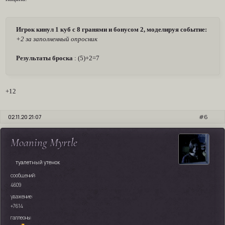
Игрок кинул 1 куб с 8 гранями и бонусом 2, моделируя событие:
+2 за заполненный опросник
Результаты броска
: (5)+2=7
+12
02.11.20 21:07
6
Moaning Myrtle
туалетный утенок
сообщений:
4609
уважение:
+7614
галлеоны: