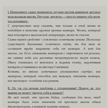
I. Припомните самое знаменитое оружие против вампиров, которое
использовали магглы. Ритуалы, амулеты — просто пишите обо всем,
что вспомните.
С уверенностью могу сказать, что полынь и опий точно не
подойдут в качестве оружия против вампира. Чеснок, который
так популярен в маггловской литературе, тоже не спасет.
Самое верное средство - сожжение солнечными лучами. Поскольку
существует Заклинание солнечного света, то для мага не
составит труда защитить себя от вампира. А вот для
маггла...хм. Если связывать вампиризм с отречением от религии,
то святая вода или распятие теоритерически могут помочь.
(Чжоу отвлеклась от конспекта и подняла голову, задумчивым
взглядом уставившись на мистера Сангвини).
Кстати, во многих источниках упоминается серебро, как
материал, который способен, как минимум, отогнать вампира,
как маскимум - ослабить или ранить.
II. Ох уж эта вечная проблема с отражениями! Правда ли, что
вампир не может увидеть себя в зеркале?
На мой взгляд, это просто байка, созданная для того, чтоб
вампира было легко отличить от простого маггла одним
движением руки, в которой зажато зеркало.