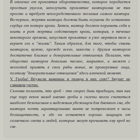
В отличие от проклятия оборотничества, которое передается
простым укусом, заполучить проклятие вампиризма не так
просто и требует непосредственного желания самого вампира.
Во-первых, жертва вампира должна быть осушена до остановки
сердца от потери крови. Затем, вампир должен поранить себя и
влить в рот жертвы собственную кровь, которая, в течение
некоторого времени, запустит проклятие в уже мертвом теле и
вернет его к "жизни". Таким образом, для того, чтобы стать
вампиром, нужно, прежде всего, завести с другим вампиром
достаточно близкие и доверительные отношения. Полагаю, что
общество вампиров довольно тесное, закрытое, и может с
неохотой принять в свои ряды новые, не проверенные лица,
поэтому "доверительные отношения" здесь ключевой момент.
V. Гробы! Неужели вампиры и правда в них спят? Звучит не
слишком уютно.
Склонна полагать, что гроб - это скорее дань традиции, так как
еще пару веков назад именно гробы и склепы могли считаться
наиболее безопасным и надежным убежищем для дневного сна, где
вампира почти гарантированно никто не потревожит в часы
беззащитности, и где он останется хорошо защищен от
солнечного света и людей, которые могут причинить ему вред во
сне.