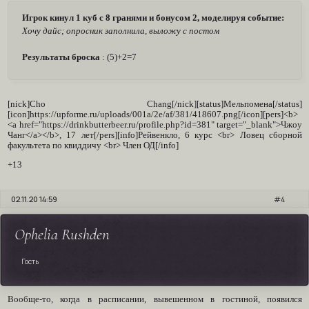
Игрок кинул 1 куб с 8 гранями и бонусом 2, моделируя событие:
Хочу дайс; опросник заполнила, выложу с постом
Результаты броска
: (5)+2=7
[nick]Cho Chang[/nick][status]Мельпомена[/status]
[icon]https://upforme.ru/uploads/001a/2e/af/381/418607.png[/icon][pers]<b>
<a href="https://drinkbutterbeer.ru/profile.php?id=381" target="_blank">Чжоу
Чанг</a></b>, 17 лет[/pers][info]Рейвенкло, 6 курс <br> Ловец сборной
факультета по квиддичу <br> Член ОД[/info]
+13
02.11.20 14:59
4
Ophelia Rushden
Гость
Вообще-то, когда в расписании, вывешенном в гостиной, появился