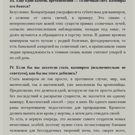
III. Еще один камень преткновения — солнечный свет. Вампиры
его боятся?
Безусловно. Концентрация ультрафиолета губительна для вампиров,
в отличие от света свечей, к примеру. Это связно с
непереносимостью кожей этих существ прямых солнечных лучей,
согласно многочисленным наблюдениям, попадая под оные, те
долго мучаются и обращаются в горстку пепла. В давние времена
вампиризм часто путали с редкой болезнью, фотодерматозом, то
есть банальной аллергией на солнечный свет, и приписывали таким
людям принадлежность к темным силам, коими считают упырей и
по сей день.
IV. Если бы вы захотели стать вампиром (исключительно не
советуем), как бы вы этого добились?
Стать вампиром не так просто, в противном случае, мир, как
магический, так и маггловский, уже заполонили бы кровопийцы.
Предполагаю, что делиться едой, которую не так-то просто добыть
без последствий и раскрытия сущности, не захочется ни одному
вампиру. Классический способ – укус в шею. Но одного нанесения
раны потерпевшему недостаточно для превращения. Кровосос
должен выпить всю кровь у жертвы, а затем дать отведать своей.
То есть, в первую очередь, это желание самого создателя новых
нечестивых особей, поэтому нужно стать по-настоящему близким
человеком для бессердечных творений ночи, что, скорее всего,