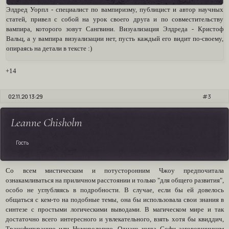
Элдред Уорпл - специалист по вампиризму, публицист и автор научных
статей, привел с собой на урок своего друга и по совместительству
вампира, которого зовут Сангвини. Визуализация Элдреда - Кристоф
Вальц, а у вампира визуализации нет, пусть каждый его видит по-своему,
опираясь на детали в тексте :)
+14
02.11.20 13:29
3
Leanne Chisholm
Гость
Со всем мистическим и потусторонним Чжоу предпочитала
ознакамливаться на приличном расстоянии и только "для общего развития",
особо не углубляясь в подробности. В случае, если бы ей довелось
общаться с кем-то на подобные темы, она бы использовала свои знания в
синтезе с простыми логическими выводами. В магическом мире и так
достаточно всего интересного и увлекательного, взять хотя бы квиддич,
Трансфигурацию или Нумерологию. Однако когда Софи заговорщицким