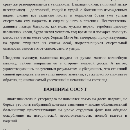
сразу же разочаровываясь в увиденном. Выглядел он как типичный маггл-
вегетарианец – долговязый, тощий и худой, с болезненно-изможденным
видом, словно все салатные листья и морковная ботва уже успели
смертельно ему надоесть и сидели у него в печенках. Неестественно-
длинные пальцы бледного, как моль, мужика нервно теребили цепочку
карманных часов, будто желая ускорить ход времени и поскорее покинуть
класс, так что на месте сэра Уорпла Митч бы вычеркнул присутствующих
на уроке студентов из списка особ, подвергающихся смертельной
опасности, занося в этот список самого упыря.
Шкодливо хмыкнув, мальчишка выудил из рукава мантии волшебную
палочку, тайком направляя ее в сторону меловой доски. А потом,
удовлетворившись полученным результатом и убедившись, что стоявший
спиной преподаватель не успел ничего заметить, тут же шустро спрятал ее
обратно, принимая самый увлеченный и невинный на свете вид.
ВАМПИРЫ СОСУТ
– многозначительно утверждала появившаяся прямо на доске надпись, не
берясь уточнять выбранный контекст заявления – вполне общеизвестный
большинству присутствующих на уроке студентов факт или обидное
оскорбление их исторической несостоятельности, полной взлетов и
падений.