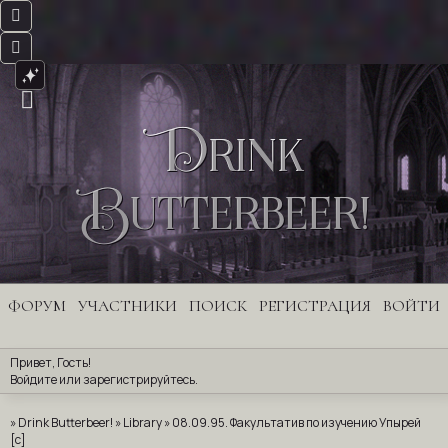
Drink
Butterbeer!
ФОРУМ
УЧАСТНИКИ
ПОИСК
РЕГИСТРАЦИЯ
ВОЙТИ
Привет, Гость!
Войдите
 или 
зарегистрируйтесь
.
»
Drink Butterbeer!
»
Library
»
08.09.95. Факультатив по изучению Упырей
[с]