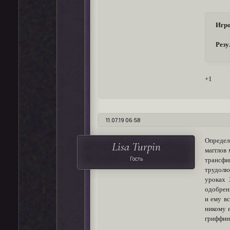
Игро
Резу
+1
11.07.19 06:58
Определ
Lisa Turpin
магглов 
Гость
трансфи
трудолюб
уроках 
одобрени
и ему вс
никому н
гриффин