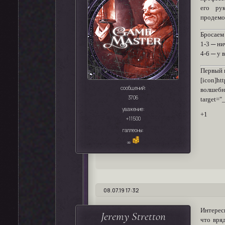
его ру
продемо
Бросаем 
1-3 ─ ни
4-6 ─ у 
Первый к
[icon]ht
сообщений:
волшебн
3706
target="
уважение:
+1
+11500
галлеоны:
∞
08.07.19 17:32
Интересн
Jeremy Stretton
что вря