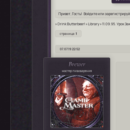
Привет, Гость!
Войдите
или
зарегистрируй
»
Drink Butterbeer!
»
Library
»
11.09.95. Урок З
страница:
1
07.07.19 22:52
Brewer
мастер пивоварения