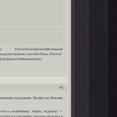
]Filius Flitwick[/nick][status]Маленький
potter.fandom.com/wiki/Filius_Flitwick"
info]Декан Рейвенкло[/info]
2
 диванными подушками. Профессор Флитвик
теть к волшебнику. Акцио, подушка! ―
одушек и в считанные секунды оказалась в