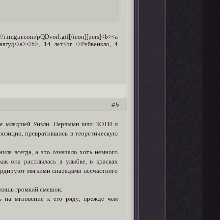
ur.com/pQDvorl.gif[/icon][pers]<b><a
Лавгуд</a></b>, 14 лет<br />Рейвенкло, 4
5
нге младшей Уизли. Первыми шли ЗОТИ и
 позиции, превратившись в теоретическую
ила всегда, а это означало хоть немного
как она расплылась в улыбке, в красках
бардируют мягкими снарядами несчастного
 лишь громкий смешок:
ь на мгновение к его ряду, прежде чем