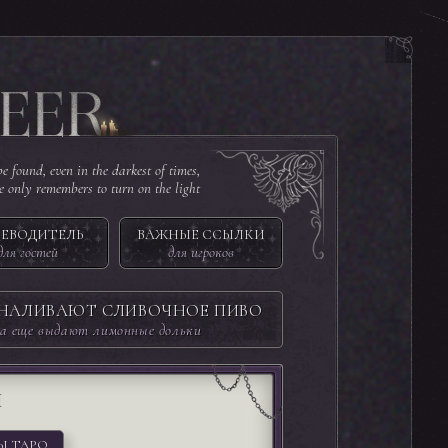
e found, even in the darkest of times,
ne only remembers to turn on the light
ЕВОДИТЕЛЬ
ВАЖНЫЕ ССЫЛКИ
для гостей
для игроков
 НАЛИВАЮТ СЛИВОЧНОЕ ПИВО
а еще выдают лимонные дольки
И
Ы ТАРО