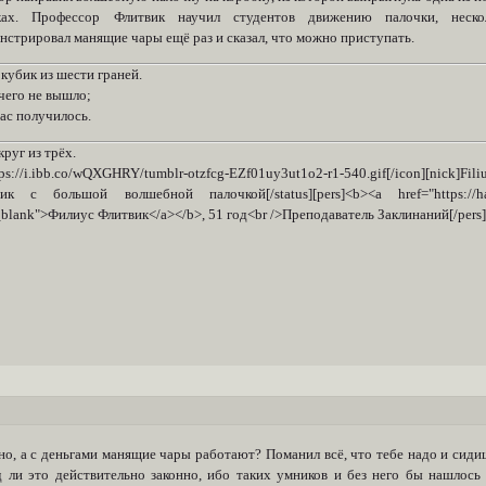
ках. Профессор Флитвик научил студентов движению палочки, нескол
нстрировал манящие чары ещё раз и сказал, что можно приступать.
кубик из шести граней.
чего не вышло;
вас получилось.
руг из трёх.
tps://i.ibb.co/wQXGHRY/tumblr-otzfcg-EZf01uy3ut1o2-r1-540.gif[/icon][nick
ик с большой волшебной палочкой[/status][pers]<b><a href="https://harry
_blank">Филиус Флитвик</a></b>, 51 год<br />Преподаватель Заклинаний[/pers][
о, а с деньгами манящие чары работают? Поманил всё, что тебе надо и сидиш
д ли это действительно законно, ибо таких умников и без него бы нашлось