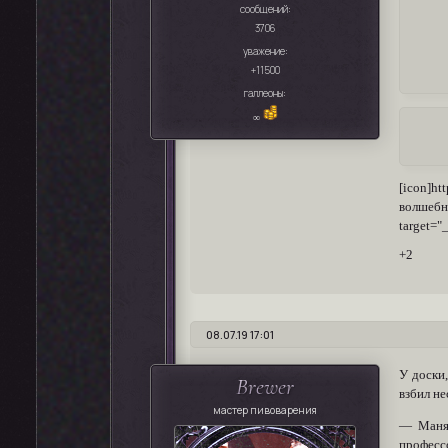
сообщений:
3706
уважение:
+11500
галлеоны:
∞
[icon]ht
волшебн
target="
+2
08.07.19 17:01
У доски
Brewer
взбил не
мастер пивоварения
― Манящ
професс