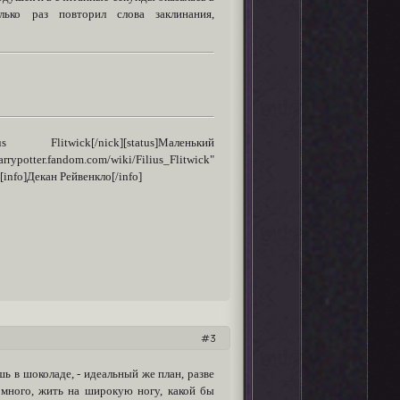
ько раз повторил слова заклинания,
]Filius Flitwick[/nick][status]Маленький
potter.fandom.com/wiki/Filius_Flitwick"
info]Декан Рейвенкло[/info]
3
ь в шоколаде, - идеальный же план, разве
 много, жить на широкую ногу, какой бы