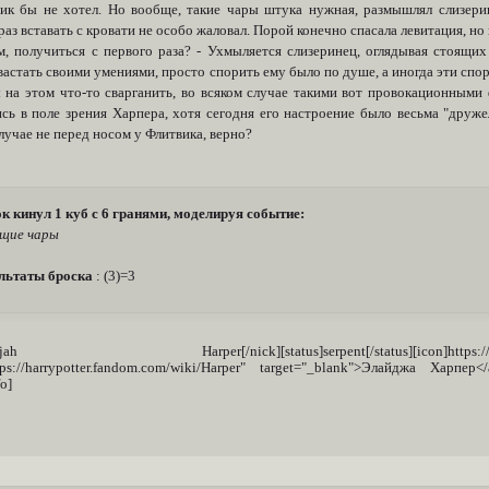
ик бы не хотел. Но вообще, такие чары штука нужная, размышлял слизери
аз вставать с кровати не особо жаловал. Порой конечно спасала левитация, но 
м, получиться с первого раза? - Ухмыляется слизеринец, оглядывая стоящи
вастать своими умениями, просто спорить ему было по душе, а иногда эти сп
 на этом что-то сварганить, во всяком случае такими вот провокационными
ись в поле зрения Харпера, хотя сегодня его настроение было весьма "дру
лучае не перед носом у Флитвика, верно?
к кинул 1 куб с 6 гранями, моделируя событие:
щие чары
льтаты броска
: (3)=3
lijah Harper[/nick][status]serpent[/status][icon]https://i.ibb.c
ttps://harrypotter.fandom.com/wiki/Harper" target="_blank">Элайджа Харпер
fo]