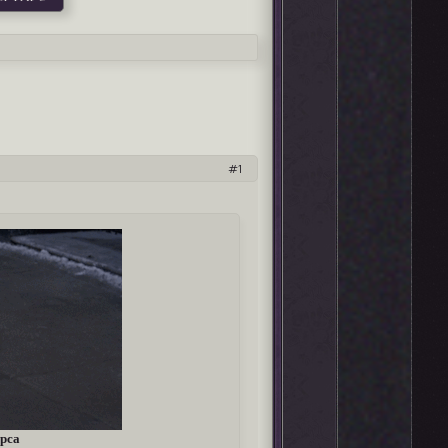
1
урса