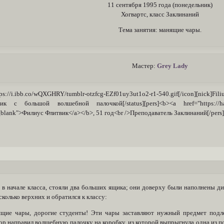
11 сентября 1995 года (понедельник)
Хогвартс, класс Заклинаний
Тема занятия: манящие чары.
Мастер:
Grey Lady
tps://i.ibb.co/wQXGHRY/tumblr-otzfcg-EZf01uy3ut1o2-r1-540.gif[/icon][nick
ик с большой волшебной палочкой[/status][pers]<b><a href="https://harry
_blank">Филиус Флитвик</a></b>, 51 год<br />Преподаватель Заклинаний[/pers][
, в начале класса, стояли два больших ящика; они доверху были наполнены
сколько верхних и обратился к классу:
ие чары, дорогие студенты! Эти чары заставляют нужный предмет подле
ор направил волшебную палочку на коробку, из которой выпрыгнула одна из п