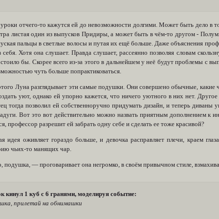
уроки отчего-то кажутся ей до невозможности долгими. Может быть дело в то
тра листая один из выпусков Придиры, а может быть в чём-то другом - Полумн
пуская пальцы в светлые волосы и путая их ещё больше. Даже объяснения про
 себя. Хотя она слушает. Правда слушает, рассеянно позволяя словам скользну
 стоило бы. Скорее всего из-за этого в дальнейшем у неё будут проблемы с вып
зможностью чуть больше попрактиковаться.
этого Луна разглядывает эти самые подушки. Они совершено обычные, какие ч
здать уют, однако ей упорно кажется, что ничего уютного в них нет. Другое
тец тогда позволил ей собственноручно придумать дизайн, и теперь диваны 
радуги. Вот это вот действительно можно назвать приятным дополнением к ин
я, профессор разрешит ей забрать одну себе и сделать ее тоже красивой?
ая идея оживляет гораздо больше, и девочка расправляет плечи, краем глаз
рию чьих-то манящих чар.
 подушка, — проговаривает она негромко, в своём привычном стиле, взмахива
к кинул 1 куб с 6 гранями, моделируя событие:
шка, прилетай на обнимашки