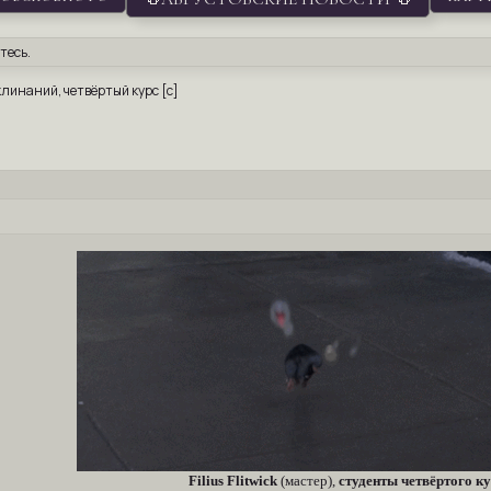
тесь
.
аклинаний, четвёртый курс [с]
Filius Flitwick
(мастер),
студенты четвёртого к