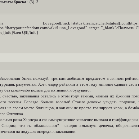
льтаты броска
: (3)=3
una Lovegood[/nick][status]dreamcatcher[/status][icon]https://i.img
tps://harrypotter.fandom.com/wiki/Luna_Lovegood" target="_blank">Полумна 
rs][info]Член ОД[/info]
] Заклинания были, пожалуй, третьим любимым предметом в личном рейти
гурация, разумеется. Хотя лидер рейтинга в этом году начинал сдавать свои
у без какой-либо пользы для их знаний и будущего.
]К счастью, заклинания остались в этом году такими, какими их Джинни помн
ого веселья. Гораздо больше веселья! Стоило девочке увидеть подушки, 
вляя на своем месте близнецов, и как они не просто тренируют чары, а бом
ора Флитвика.
ольная рожа Харпера и его самоуверенное заявление вызвали и гриффиндорки
]- Спорим, что ты облажаешься? - ехидно хмыкнула девочка, оборачиваяс
точиться на подушке впереди и заклинании.