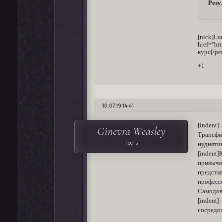
Резу
[nick]L
href="ht
курс[/pe
+1
10.07.19 14:41
[indent
Ginevra Weasley
Трансфи
Гость
нуднятин
[indent
привычн
предста
професс
Самодов
[indent
сосредо