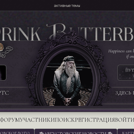
активные темы
Happiness can b
if o
ПУТ
РТС
ЗДЕСЬ
ФОРУМ
УЧАСТНИКИ
ПОИСК
РЕГИСТРАЦИЯ
ВОЙТ
ОВСКОЕ ЛОТО
🍻АВГУСТОВСКИЕ НОВОСТИ 🍻
КАРТ