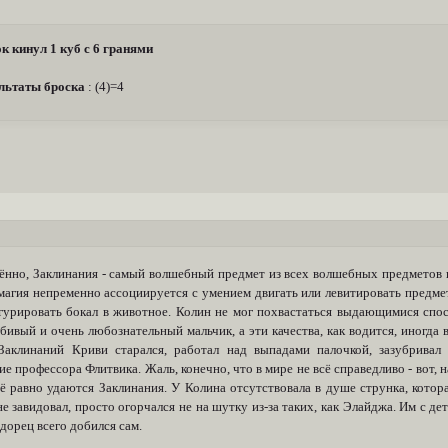
к кинул 1 куб с 6 гранями
льтаты броска
: (4)=4
ённо, Заклинания - самый волшебный предмет из всех волшебных предметов в
магия непременно ассоциируется с умением двигать или левитировать предмет
гурировать бокал в животное. Колин не мог похвастаться выдающимися спо
ивый и очень любознательный мальчик, а эти качества, как водится, иногда 
Заклинаний Криви старался, работал над выпадами палочкой, зазубривал 
е профессора Флитвика. Жаль, конечно, что в мире не всё справедливо - вот,
ё равно удаются Заклинания. У Колина отсутствовала в душе струнка, которая
е завидовал, просто огорчался не на шутку из-за таких, как Элайджа. Им с де
дорец всего добился сам.