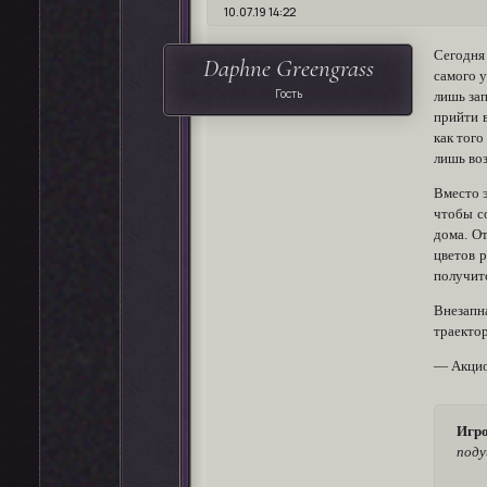
10.07.19 14:22
Сегодня 
Daphne Greengrass
самого у
Гость
лишь за
прийти в
как того
лишь во
Вместо 
чтобы со
дома. О
цветов 
получитс
Внезапн
траекто
— Акцио,
Игро
поду