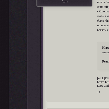
Гость
волшебн
лишний р
- Спори
любил х
было бы
появлял
всяком с
Игро
маня
Резу
[nick]E
href="h
курс[/in
+1