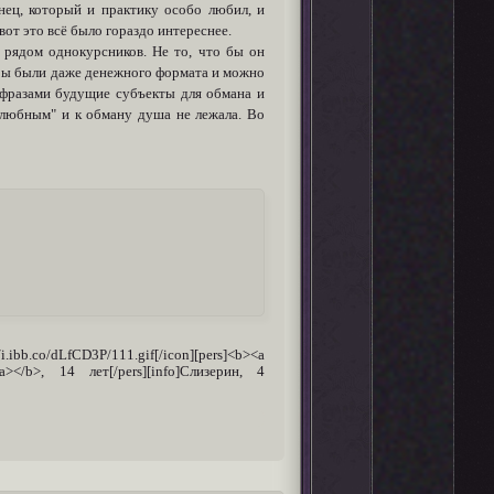
нец, который и практику особо любил, и
вот это всё было гораздо интереснее.
х рядом однокурсников. Не то, что бы он
оры были даже денежного формата и можно
 фразами будущие субъекты для обмана и
желюбным" и к обману душа не лежала. Во
o/dLfCD3P/111.gif[/icon][pers]<b><a
</a></b>, 14 лет[/pers][info]Слизерин, 4