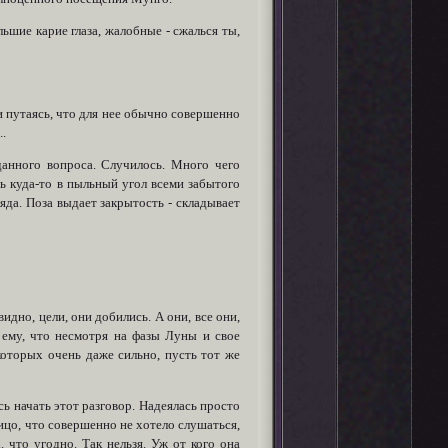
ьшие карие глаза, жалобные - сжалься ты,
 и путаясь, что для нее обычно совершенно
..
данного вопроса. Случилось. Много чего
ть куда-то в пыльный угол всеми забытого
яда. Поза выдает закрытость - складывает
идно, цели, они добились. А они, все они,
ь ему, что несмотря на фазы Луны и свое
которых очень даже сильно, пусть тот же
ь начать этот разговор. Надеялась просто
лицо, что совершенно не хотело слушаться,
 что угодно. Так нельзя. Уж от кого она