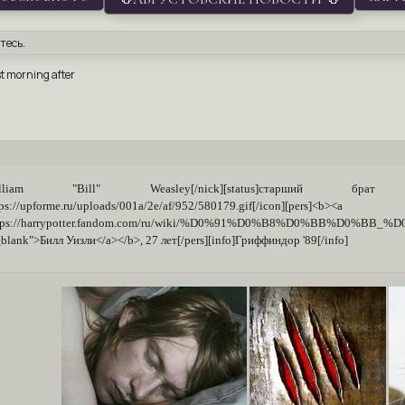
тесь
.
rst morning after
]William "Bill" Weasley[/nick][status]старший б
tps://upforme.ru/uploads/001a/2e/af/952/580179.gif[/icon][pers]<b><a
https://harrypotter.fandom.com/ru/wiki/%D0%91%D0%B8%D0%BB%D0
_blank">Билл Уизли</a></b>, 27 лет[/pers][info]Гриффиндор '89[/info]