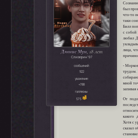
Сознание
был пров
что-то н
таки со
Билл поп
с собой 
любил Д
укладыва
лица, чт
Дэннис Мун
, 18 лет
причино
Слизерин'97
- Морков
сообщений:
трудом. 
922
собираю
уважение:
мной точ
+788
запивая 
галлеоны:
От подо
575
последс
относит
какого 
Хотя с у
сказал о
становил