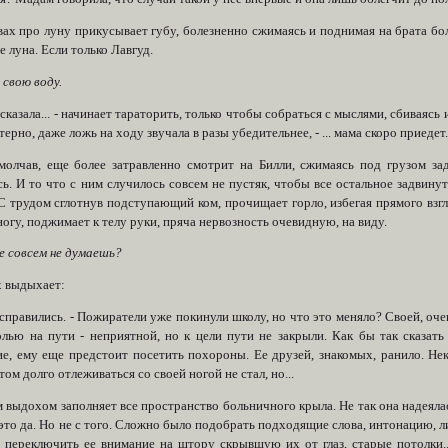
ах про луну прикусывает губу, болезненно сжимаясь и поднимая на брата бол
е луна. Если только Лавгуд.
 свою воду.
сказала... - начинает тараторить, только чтобы собраться с мыслями, сбиваясь
терно, даже ложь на ходу звучала в разы убедительнее, - ... мама скоро приедет.
амолчав, еще более затравленно смотрит на Билли, сжимаясь под грузом за
ь. И то что с ним случилось совсем не пустяк, чтобы все остальное задвину
С трудом сглотнув подступающий ком, прочищает горло, избегая прямого взгл
ногу, поджимает к телу руки, пряча нервозность очевидную, на виду.
е совсем не думаешь?
х выдыхает:
справились. - Пожиратели уже покинули школу, но что это меняло? Своей, очев
олью на пути - неприятной, но к цели пути не закрыли. Как бы так сказат
ие, ему еще предстоит посетить похороны. Ее друзей, знакомых, ранило. Не
ом долго отлеживаться со своей ногой не стал, но...
выдохом заполняет все пространство больничного крыла. Не так она надеялас
 это да. Но не с того. Сложно было подобрать подходящие слова, интонацию, 
ь переключить ее внимание на штору скрывшую их от глаз, старые потолки...