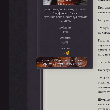
При слов
Джиневра Уизли
, 16 лет
какая ещ
Гриффиндор, 6 курс
Охотница в сборной факультета по
Пей уже
квиддичу
сообщений:
- Мадам 
1368
не харак
уважение:
Резко з
+2419
случилос
галлеоны:
архива. 
1183
ногу на 
WE'RE
GONNA HURT IN THE MORNIN'
Ты о себ
but there's no turnin' back now
Но вслу
- Мы не 
стали м
состоян
Лонгботт
Шумным 
начать -
стараяс