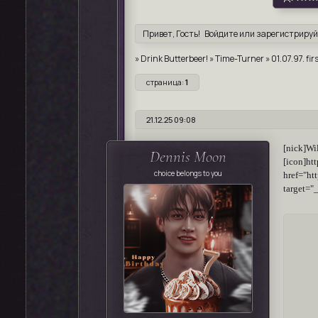
Привет, Гость!
Войдите
или
зарегистрируй
»
Drink Butterbeer!
»
Time-Turner
»
01.07.97. fi
страница:
1
21.12.25 09:08
[nick
Dennis Moon
[icon]ht
choice belongs to you
href="
target="