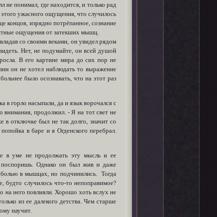
 не понимал, где находится, и только рад
и этого ужасного ощущения, что случилось
нце концов, изрядно потрёпанное, сознание
риятные ощущения от затекших мышц.
овладав со своими веками, он увидел рядом
видеть. Нет, не подумайте, он всей душой
росла. В его картине мира до сих пор не
жизни он не хотел наблюдать то выражение
 больнее было осознавать, что на этот раз
ка в горло насыпали, да и язык ворочался с
 внимания, продолжил. - Я на тот свет не
е в отключке был не так долго, значит со
 попойка в баре и я Огденского перебрал.
же в уме не продолжать эту мысль и ее
е поспоришь. Однако он был жив и даже
с болью в мышцах, но подчинились. Тогда
е, будто случилось что-то непоправимое?
то на него повлияли. Хорошо хоть вслух не
только из ее далекого детства. Чем старше
ому научит.