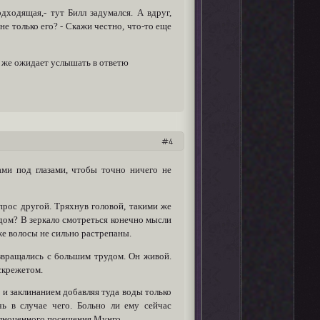
дходящая,- тут Билл задумался. А вдруг,
не только его? - Скажи честно, что-то еще
то же ожидает услышать в ответю
4
ми под глазами, чтобы точно ничего не
опрос другой. Тряхнув головой, такими же
идом? В зеркало смотреться конечно мысли
аже волосы не сильно растрепаны.
озвращались с большим трудом. Он живой.
 скрежетом.
и заклинанием добавляя туда воды только
ь в случае чего. Больно ли ему сейчас
полноценного посещения Мунго.