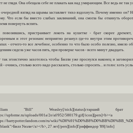
т не глядя. Она обещала себе не плакать как над умирающим. Все ведь не так уж
 очередной взгляд на шрамы заставляет тихо вздохнуть. Почему именно он? Н
ому. Что если бы вместо слабых заклинаний, она смогла бы откинуть оборо
ремя повернуть вспять.
 повозившись, пристраивает локоть на кушетке - брат скорее дремлет
оренным и этот резонанс неприятно резанул где-то внутри этим противореч
апах - отчего-то все лечебное, особенно то что было особо полезно, имело 
ниям сидела уже часов пять, при проверке часов - всего минут двадцать.
 так эгоистично захотелось чтобы Билли уже проснулся наконец и заговорил с
 - очнись, столько всего надо рассказать, столько спросить... и голос хоть ус
]William "Bill" Weasley[/nick][status]старший б
tps://upforme.ru/uploads/001a/2e/af/952/580179.gif[/icon][pers]<b><a
https://harrypotter.fandom.com/ru/wiki/%D0%91%D0%B8%D0%BB%D0
_blank">Билл Уизли</a></b>, 27 лет[/pers][info]Гриффиндор '89[/info]