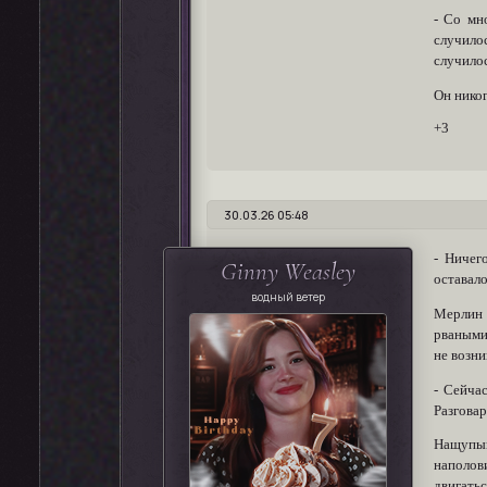
- Со мн
случилос
случило
Он никог
+3
30.03.26 05:48
- Ничег
Ginny Weasley
оставало
водный ветер
Мерлин 
рваными 
не возни
- Сейча
Разговар
Нащупыв
наполов
двигатьс