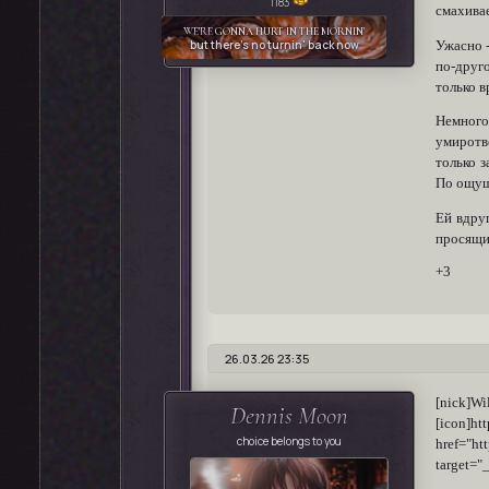
1183
смахивае
WE'RE
GONNA HURT IN THE MORNIN'
but there's no turnin' back now
Ужасно -
по-друг
только в
Немного
умиротв
только з
По ощуще
Ей вдруг
просящий
+3
26.03.26 23:35
[nick
Dennis Moon
[icon]ht
choice belongs to you
href="
target="