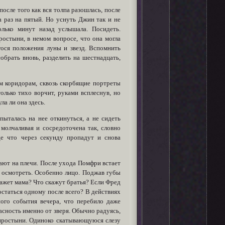
осле того как вся толпа разошлась, после
а раз на пятый. Но уснуть Джин так и не
лько минут назад услышала. Посидеть.
ростыни, в немом вопросе, что она могла
гося положения луны и звезд. Вспомнить
обрать вновь, разделить на шестнадцать,
ым коридорам, сквозь скорбящие портреты
лько тихо ворчит, руками всплеснув, но
ла ли она здесь.
пыталась на нее откинуться, а не сидеть
молчаливая и сосредоточена так, словно
де что через секунду пропадут и снова
дают на плечи. После ухода Помфри встает
а осмотреть. Особенно лицо. Поджав губы
скажет мама? Что скажут братья? Если Фред
остаться одному после всего? В действиях
вного события вечера, что перебило даже
пасность именно от зверя. Обычно радуясь,
й простыни. Одиноко скатывающуюся слезу