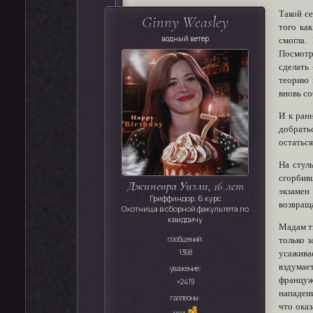
Такой се
Ginny Weasley
того ка
водный ветер
смогла.
Посмотр
сделать
теорию 
вновь со
И к ран
добрать
остаться
На стул
сгорбив
Джиневра Уизли
, 16 лет
экзамен
Гриффиндор, 6 курс
возвращ
Охотница в сборной факультета по
квиддичу
Мадам ти
сообщений:
только 
1368
усаживае
вздумает
уважение:
француж
+2419
нападени
галлеоны:
что ока