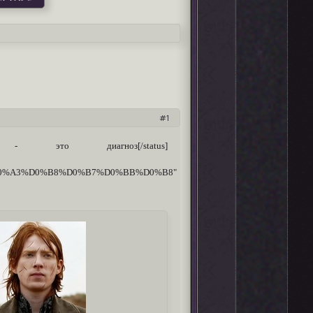
1
рат - это диагноз[/status]
%BB_%D0%A3%D0%B8%D0%B7%D0%BB%D0%B8"