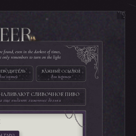
e found, even in the darkest of times,
ne only remembers to turn on the light
ЕВОДИТЕЛЬ
ВАЖНЫЕ ССЫЛКИ
для гостей
для игроков
 НАЛИВАЮТ СЛИВОЧНОЕ ПИВО
а еще выдают лимонные дольки
И
Ы ТАРО