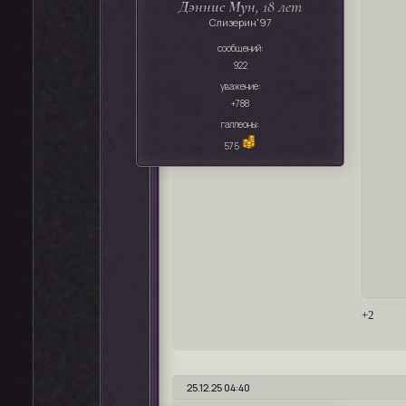
Дэннис Мун
, 18 лет
Слизерин'97
сообщений:
922
уважение:
+788
галлеоны:
575
+2
25.12.25 04:40