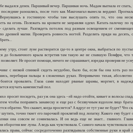
бе выдался денек. Паршивый вечер. Паршивая ночь. Мадам выгнала ее спать, п
к последние разошлись, после того как Макгонагал вынесла вердикт. Прогнал
 Вернувшись в гостинную чтобы там выслушать опять то, что она неско
еть на огонь. Полежать на кровати не заправляя одеял. Катать палочку по п
 - сделать лучше. Разглядеть потолок под разным освещением от сменяюще
по древней магии. Проверить ровность ногтей. Разделить пряди на десять, с
брать...
нему утру, стоит луне растворится где-то в центре окна, выбраться по пуст
ся до больничного крыла встретив там такую же не спавшую Помфри, что то
 позволяет. Не просит помощи, ничего не спрашивает, изредка проверяя не усну
ьчике с низкой спинкой сидеть неудобно, было бы, если бы она хоть раз по
шись, перебирая пальцы в сложенных руках. Непривычно тихая, абсолютно 
 боится провалить. Глаза сами находят рваные шрамы, моргнет, в надеж
ается изучать каменистый пол.
хо просит посидеть, раз уж она здесь - ей надо отойти, кивает и волосы спа
затем чтобы поправить занавеску и еще раз с беззвучным вздохом лицо брат
тся обратно. Что скажет, когда проснется? А вдруг ее тут уже не будет? Что 
 шутить, точно ткнет его парочкой проклятий под лопатку. Какого ему будет 
енки она совсем не сомневалась. И он ведь еще не знает... главного. Гла
я оборотня вне луны. А ведь как чувствовала. С самого начала чувствовала о
залась права, сейчас сосредоточенно разглядывала собственные руки и кра