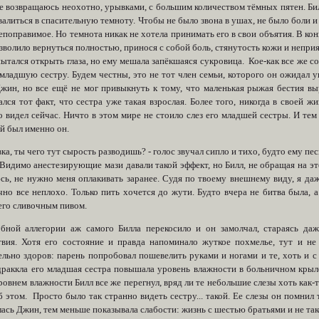
 возвращаюсь неохотно, урывками, с большим количеством тёмных пятен. Билл
алиться в спасительную темноту. Чтобы не было звона в ушах, не было боли 
епоправимое. Но темнота никак не хотела принимать его в свои объятия. В ко
изволило вернуться полностью, принося с собой боль, стянутость кожи и неп
ытался открыть глаза, но ему мешала запёкшаяся сукровица. Кое-как все же с
младшую сестру. Будем честны, это не тот член семьи, которого он ожидал у
жин, но все ещё не мог привыкнуть к тому, что маленькая рыжая бестия вы
лся тот факт, что сестра уже такая взрослая. Более того, никогда в своей 
о видел сейчас. Ничто в этом мире не стоило слез его младшей сестры. И тем
й был именно он.
ка, ты чего тут сырость разводишь? - голос звучал сипло и тихо, будто ему пес
Видимо анестезирующие мази давали такой эффект, но Билл, не обращая на это
сь, не нужно меня оплакивать заранее. Судя по твоему внешнему виду, я даж
но все неплохо. Только пить хочется до жути. Будто вчера не битва была, а
его сливочным пивом.
бной аллегории аж самого Билла перекосило и он замолчал, стараясь да
твия. Хотя его состояние и правда напоминало жуткое похмелье, тут и н
ельно здоров: парень попробовал пошевелить руками и ногами и те, хоть и 
драккла его младшая сестра повышала уровень влажности в больничном крыл
ровнем влажности Билл все же перегнул, вряд ли те небольшие слезы хоть как-
б этом. Просто было так странно видеть сестру... такой. Ее слезы он помнил 
ась Джин, тем меньше показывала слабости: жизнь с шестью братьями и не так