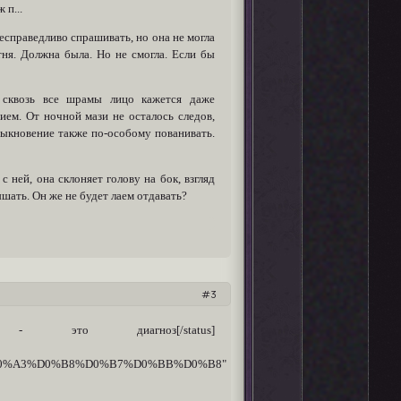
 п...
есправедливо спрашивать, но она не могла
тня. Должна была. Но не смогла. Если бы
, сквозь все шрамы лицо кажется даже
ием. От ночной мази не осталось следов,
обыкновение также по-особому пованивать.
 ней, она склоняет голову на бок, взгляд
лышать. Он же не будет лаем отдавать?
3
рат - это диагноз[/status]
%BB_%D0%A3%D0%B8%D0%B7%D0%BB%D0%B8"