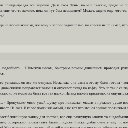
ой правда-правда все хорошо. Да и фаза Луны, на мое счастье, вроде не по
ь еще что-то важное, пока он тут был невменяем? Может, задело еще кого-то, 
сь?
да не любил экивоки, поэтому и запрос задал прямо, но совсем не понимал, ч
о подобного. - Шмыгнув носом, быстрым резким движением проводит рука
сь.
ее услышал, он все же очнулся. Насколько она сама к этому была готова - в
движениями поправляет волосы и опускает взгляд на кофту. Что не так с ее в
кало, но не могло же быть все так плохо. На вид вполне прилично, на ощупь д
с... - Пропускает мимо ушей шутку про похмелье, мысли в прежнее русло в
ивает. Не лает. И голос почти знакомый, а не тот что звенел в ушах противным
ает ближайшую чашку для настоев, все еще пахнущую какими-то снадобьями 
ину, осторожно протягивает Билли, подсев ближе, дабы суметь ему помоч
я? Мадам говорила, что случай такой у нее впервые и она лишь облегчит до 