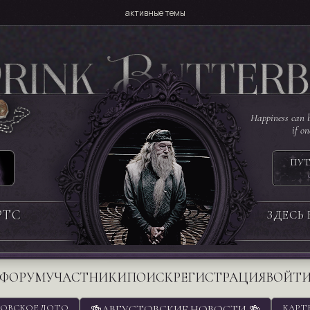
активные темы
Happiness can b
if o
ПУТ
РТС
ЗДЕСЬ
ФОРУМ
УЧАСТНИКИ
ПОИСК
РЕГИСТРАЦИЯ
ВОЙТ
ОВСКОЕ ЛОТО
🍻АВГУСТОВСКИЕ НОВОСТИ 🍻
КАРТ