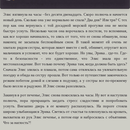
Элис взглянула на часы - без десяти двенадцать. Скоро полночь и начнется
новый день. Сколько она уже нормально не спала? Два дня? Или три? С тех
пор как она вернулась с той досадной морской прогулки она не могла
быстро уснуть. Несколько часов она ворочалась в постели, то вспоминая,
как все хорошо начиналось, то злясь от того, что ее снова обманули, пока
наконец не засыпала беспокойным сном. В такой момент ей очень не
хватало рядом сестры, которая ляжет вместе с ней, обнимет, отругает всех
мальчишек и успокоит, что все будет хорошо. Но увы, Эрика... где-то. Где-
то в безопасности - это единственное, что Элис знала про ее
местонахождение. Вот только почему Эрика там, когда должна быть здесь?
Сначала Элис злилась и плакала, потом сама отвлеклась на увлекательную
поездку и обида на сестру прошла. Вот только ее путешествие закончилось
резким побегом домой и слезами в подушку, а у сестры все по-прежнему
было весело и радужно. И Элис снова разозлилась.
Закинув в рот печенье, Элис снова покосилась на часы. Ну вот и наступила
полночь, пора прекращать заедать стресс сладостями и попробовать
уснуть. Внезапно дверь в ее комнату распахнулась. На пороге стояла
широко улыбающаяся Эрика. Светясь от счастья та плюхнулась на кровать,
выхватила из рук Элис печенье, а потом еще и набросилась с объятиями.
Что за наглость?!