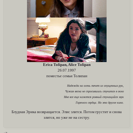
Erica Tolipan, Alice Tolipan
26.07.1997
поместье семьи Толипан
Надежда на осень течет из опущенных рук,
Чужая весна не спросившись стучится в окно
Мне все еще кажется ровный стучащийся звук
Горячего сердца. Но это другое кино.
Блудная Эрика возвращается. Элис злится. Потом грустит и снова
злится, но уже не на сестру.