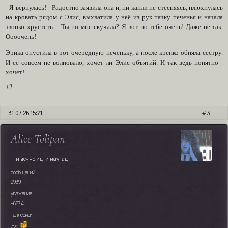
- Я вернулась! - Радостно заявила она и, ни капли не стесняясь, плюхнулась
на кровать рядом с Элис, выхватила у неё из рук пачку печенья и начала
звонко хрустеть. - Ты по мне скучала? Я вот по тебе очень! Даже не так.
Оооочень!
Эрика опустила в рот очередную печеньку, а после крепко обняла сестру.
И её совсем не волновало, хочет ли Элис объятий. И так ведь понятно -
хочет!
+2
31.07.26 15:21
3
Alice Tolipan
и вечно идти наугад
сообщений:
2939
уважение:
+6874
галлеоны:
722