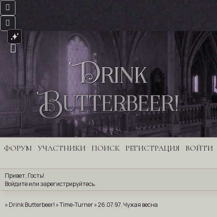
Drink
Butterbeer!
ФОРУМ
УЧАСТНИКИ
ПОИСК
РЕГИСТРАЦИЯ
ВОЙТИ
Привет, Гость!
Войдите
 или 
зарегистрируйтесь
.
»
Drink Butterbeer!
»
Time-Turner
»
26.07.97. Чужая весна