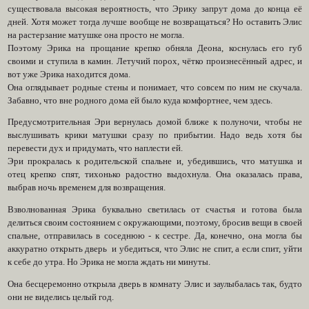
существовала высокая вероятность, что Эрику запрут дома до конца её
дней. Хотя может тогда лучше вообще не возвращаться? Но оставить Элис
на растерзание матушке она просто не могла.
Поэтому Эрика на прощание крепко обняла Деона, коснулась его губ
своими и ступила в камин. Летучий порох, чётко произнесённый адрес, и
вот уже Эрика находится дома.
Она оглядывает родные стены и понимает, что совсем по ним не скучала.
Забавно, что вне родного дома ей было куда комфортнее, чем здесь.
Предусмотрительная Эри вернулась домой ближе к полуночи, чтобы не
выслушивать крики матушки сразу по прибытии. Надо ведь хотя бы
перевести дух и придумать, что наплести ей.
Эри прокралась к родительской спальне и, убедившись, что матушка и
отец крепко спят, тихонько радостно выдохнула. Она оказалась права,
выбрав ночь временем для возвращения.
Взволнованная Эрика буквально светилась от счастья и готова была
делиться своим состоянием с окружающими, поэтому, бросив вещи в своей
спальне, отправилась в соседнюю - к сестре. Да, конечно, она могла бы
аккуратно открыть дверь и убедиться, что Элис не спит, а если спит, уйти
к себе до утра. Но Эрика не могла ждать ни минуты.
Она бесцеремонно открыла дверь в комнату Элис и заулыбалась так, будто
они не виделись целый год.