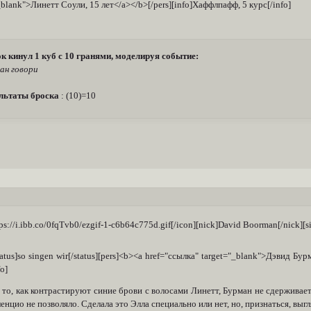
_blank">Линетт Соули, 15 лет</a></b>[/pers][info]Хаффлпафф, 5 курс[/info]
к кинул 1 куб с 10 гранями, моделируя событие:
ан говори
льтаты броска
: (10)=10
tps://i.ibb.co/0fqTvb0/ezgif-1-c6b64c775d.gif[/icon][nick]David Boorman[/nick][s
status]so singen wir[/status][pers]<b><a href="ссылка" target="_blank">Дэвид Бур
fo]
 то, как контрастируют синие брови с волосами Линетт, Бурман не сдерживает
енцио не позволяло. Сделала это Элла специально или нет, но, признаться, выг