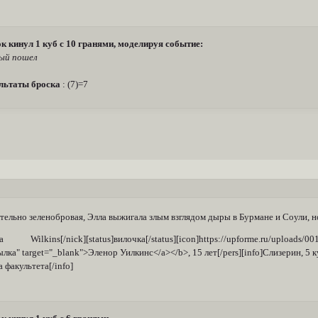
к кинул 1 куб с 10 гранями, моделируя событие:
ый пошел
льтаты броска
: (7)=7
ельно зеленобровая, Элла выжигала злым взглядом дыры в Бурмане и Соули, но
la Wilkins[/nick][status]вилочка[/status][icon]https://upforme.ru/uploads/00
ылка" target="_blank">Эленор Уилкинс</a></b>, 15 лет[/pers][info]Слизерин, 5 
 факультета[/info]