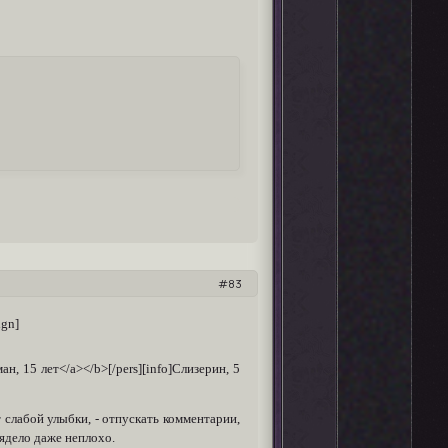
83
ign]
ман, 15 лет</a></b>[/pers][info]Слизерин, 5
 слабой улыбки, - отпускать комментарии,
лядело даже неплохо.