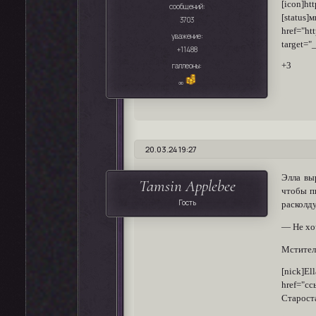
[icon]
сообщений:
[status]
3703
href="
уважение:
target="
+11488
галлеоны:
+3
∞
20.03.24 19:27
Элла вы
Tamsin Applebee
чтобы п
Гость
расколду
— Не хоч
Мстител
[nick]El
href="сс
Староста