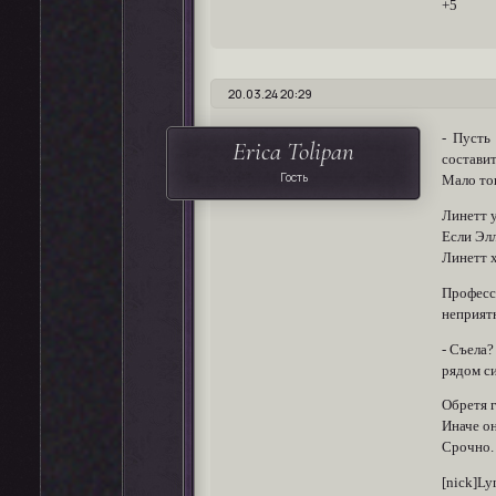
+5
20.03.24 20:29
- Пусть
Erica Tolipan
составит
Гость
Мало тог
Линетт у
Если Элл
Линетт х
Професс
неприят
- Съела?
рядом си
Обретя г
Иначе о
Срочно.
[nick]L