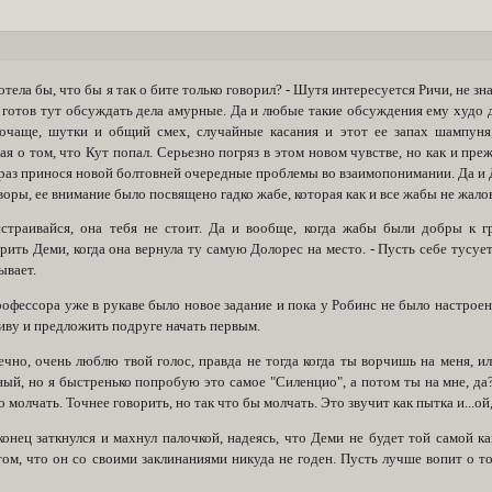
отела бы, что бы я так о бите только говорил? - Шутя интересуется Ричи, не зна
е готов тут обсуждать дела амурные. Да и любые такие обсуждения ему худо 
очаще, шутки и общий смех, случайные касания и этот ее запах шампуня
я о том, что Кут попал. Серьезно погряз в этом новом чувстве, но как и пре
раз принося новой болтовней очередные проблемы во взаимопонимании. Да и Д
воры, ее внимание было посвящено гадко жабе, которая как и все жабы не жало
сстраивайся, она тебя не стоит. Да и вообще, когда жабы были добры к 
ить Деми, когда она вернула ту самую Долорес на место. - Пусть себе тусуе
ывает.
рофессора уже в рукаве было новое задание и пока у Робинс не было настрое
иву и предложить подруге начать первым.
ечно, очень люблю твой голос, правда не тогда когда ты ворчишь на меня, ил
ый, но я быстренько попробую это самое "Силенцио", а потом ты на мне, да? 
о молчать. Точнее говорить, но так что бы молчать. Это звучит как пытка и...ой
онец заткнулся и махнул палочкой, надеясь, что Деми не будет той самой ка
том, что он со своими заклинаниями никуда не годен. Пусть лучше вопит о то