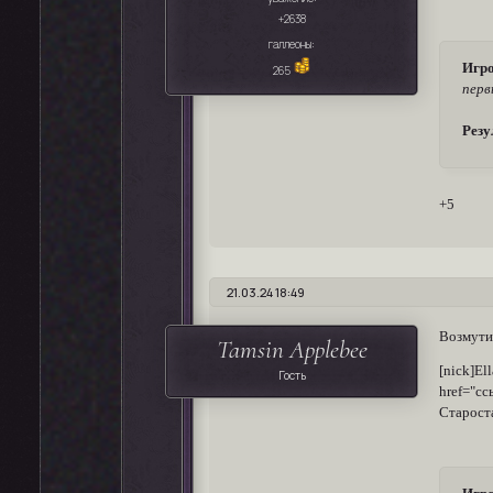
+2638
галлеоны:
Игро
265
перв
Резу
+5
21.03.24 18:49
Возмутит
Tamsin Applebee
[nick]El
Гость
href="сс
Староста