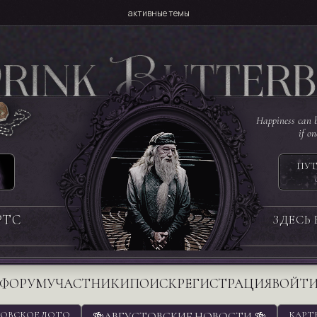
активные темы
Happiness can b
if o
ПУТ
РТС
ЗДЕСЬ
ФОРУМ
УЧАСТНИКИ
ПОИСК
РЕГИСТРАЦИЯ
ВОЙТ
ОВСКОЕ ЛОТО
🍻АВГУСТОВСКИЕ НОВОСТИ 🍻
КАРТ