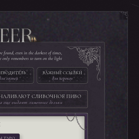
e found, even in the darkest of times,
ne only remembers to turn on the light
ЕВОДИТЕЛЬ
ВАЖНЫЕ ССЫЛКИ
для гостей
для игроков
 НАЛИВАЮТ СЛИВОЧНОЕ ПИВО
а еще выдают лимонные дольки
И
Ы ТАРО