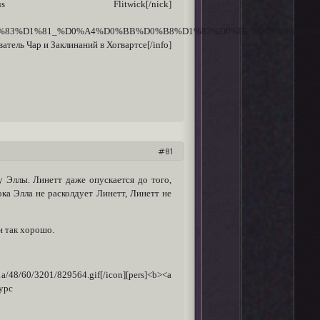
/icon][nick]Filius Flitwick[/nick]
D0%B8%D1%83%D1%81_%D0%A4%D0%BB%D0%B8%D1%82%D0%B2%D0%B8%D0%
ватель Чар и Заклинаний в Хогвартсе[/info]
81
у Эллы. Линетт даже опускается до того,
ка Элла не расколдует Линетт, Линетт не
и так хорошо.
1a/48/60/3201/829564.gif[/icon][pers]<b><a
курс