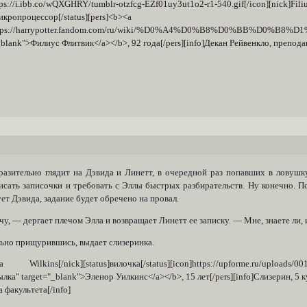
https://i.ibb.co/wQXGHRY/tumblr-otzfcg-EZf01uy3ut1o2-r1-540.gif[
микропроцессор[/status][pers]<b><a
https://harrypotter.fandom.com/ru/wiki/%D0%A4%D0%B8%D0%BB%
_blank">Филиус Флитвик</a></b>, 92 года[/pers][info]Декан Рейвенкло, препода
разительно глядит на Дэвида и Линетт, в очередной раз попавших в ловушк
исать записочки и требовать с Эллы быстрых разбирательств. Ну конечно. По
ет Дэвида, задание будет обречено на провал.
у, — дергает плечом Элла и возвращает Линетт ее записку. — Мне, знаете ли, 
ьно прищурившись, выдает слизеринка.
la Wilkins[/nick][status]вилочка[/status][icon]https://upforme.ru/uploads/00
ылка" target="_blank">Эленор Уилкинс</a></b>, 15 лет[/pers][info]Слизерин, 5 
 факультета[/info]