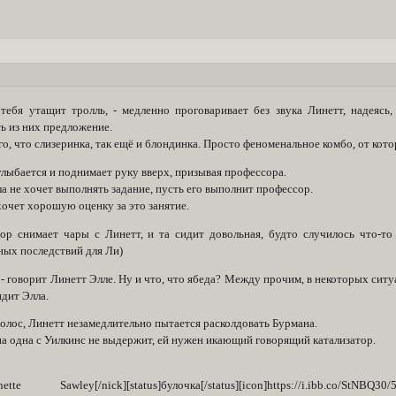
 тебя утащит тролль, - медленно проговаривает без звука Линетт, надеясь
ь из них предложение.
о, что слизеринка, так ещё и блондинка. Просто феноменальное комбо, от кото
лыбается и поднимает руку вверх, призывая профессора.
а не хочет выполнять задание, пусть его выполнит профессор.
очет хорошую оценку за это занятие.
ор снимает чары с Линетт, и та сидит довольная, будто случилось что-то 
ных последствий для Ли)
 - говорит Линетт Элле. Ну и что, что ябеда? Между прочим, в некоторых сит
дит Элла.
олос, Линетт незамедлительно пытается расколдовать Бурмана.
на одна с Уилкинс не выдержит, ей нужен икающий говорящий катализатор.
ynette Sawley[/nick][status]булочка[/status][icon]https://i.ibb.co/StNBQ3