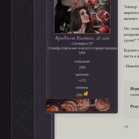
Эленор 
миритьс
вызовет
Он снов
раздраж
Бриджет Бхатия
, 18 лет
урока? "
Слизерин'97
Стажёр отдела магического правопорядка
Бурман н
ММ
пасть к 
сообщений:
- Наконе
2369
уважение:
+4112
галлеоны:
Игро
силе
2306
will you rock my world?
Резу
+5