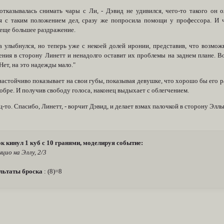
отказывалась снимать чары с Ли, - Дэвид не удивился, чего-то такого он 
я с таким положением дел, сразу же попросила помощи у профессора. И ч
 еще большее раздражение.
а улыбнулся, но теперь уже с некоей долей иронии, представив, что возмож
ения в сторону Линетт и ненадолго оставит их проблемы на заднем плане. 
Нет, на это надежды мало."
астойчиво показывает на свои губы, показывая девушке, что хорошо бы его ра
кобре. И получив свободу голоса, наконец выдыхает с облегчением.
ц-то. Спасибо, Линетт, - ворчит Дэвид, и делает взмах палочкой в сторону Эллы
к кинул 1 куб с 10 гранями, моделируя событие:
нцио на Эллу, 2/3
льтаты броска
: (8)=8