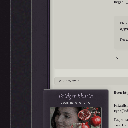
target="
Игро
Бурм
Резу
+5
20.03.24 22:19
[icon]ht
Bridget Bhatia
левая палочка твикс
[/sign][
курс[/in
Глядя на
увы, Сил