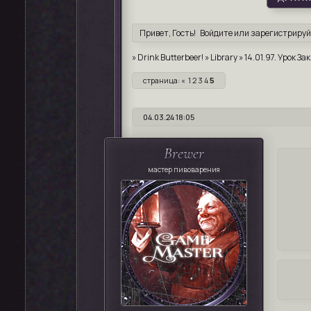
Привет, Гость!
Войдите
или
зарегистрируй
»
Drink Butterbeer!
»
Library
»
14.01.97. Урок З
страница:
«
1
2
3
4
5
04.03.24 18:05
Brewer
мастер пивоварения