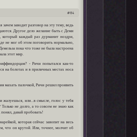
84
я зачем заводит разговор на эту тему, ведь
даются. Другое дело желание быть с Деми
, который каждый раз дурманит ноздри,
жде не мог об этом поговорить нормально,
емельза пока что тоже не была настроена
вала этот мир.
гриффиндорцам? - Ричи попытался как-то
тся на болотах и в приличных местах носа
ния махать палочкой, Ричи решил проявить
и жалуешься, или...в смысле, голос у тебя
Только не долго, а то совсем не знаю как
, понял, давай пробовать!
нарейкой, которая сейчас завопит на весь
м, что он крутой. Или, точнее, молчит об