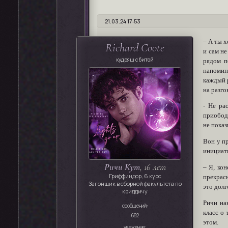
21.03.24 17:53
– А ты х
Richard Coote
и сам н
кудряш с битой
рядом п
напомина
каждый 
на разго
- Не ра
приободр
не показ
Вон у п
инициат
Ричи Кут
, 16 лет
– Я, кон
Гриффиндор, 6 курс
прекрасн
Загонщик в сборной факультета по
это долг
квиддичу
Ричи нак
сообщений:
класс о 
682
этом.
уважение: