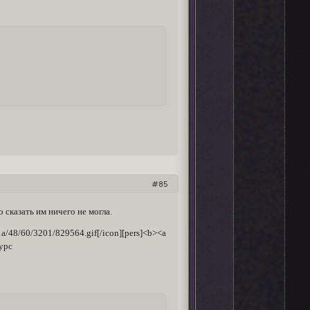
85
 сказать им ничего не могла.
1a/48/60/3201/829564.gif[/icon][pers]<b><a
курс