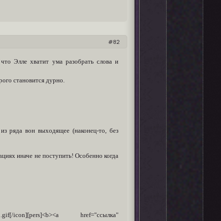
82
, что Элле хватит ума разобрать слова и
рого становится дурно.
из ряда вон выходящее (наконец-то, без
уациях иначе не поступить! Особенно когда
0/5.gif[/icon][pers]<b><a href="ссылка"