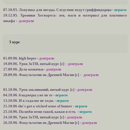
07.10.95. Ловушка для звезды. Следствие ведут гриффиндорцы
-
играем
19.12.95. Хроники Хогвартса: лев, маги и материал для платяного
шкафа
-
доиграли
5 курс
01.09.96. high hopes
-
доиграли
19.09.96. Урок ЗоТИ, пятый курс [c]
-
доиграли
27.09.96. Дела кошачьи
-
доиграли
28.09.96. Факультатив по Древней Магии [с]
-
доиграли
01.10.96. Урок заклинаний, пятый курс [c]
-
доиграли
04.10.96. бладжеры уже не те
-
играем
13.10.96. И к гадалке не ходи.
-
играем
21.10.96 she's got a wicked sense of humor
-
играем
25.10.96. Полюби меня такой, какая я есть
-
играем
24.10.96. Урок ЗоТИ, пятый курс [c]
-
доиграли
26.10.96. Факультатив по Древней Магии [с]
-
доиграли