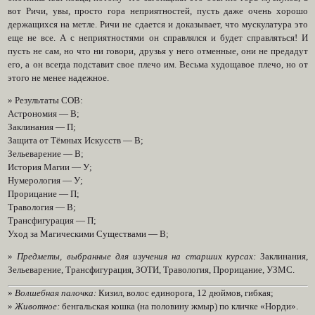
вот Ричи, увы, просто гора неприятностей, пусть даже очень хорошо
держащихся на метле. Ричи не сдается и доказывает, что мускулатура это
еще не все. А с неприятностями он справлялся и будет справляться! И
пусть не сам, но что ни говори, друзья у него отменные, они не предадут
его, а он всегда подставит свое плечо им. Весьма худощавое плечо, но от
этого не менее надежное.
» Результаты СОВ:
Астрономия — В;
Заклинания — П;
Защита от Тёмных Искусств — В;
Зельеварение — В;
История Магии — У;
Нумерология — У;
Прорицание — П;
Травология — В;
Трансфигурация — П;
Уход за Магическими Существами — В;
»
Предметы, выбранные для изучения на старших курсах:
Заклинания,
Зельеварение, Трансфигурация, ЗОТИ, Травология, Прорицание, УЗМС.
»
Волшебная палочка:
Кизил, волос единорога, 12 дюймов, гибкая;
»
Животное:
бенгальская кошка (на половину жмыр) по кличке «Норди».