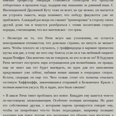
Именно профессор Амбридж становится спонсором его пропуска
отборочных в прошлом году, подарив ему наказание за длинный язык. С
Инспекционной Дружиной Куту тоже не везет, но где можно, он пытается
им устроить пакость, когда понимает, что победу факультета уже не
приблизить. А каждый раз когда он слышит "грязнокровка" в сторону своих
друзей, руки так и чешутся разобраться с этими носителями старого
порядка, считающими, что все маггловское - это грязь.
» Несмотря на то, что Ричи везуч как утопленник, он остается
неисправимым оптимистом, что довольно странно, но ничуть не мешает
жить. Чтобы плохого не случалось, у гриффиндорца в кармане припасена
шутка или две, к тому же чего ему боятся, если он и так любимый пациент
мадам Помфри. Она конечно так не говорила, но кто если не он? В будущем
Ричи мечтает построить парк аттракционов для волшебников, он правда,
еще не знает как тот будет выглядеть, но идеи для его наполнения
придумывает уже сейчас, набивая новые шишки в очередных спорах.
Кстати, спорщик он еще тот. Чего только стоит его попытка отыскать
гостиную Хаффлпаффа, закончившаяся отправкой в Больничное Крыло с
полным животом уксуса. Ну и ладно, зато было смешно!
» В школе Ричи тянет пробовать все новое. Квиддич ему кажется чем-то
по-настоящему захватывающим. Особенно позиция загонщика. Но даже
его собственные друзья, с которыми парень тренируется говорят ему,
чтобы он попробовал что-то более подходящее, например позицию
охотника или ловца, потому что загонщики это обычно гора мускулов, а