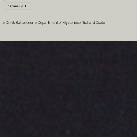
страница:
1
»
Drink Butterbeer!
»
Department of Mysteries
»
Richard Coote
рейтинг форумов
|
создать форум бесплатно