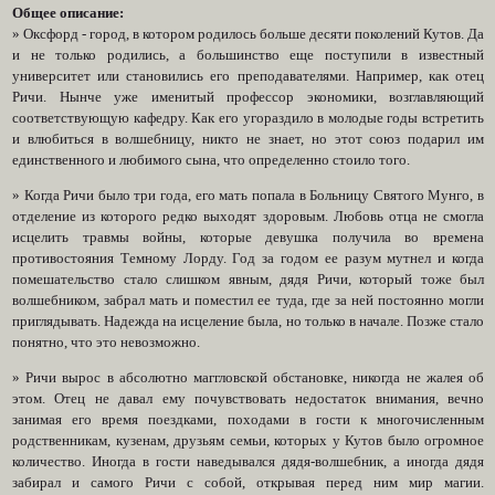
Общее описание:
» Оксфорд - город, в котором родилось больше десяти поколений Кутов. Да
и не только родились, а большинство еще поступили в известный
университет или становились его преподавателями. Например, как отец
Ричи. Нынче уже именитый профессор экономики, возглавляющий
соответствующую кафедру. Как его угораздило в молодые годы встретить
и влюбиться в волшебницу, никто не знает, но этот союз подарил им
единственного и любимого сына, что определенно стоило того.
» Когда Ричи было три года, его мать попала в Больницу Святого Мунго, в
отделение из которого редко выходят здоровым. Любовь отца не смогла
исцелить травмы войны, которые девушка получила во времена
противостояния Темному Лорду. Год за годом ее разум мутнел и когда
помешательство стало слишком явным, дядя Ричи, который тоже был
волшебником, забрал мать и поместил ее туда, где за ней постоянно могли
приглядывать. Надежда на исцеление была, но только в начале. Позже стало
понятно, что это невозможно.
» Ричи вырос в абсолютно маггловской обстановке, никогда не жалея об
этом. Отец не давал ему почувствовать недостаток внимания, вечно
занимая его время поездками, походами в гости к многочисленным
родственникам, кузенам, друзьям семьи, которых у Кутов было огромное
количество. Иногда в гости наведывался дядя-волшебник, а иногда дядя
забирал и самого Ричи с собой, открывая перед ним мир магии.