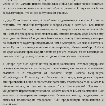
менее, с ней мальчик нашел общий язык и был рад, когда через несколько
лет в их семье появился еще один ребенок, девочка. Отец казался более
веселым теперь, что ж, все заслуживают счастья.
» Дядя Ричи помог юному волшебнику подготовиться к школе. Стоит ли
говорить, что мальчик потерялся и забрел сразу в Лютный? Его нашли
относительно быстро, припомнив, что его второе имя - неприятность. Да
он и сам это прекрасно знал, может быть, именно поэтому дядя сделал ему
еще один необычный подарок - бенгальскую кошку (полу-жмыр), которая
по словам того будет приглядывать за ним в Ховгартсе. Сколько бы котов не
видел Кут, но те никогда за ним не присматривали, обычно наоборот! И все
же дядя оказался брав. Норди потом не раз его спасала, то ли возвещая об
опасности его друзьям, то ли приходя на помощь самостоятельно.
» Ричард Кут был одним из тех редких мальчишек, который умудрился
свалиться из лодки в воду перед распределением, а затем на распределении
свалился и с табуретки от радости, когда Шляпа выкрикнула
«Гриффиндор». Гриффиндорец был настолько везуч, что даже в первые
дни прибывания в школе попытался погладить профессора МакГонагалл в
обличье кошки, но та не захотела быть приласканной. Травма от
увиденного перевоплощения затем надолго въелась в мозг мальчишки и он
еще долго с подозрением смотрел на собственную кошку, ожидая, что она
окажется профессором травологии или продавщицей мороженного с
Косой алеи.