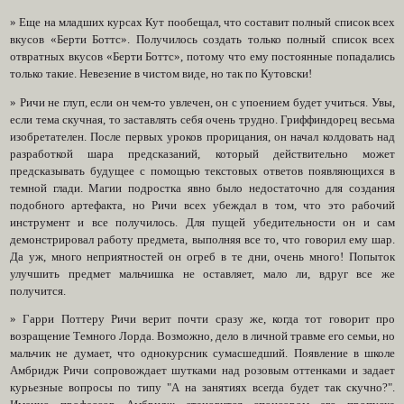
» Еще на младших курсах Кут пообещал, что составит полный список всех
вкусов «Берти Боттс». Получилось создать только полный список всех
отвратных вкусов «Берти Боттс», потому что ему постоянные попадались
только такие. Невезение в чистом виде, но так по Кутовски!
» Ричи не глуп, если он чем-то увлечен, он с упоением будет учиться. Увы,
если тема скучная, то заставлять себя очень трудно. Гриффиндорец весьма
изобретателен. После первых уроков прорицания, он начал колдовать над
разработкой шара предсказаний, который действительно может
предсказывать будущее с помощью текстовых ответов появляющихся в
темной глади. Магии подростка явно было недостаточно для создания
подобного артефакта, но Ричи всех убеждал в том, что это рабочий
инструмент и все получилось. Для пущей убедительности он и сам
демонстрировал работу предмета, выполняя все то, что говорил ему шар.
Да уж, много неприятностей он огреб в те дни, очень много! Попыток
улучшить предмет мальчишка не оставляет, мало ли, вдруг все же
получится.
» Гарри Поттеру Ричи верит почти сразу же, когда тот говорит про
возращение Темного Лорда. Возможно, дело в личной травме его семьи, но
мальчик не думает, что однокурсник сумасшедший. Появление в школе
Амбридж Ричи сопровождает шутками над розовым оттенками и задает
курьезные вопросы по типу "А на занятиях всегда будет так скучно?".