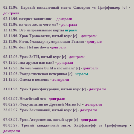
02.11.96. Первый квиддичный матч: Слизерин vs Гриффиндор [c]
-
доиграли
02.11.96. позднее зажигание
-
доиграли
03.11.96. из чего же, из чего же?
-
доиграли
13.11.96. Это неправильные карты
играем
18.11.96. Урок Травологии, пятый курс [с]
-
доиграли
22.11.96. Ричи, бладжер и умирающая Тэмзин
-
доиграли
25.11.96. don't let me down
-
доиграли
05.12.96. Урок ЗоТИ, пятый курс [c]
-
доиграли
07.12.96. мы друзья или как?
-
доиграли
14.12.96. Do you wanna build a snowman? [c]
-
доиграли
21.12.96. Рождественская вечеринка [с]
-
играем
21.12.96. Омела в помощь
-
доиграли
31.01.96. Урок Трансфигурации, пятый курс [с]
-
доиграли
04.02.97. Немейский лев
-
доиграли
08.02.97. Факультатив по Древней Магии [с]
-
доиграли
25.02.97. Урок Заклинаний, пятый курс [с]
-
доиграли
07.03.97. Урок Астрономии, пятый курс [c]
-
доиграли
08.03.97. Третий квиддичный матч: Хаффлпафф vs Гриффиндор
-
доиграли