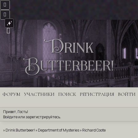
Drink
Butterbeer!
ФОРУМ
УЧАСТНИКИ
ПОИСК
РЕГИСТРАЦИЯ
ВОЙТИ
Привет, Гость!
Войдите
 или 
зарегистрируйтесь
.
»
Drink Butterbeer!
»
Department of Mysteries
»
Richard Coote