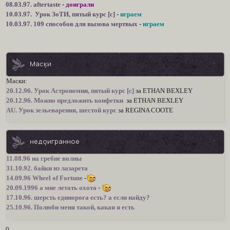
08.03.97. aftertaste
-
доиграли
10.03.97. Урок ЗоТИ, пятый курс [c]
-
играем
10.03.97. 109 способов для вызова мертвых
-
играем
Маски
Маски:
20.12.96. Урок Астрономии, пятый курс [c]
за ETHAN BEXLEY
20.12.96. Можно предложить конфетки
за ETHAN BEXLEY
AU. Урок зельеварения, шестой курс
за REGINA COOTE
недоигранное
11.08.96 на гребне волны
31.10.92. байки из лазарета
14.09.96 Wheel of Fortune
-
20.09.1996 а мне летать охота
-
17.10.96. шерсть единорога есть? а если найду?
25.10.96. Полюби меня такой, какая я есть
0