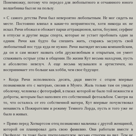
Понемножку, потому что передоз для любопытного и отчаянного юного
волшебника был не на пользу.
» С самого детства Ричи был невероятно любопытным. Не мог сидеть на
месте. Постоянно влипал в какие-то неприятности, хотя никогда их не
искал. Ричи обожал и обожает парки аттракционов, каток, боулинг, серфинг
в отпуске и другие виды спорта, которые не устает пробовать один за
одним. Ричи как будто бы спешить жить, стараясь засунуть свой
любопытный нос туда куда не нужно. Ричи выглядит весьма компанейским,
да он и сам может назвать себя дружелюбным и открытым, он умеет
сглаживать острые углы в общении. По жизни Кут весьма находчив, пусть
и абсолютно невезуч. А еще весьма музыкален и артистичен, но
воспринимает это больше как хобби, чем свое будущее.
» Когда Ричи исполнилось десять, дядя вместе с отцом впервые
познакомили его с матерью, свозив в Мунго. Жаль только там он увидел
оболочку, человека с фотографий, в глазах которой не было той нежности и
доброты, которым был наполнен его собственный фотоальбом. Смотря на
то, что осталось от его собственной матери, Кут впервые почувствовал
ненависть к Пожирателям и режиму Темного Лорда, пусть и того уже не
было в живых.
» Прямо перед Хогвартсом отец познакомил мальчика с другой женщиной,
которой он планировал дать свою фамилию. Они работали вместе в
Оксфорде, та тоже была преподавателем, весьма строгим на вид. Тем не