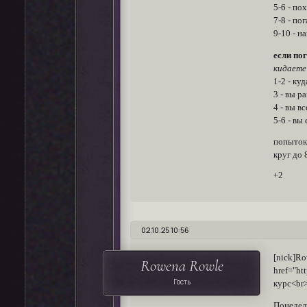
5-6 - по
7-8 - по
9-10 - н
если по
кидаете
1-2 - ку
3 - вы р
4 - вы в
5-6 - вы
попыток 
круг до 
+2
02.10.25 10:56
[nick]
Rowena Rowle
href="ht
Гость
курс<br>
Понедел