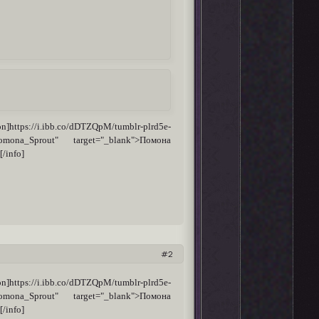
n]https://i.ibb.co/dDTZQpM/tumblr-plrd5e-
i/Pomona_Sprout" target="_blank">Помона
/info]
2
n]https://i.ibb.co/dDTZQpM/tumblr-plrd5e-
i/Pomona_Sprout" target="_blank">Помона
/info]