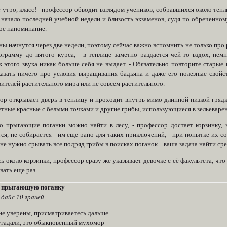
 утро, класс! - профессор обводит взглядом учеников, собравшихся около теп
начало последней учебной недели и близость экзаменов, судя по обреченному
ое напоминание.
ны начнутся через две недели, поэтому сейчас важно вспомнить не только про 
ограмму до пятого курса, - в теплице заметно раздается чей-то вздох, не
 этого звука никак больше себя не выдает. - Обязательно повторите старые 
казать ничего про условия выращивания бадьяна и даже его полезные свойст
ителей растительного мира или не совсем растительного.
ор открывает дверь в теплицу и проходит внутрь мимо длинной низкой грядк
етные красные с белыми точками и другие грибы, использующиеся в зельеварен
о прыгающие поганки можно найти в лесу, - профессор достает корзинку, н
ся, не собирается - им еще рано для таких приключений, - при попытке их со
 не нужно срывать все подряд грибы в поисках поганок... ваша задача найти ср
ь около корзинки, профессор сразу же указывает девочке с её факультета, ч
ать еще раз.
и прыгающую поганку
 дайс 10 граней
 не уверены, присматриваетесь дальше
 угадали, это обыкновенный мухомор