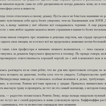
 началом недели: сама по себе дисциплина не всегда давалась легко, но в те
атмосфера уюта и живости.
егда тепло относилась к своему декану. Пусть она и не блистала знаниями по 
авно чувствовала себя здесь более уверенно, чем на Заклинаниях или ЗОТИ. 
сил, к концу занятия у неё обычно всё складывалось терпимо. А еще рядом
сти: с ним любое задание казалось менее страшным и каким-то более посильн
снова начала говорить про экзамены и девушка ощутила, как сердце предател
 скрыть свои эмоции, но в голосе всё же прорезались знакомые нотки беспокой
 таких слов профессора я начинаю немного волноваться, — тихо сказала 
тянулись за деканом барсучьего факультета в теплицу. По правде говоря, во
 чрезмерную ответственность хорошей чертой, но с ней в комплекте шла и п
.
лась разглядеть из-за спин ребят, что же для них приготовили сегодня, но 
лось вставать на цыпочки, чтобы хоть что-то увидеть. Собирательство гри
 Пятикурсница никогда не отличалась особым везением в делах, требующих 
жно, и поэтому Ровена всё-таки присела у грядки. Пришлось внимательно 
ть высокую траву и проверять, не тот ли это самый экземпляр, о котором гово
шла, — радостно похвасталась Ровена Люку, когда пальцы нащупали нужный
 но та тут же с силой дернулась и ловко ускользнула прочь. Хаффлпаффка рас
 удивившись, что та полностью оправдала свое название.