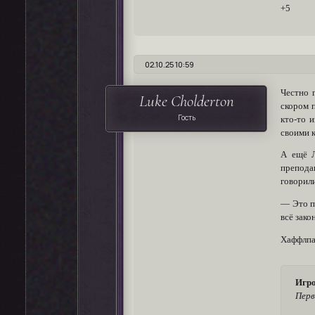
+5
02.10.25 10:59
Честно 
Luke Cholderton
скором 
Гость
кто-то 
своими к
А ещё Л
препода
говорили
— Это по
всё зако
Хаффлпа
Игро
Перв