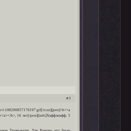
3
200857176197.gif[/icon][pers]<b><a
</a></b>, 16 лет[/pers][info]Хаффлпафф, 5
тояла Травология. Для Ровены это было