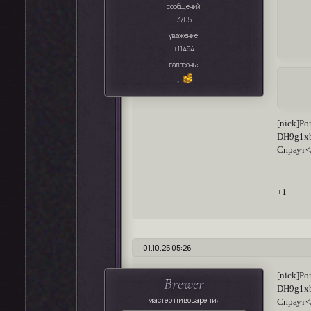
сообщений:
3705
уважение:
+11494
галлеоны:
∞
[nick]Po
DH9g1xb
Спраут</
+1
01.10.25 05:26
[nick]Po
Brewer
DH9g1xb
мастер пивоварения
Спраут</