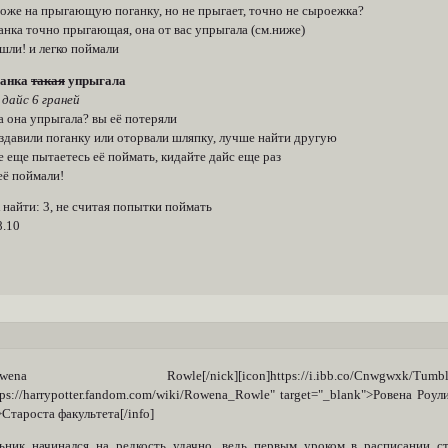
хоже на прыгающую поганку, но не прыгает, точно не сыроежка?
ганка точно прыгающая, она от вас упрыгала (см.ниже)
ашли! и легко поймали
ганка
такая
упрыгала
 дайс 6 граней
да она упрыгала? вы её потеряли
аздавили поганку или оторвали шляпку, лучше найти другую
се еще пытаетесь её поймать, кидайте дайс еще раз
 её поймали!
найти: 3, не считая попытки поймать
8.10
Rowena Rowle[/nick][icon]https://i.ibb.co/Cnwgwxk/Tumblr-l-198
tps://harrypotter.fandom.com/wiki/Rowena_Rowle" target="_blank">Ровена Роули
Староста факультета[/info]
ьник начинался на редкость удачно, ведь первым уроком в расписании с