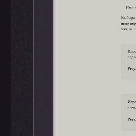
— Или н
Выбора 
явно пер
уже не б
Игро
перв
Резу
Игро
поп
Резу