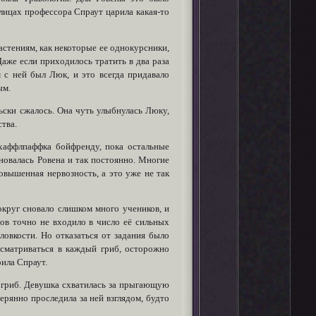
плицах профессора Спраут царила какая-то
растениям, как некоторые ее однокурсники,
Даже если приходилось тратить в два раза
 с ней был Люк, и это всегда придавало
ым.
ьски сжалось. Она чуть улыбнулась Люку,
ства.
хаффлпаффка бойфренду, пока остальные
лновалась Ровена и так постоянно. Многие
овышенная нервозность, а это уже не так
вокруг сновало слишком много учеников, и
бов точно не входило в число её сильных
ловкости. Но отказаться от задания было
всматриваться в каждый гриб, осторожно
рила Спраут.
 гриб. Девушка схватилась за прыгающую
терянно проследила за ней взглядом, будто