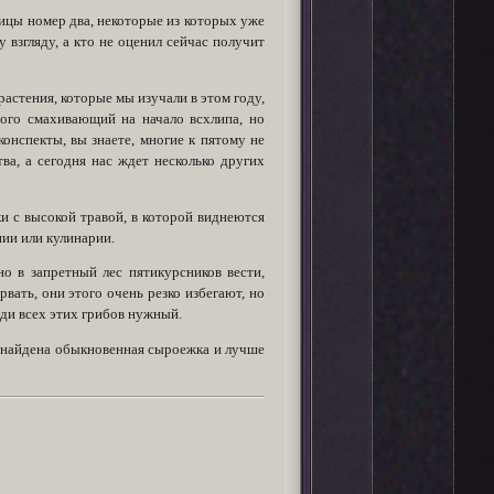
лицы номер два, некоторые из которых уже
 взгляду, а кто не оценил сейчас получит
растения, которые мы изучали в этом году,
много смахивающий на начало всхлипа, но
конспекты, вы знаете, многие к пятому не
ва, а сегодня нас ждет несколько других
и с высокой травой, в которой виднеются
ии или кулинарии.
о в запретный лес пятикурсников вести,
рвать, они этого очень резко избегают, но
еди всех этих грибов нужный.
то найдена обыкновенная сыроежка и лучше