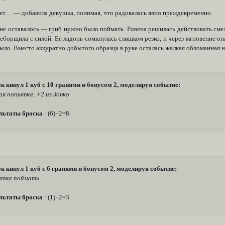
ет… — добавила девушка, понимая, что радовалась явно преждевременно.
не оставалось — гриб нужно было поймать. Ровена решилась действовать смел
еборщила с силой. Её ладонь сомкнулась слишком резко, и через мгновение он
ыло. Вместо аккуратно добытого образца в руке осталась жалкая обломанная 
к кинул 1 куб с 10 гранями и бонусом 2, моделируя событие:
ая попытка, +2 из Зонко
льтаты броска
: (6)+2=8
к кинул 1 куб с 6 гранями и бонусом 2, моделируя событие:
ытка поймать
льтаты броска
: (1)+2=3