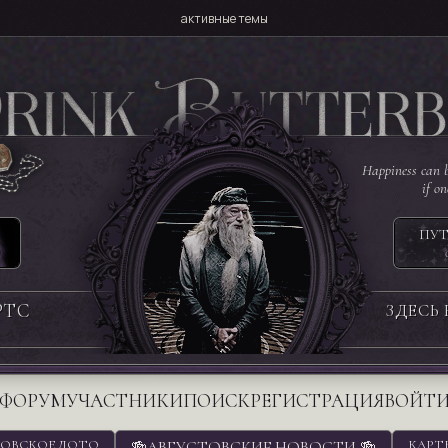
активные темы
Happiness can b
if o
ПУТ
РТС
ЗДЕСЬ
ФОРУМ
УЧАСТНИКИ
ПОИСК
РЕГИСТРАЦИЯ
ВОЙТ
ОВСКОЕ ЛОТО
🍻АВГУСТОВСКИЕ НОВОСТИ 🍻
КАРТ