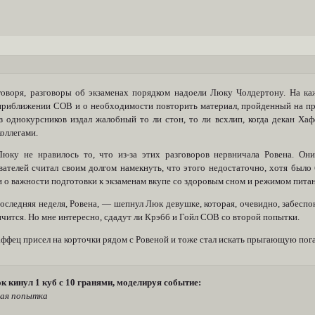
говоря, разговоры об экзаменах порядком надоели Люку Чолдертону. На к
приближении СОВ и о необходимости повторить материал, пройденный на п
из однокурсников издал жалобный то ли стон, то ли всхлип, когда декан Ха
оллегами.
юку не нравилось то, что из-за этих разговоров нервничала Ровена. Они
вателей считал своим долгом намекнуть, что этого недостаточно, хотя было 
 о важности подготовки к экзаменам вкупе со здоровым сном и режимом питан
следняя неделя, Ровена, — шепнул Люк девушке, которая, очевидно, забеспок
нчится. Но мне интересно, сдадут ли Крэбб и Гойл СОВ со второй попытки.
ффец присел на корточки рядом с Ровеной и тоже стал искать прыгающую поган
к кинул 1 куб с 10 гранями, моделируя событие:
ая попытка