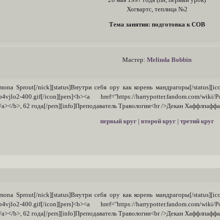
Хогвартс, теплица №2
Тема занятия: подготовка к СОВ
Мастер:
Melinda Bobbin
mona Sprout[/nick][status]Внутри себя ору как корень мандрагоры[/status][ico
4vjlo2-400.gif[/icon][pers]<b><a href="https://harrypotter.fandom.com/wik
a></b>, 62 года[/pers][info]Преподаватель Травологии<br />Декан Хаффлпаффа[
первый круг
|
второй круг
|
третий круг
mona Sprout[/nick][status]Внутри себя ору как корень мандрагоры[/status][ico
4vjlo2-400.gif[/icon][pers]<b><a href="https://harrypotter.fandom.com/wik
a></b>, 62 года[/pers][info]Преподаватель Травологии<br />Декан Хаффлпаффа[