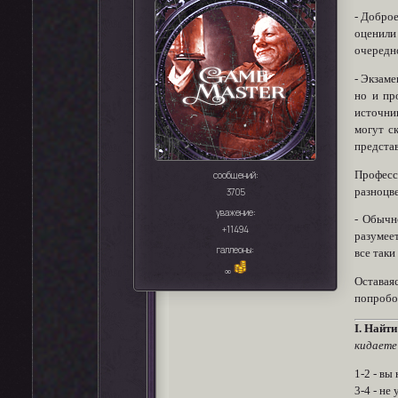
- Доброе
оценили 
очередн
- Экзаме
но и пр
источник
могут с
представ
Професс
сообщений:
разноцв
3705
уважение:
- Обычн
+11494
разумеет
галлеоны:
все таки
∞
Оставаяс
попробов
I. Найт
кидаете
1-2 - вы
3-4 - не