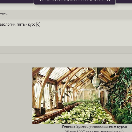
тесь
.
равологии, пятый курс [с]
Pomona Sprout, ученики пятого курса
26 мая 1997 года (пн, первый урок)