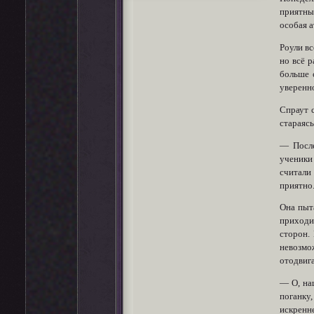
приятным
особая 
Роули вс
но всё р
больше 
уверенно
Спраут 
стараясь
— После
ученики 
считали
приятно
Она пыта
приходи
сторон.
невозмо
отодвига
— О, на
поганку,
искренне