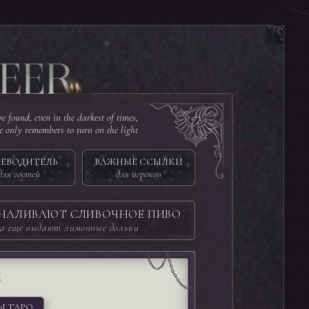
e found, even in the darkest of times,
ne only remembers to turn on the light
ЕВОДИТЕЛЬ
ВАЖНЫЕ ССЫЛКИ
для гостей
для игроков
 НАЛИВАЮТ СЛИВОЧНОЕ ПИВО
а еще выдают лимонные дольки
И
Ы ТАРО