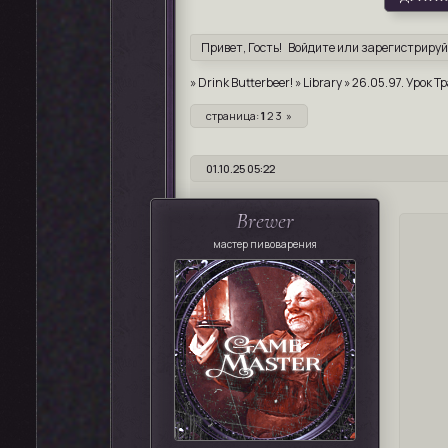
Привет, Гость!
Войдите
или
зарегистрируй
»
Drink Butterbeer!
»
Library
»
26.05.97. Урок Т
страница:
1
2
3
»
01.10.25 05:22
Brewer
мастер пивоварения