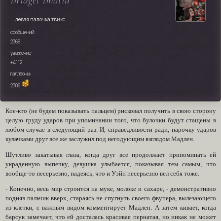
левая палочка твикс
сообщений:
2368
уважение:
+4112
галлеоны:
2306
Кое-кто (не будем показывать пальцем) рисковал получить в свою сторону
целую груду ударов при упоминании того, что булочки будут стащены в
любом случае в следующий раз. И, справедливости ради, парочку ударов
кулачками друг все же заслужил под негодующим взглядом Мадлен.
Шутливо закатывая глаза, когда друг все продолжает припоминать ей
украденную выпечку, девушка улыбается, показывая тем самым, что
вообще-то несерьезно, надеясь, что и Уэйн несерьезно вел себя тоже.
- Конечно, весь мир строится на муке, молоке и сахаре, - демонстративно
подняв пальчик вверх, стараясь не спугнуть своего фвупера, вылезающего
из клетки, с важным видом комментирует Мадлен. А затем кивает, когда
барсук замечает, что ей досталась красивая пернатая, но никак не может