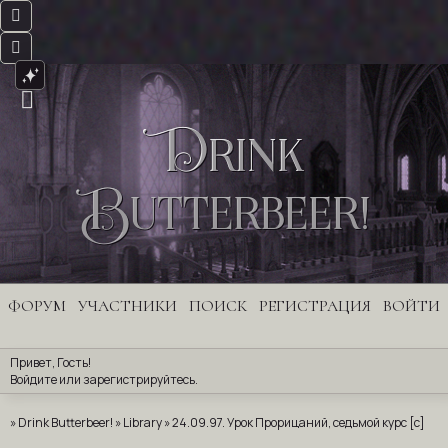
Drink
Butterbeer!
ФОРУМ
УЧАСТНИКИ
ПОИСК
РЕГИСТРАЦИЯ
ВОЙТИ
Привет, Гость!
Войдите
 или 
зарегистрируйтесь
.
»
Drink Butterbeer!
»
Library
»
24.09.97. Урок Прорицаний, седьмой курс [c]