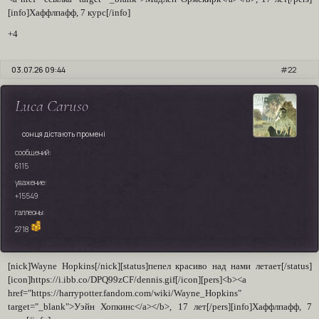
[info]Хаффлпафф, 7 курс[/info]
+4
03.07.26 09:44
22
Luca Caruso
сонця дістають промені
сообщений:
6115
уважение:
+15549
галлеоны:
2718
[nick]Wayne Hopkins[/nick][status]пепел красиво над нами летает[/status]
[icon]https://i.ibb.co/DPQ99zCF/dennis.gif[/icon][pers]<b><a
href="https://harrypotter.fandom.com/wiki/Wayne_Hopkins"
target="_blank">Уэйн Хопкинс</a></b>, 17 лет[/pers][info]Хаффлпафф, 7