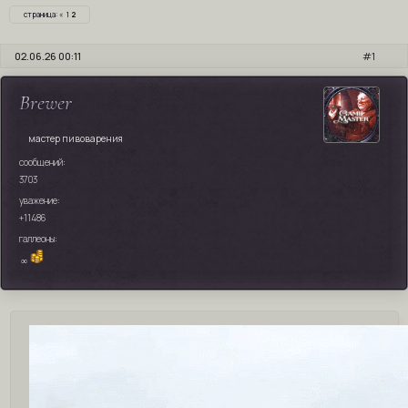
страница:
«
1
2
02.06.26 00:11
1
Brewer
мастер пивоварения
сообщений:
3703
уважение:
+11486
галлеоны:
∞