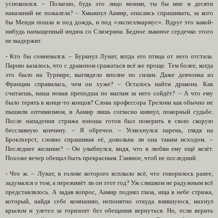
успокоился. – Полагаю, будь это лицо моими, ты бы мне и десяти
наказаний не пожалела? – Хмыкнул Аамир, опасаясь спрашивать, за кого
бы Менди пошла и под дождь, и под «экспеллиармус». Вдруг это какой-
нибудь напыщенный индюк со Слизерина. Бедное львиное сердечко этого
не выдержит.
- Кто бы сомневался. – Буркнул Лунат, когда его птица от него отстала.
Парню казалось, что с драконом сражаться всё же проще. Тем более, когда
это было на Турнире, выглядело вполне по силам. Даже девчонка из
Франции справилась, чем он хуже? – Осталось найти дракона. Как
считаешь, наша новая преподша по маглам за него сойдёт? – А что ему
было терять в конце-то концов? Слова профессора Трелони как обычно не
пышили оптимизмом, и Аамир лишь согласно кивнул, покорный судьбе.
После нападения стрижа юноша готов был поверить в свою скорую
бесславную кончину. – Я обречен. – Усмехнулся парень, глядя на
Броклхерст, словно спрашивая её, довольна ли она таким исходом. –
Последнее желание? – Он улыбнулся, видя, что в любви ему ещё везёт.
Похоже вечер обещал быть прекрасным. Главное, чтоб не последний.
- Что ж. – Лунат, в голове которого всплыло всё, что говорилось ранее,
задумался о том, а переживёт ли он этот год? Уж слишком не радужным всё
представлялось. А задав вопрос, Аамир поднял глаза, ища в небе стрижа,
который, найдя себе компанию, непонятно откуда взявшуюся, махнул
крылом и улетел за горизонт без обещания вернуться. Но, если верить