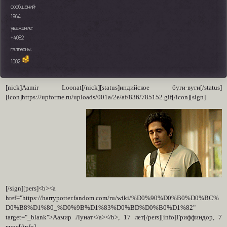
сообщений:
1964
уважение:
+4082
галлеоны:
1002
[nick]Aamir Loonat[/nick][status]индийское буги-вуги[/status]
[icon]https://upforme.ru/uploads/001a/2e/af/836/785152.gif[/icon][sign]
[/sign][pers]<b><a
href="https://harrypotter.fandom.com/ru/wiki/%D0%90%D0%B0%D0%BC%
D0%B8%D1%80_%D0%9B%D1%83%D0%BD%D0%B0%D1%82"
target="_blank">Аамир Лунат</a></b>, 17 лет[/pers][info]Гриффиндор, 7
курс[/info]