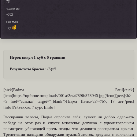
73
уважение:
+352
галлеоны:
157
Игрок кинул 1 куб с 6 гранями
Результаты броска
: (5)=5
[nick]Padma Patil[/nick]
[icon]https://upforme.ru/uploads/001a/2e/af/890/878945.jpg[/icon][pers]<b>
<a href="ссылка" target="_blank">Падма Патил</a></b>, 17 лет[/pers]
[info]Рейвенкло, 7 курс [/info]
Рассправив волосы, Падма спросила себя, сумеет ли добро одержать
победу на этот раз и спустя мгновенье девушка с удволетворением
посмотрела убегающей прочь птицы, что деловито рассправила крылья.
Трепетными пальцами обнаружив нужный листок, девушка с волнением