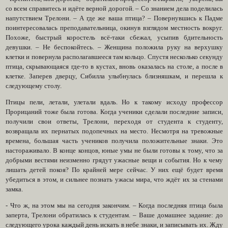
со всем справитесь и идёте верной дорогой. – Со знанием дела поделилась
напутствием Трелони. – А где же ваша птица? – Повернувшись к Падме
поинтересовалась преподавательница, окинув взглядом местность вокруг.
Похоже, быстрый коростель всё-таки сбежал, усыпив бдительность
девушки. – Не беспокойтесь. – Женщина положила руку на верхушку
клетки и повернула располагавшееся там кольцо. Спустя несколько секунду
птица, скрывающаяся где-то в кустах, вновь оказалась на столе, а после в
клетке. Заперев дверцу, Сибилла улыбнулась близняшкам, и перешла к
следующему столу.
Птицы пели, летали, улетали вдаль. Но к такому исходу профессор
Прорицаний тоже была готова. Когда ученики сделали последние записи,
получили свои ответы, Трелони, переходя от студента к студенту,
возвращала их пернатых подопечных на место. Несмотря на тревожные
времена, большая часть учеников получила положительные знаки. Это
настораживало. В конце концов, юные умы не были готовы к тому, что за
добрыми вестями неизменно грядут ужасные вещи и события. Но к чему
лишать детей покоя? По крайней мере сейчас. У них ещё будет время
убедиться в этом, и сильнее познать ужасы мира, что ждёт их за стенами
замка.
- Что ж, на этом мы на сегодня закончим. – Когда последняя птица была
заперта, Трелони обратилась к студентам. – Ваше домашнее задание: до
следующего урока каждый день искать в небе знаки, и записывать их. Жду