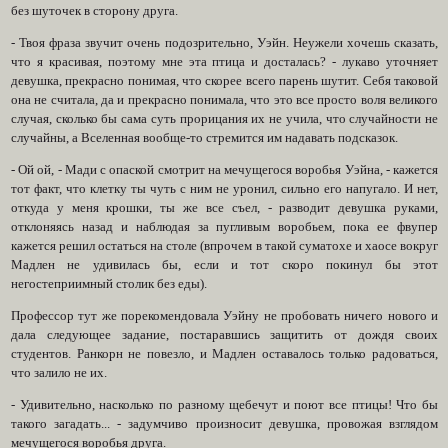
без шуточек в сторону друга.
- Твоя фраза звучит очень подозрительно, Уэйн. Неужели хочешь сказать,
что я красивая, поэтому мне эта птица и досталась? - лукаво уточняет
девушка, прекрасно понимая, что скорее всего парень шутит. Себя таковой
она не считала, да и прекрасно понимала, что это все просто воля великого
случая, сколько бы сама суть прорицания их не учила, что случайности не
случайны, а Вселенная вообще-то стремится им надавать подсказок.
- Ой ой, - Мади с опаской смотрит на мечущегося воробья Уэйна, - кажется
тот факт, что клетку ты чуть с ним не уронил, сильно его напугало. И нет,
откуда у меня крошки, ты же все съел, - разводит девушка руками,
отклоняясь назад и наблюдая за пугливым воробьем, пока ее фвупер
кажется решил остаться на столе (впрочем в такой суматохе и хаосе вокруг
Мадлен не удивилась бы, если и тот скоро покинул бы этот
негостеприимный столик без еды).
Профессор тут же порекомендовала Уэйну не пробовать ничего нового и
дала следующее задание, постаравшись защитить от дождя своих
студентов. Ранкорн не повезло, и Мадлен оставалось только радоваться,
что залило не их.
- Удивительно, насколько по разному щебечут и поют все птицы! Что бы
такого загадать... - задумчиво произносит девушка, провожая взглядом
мечущегося воробья друга.