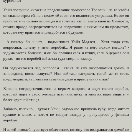
курс[/info]
Уэйн послушно кивает на предсказание профессора Трелони - не то чтобы
он сильно верил ей, но в целом её совет его полностью устраивал. Новое он
пробовать не сильно любил, да и к тому же, скоро выпускной из Хогвартса,
стоило правда сосредоточиться на подготовке к экзаменам по предметам,
которые ему нравятся и понадобятся в будущем.
- А почему бы и нет, - подмигивает Уэйн Мадлен. - Хотя тогда есть
вопросики, почему у меня воробей... Я разве на него похож внешне? -
задумывается Хопкинс, и он бы сравнил себя и птицу, если б держал её в
руках - но его воробей всё летал туда-сюда по классу.
Он задумывается над вопросом - стоит ли ему возвращаться домой, в
заповедник, после выпуска? Или всё-таки следовать своей мечте стать
колдомедиком, наплевав на семейное дело и нравоучения отца?
Хопкинс сосредотачивается на первом вопросе, и ищет своего воробья,
который ищет в свою очередь источник звука, и кажется ищет защиты у
более крупной птицы.
Забавно, конечно, - думает Уэйн, задумчиво прикусив губу, когда читает
нужное в книге, а потом не сводит взгляда у прячущегося у феникса
воробья.
И волей-неволей чувствует облегчение, потому что возвращаться домой не