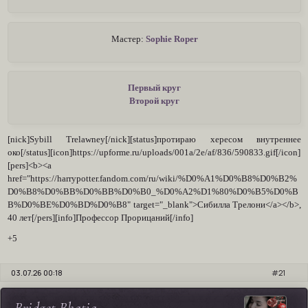
Мастер:
Sophie Roper
Первый круг
Второй круг
[nick]Sybill Trelawney[/nick][status]протираю хересом внутреннее
око[/status][icon]https://upforme.ru/uploads/001a/2e/af/836/590833.gif[/icon]
[pers]<b><a
href="https://harrypotter.fandom.com/ru/wiki/%D0%A1%D0%B8%D0%B2%
D0%B8%D0%BB%D0%BB%D0%B0_%D0%A2%D1%80%D0%B5%D0%B
B%D0%BE%D0%BD%D0%B8" target="_blank">Сибилла Трелони</a></b>,
40 лет[/pers][info]Профессор Прорицаний[/info]
+5
03.07.26 00:18
21
Bridget Bhatia