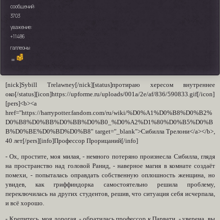
сообщений:
3703
уважение:
+11486
галлеоны:
∞
[nick]Sybill Trelawney[/nick][status]протираю хересом внутреннее
око[/status][icon]https://upforme.ru/uploads/001a/2e/af/836/590833.gif[/icon]
[pers]<b><a
href="https://harrypotter.fandom.com/ru/wiki/%D0%A1%D0%B8%D0%B2%
D0%B8%D0%BB%D0%BB%D0%B0_%D0%A2%D1%80%D0%B5%D0%B
B%D0%BE%D0%BD%D0%B8" target="_blank">Сибилла Трелони</a></b>,
40 лет[/pers][info]Профессор Прорицаний[/info]
- Ох, простите, моя милая, - немного потеряно произнесла Сибилла, глядя
на пространство над головой Ранид, - наверное магия в комнате создаёт
помехи, - попыталась оправдать собственную оплошность женщина, но
увидев, как гриффиндорка самостоятельно решила проблему,
переключилась на других студентов, решив, что ситуация себя исчерпала,
и всё хорошо.
- Крепитесь, моя дорогая, - обратилась профессор к Парвати, - уверена, вы