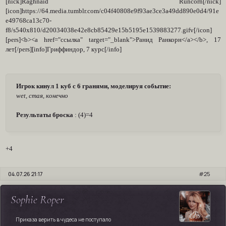
[nick]Raghnaid Runcorn[/nick]
[icon]https://64.media.tumblr.com/c04f40808e9f93ae3ce3a49dd890e0d4/91e
e49768ca13c70-
f8/s540x810/d20034038e42e8cb85429e15b5195e1539883277.gifv[/icon]
[pers]<b><a href="ссылка" target="_blank">Ранид Ранкорн</a></b>, 17
лет[/pers][info]Гриффиндор, 7 курс[/info]
Игрок кинул 1 куб с 6 гранями, моделируя событие:
wet, стая, конечно
Результаты броска
: (4)=4
+4
04.07.26 21:17
25
Sophie Roper
Приказа верить в чудеса не поступало