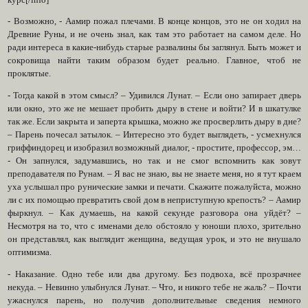
- Возможно, - Аамир пожал плечами. В конце концов, это не он ходил на
Древние Руны, и не очень знал, как там это работает на самом деле. Но
ради интереса в какие-нибудь старые развалины бы заглянул. Быть может и
сокровища найти таким образом будет реально. Главное, чтоб не
проклятые.
- Тогда какой в этом смысл? – Удивился Лунат. – Если оно запирает дверь
или окно, это же не мешает пробить дыру в стене и войти? И в шкатулке
так же. Если закрыта и заперта крышка, можно же просверлить дыру в дне?
– Парень почесал затылок. – Интересно это будет выглядеть, - усмехнулся
гриффиндорец и изобразил возможный диалог, - простите, профессор, эм…
- Он запнулся, задумавшись, но так и не смог вспомнить как зовут
преподавателя по Рунам. – Я вас не знаю, вы не знаете меня, но я тут краем
уха услышал про рунические замки и печати. Скажите пожалуйста, можно
ли с их помощью превратить свой дом в неприступную крепость? – Аамир
фыркнул. – Как думаешь, на какой секунде разговора она уйдёт? –
Несмотря на то, что с именами дело обстояло у юноши плохо, зрительно
он представлял, как выглядит женщина, ведущая урок, и это не внушало
оптимизма.
- Наказание. Одно тебе или два другому. Без подвоха, всё прозрачнее
некуда. – Невинно улыбнулся Лунат. – Что, и никого тебе не жаль? – Почти
ужаснулся парень, но получив дополнительные сведения немного