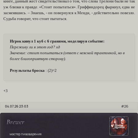
книге, данный жест свидетельствовал о том, что слова Трелони были не так
уж близки к правде. «Стоит попытаться». Гриффиндорец фыркнул, едва не
засмеявшись. – Знаешь, - он повернулся к Менди, - действительно повезло.
Судьба говорит, что стоит пытаться.
Игрок кинул 1 куб с 6 гранями, моделируя событие:
Переживу ли я этот год? хд
Значение: стоит попытаться (ответ с неясной трактовкой, но в
более благоприятную сторону).
Результаты броска
: (2)=2
+3
04.07.26 23:03
26
Brewer
мастер пивоварения