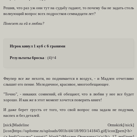
Решив, что раз уж они тут на судьбу гадают, то почему бы не задать столь
волнующий вопрос всех подростков семнадцати лет?
Повезет ли ей в любви?
Игрок кинул 1 куб с 6 гранями
Результаты броска
: (4)=4
Фвупер все же нехотя, но поднимается в воздух, - и Мадлен отчетливо
слышит его пение. Мелодичное, красивое, многообещающее.
"Точно", - никаких сомнений, ей обещают, что в любви у нее все будет
хорошо. И как же в этот момент хочется поверить книге!
И даже берет грусть от того, что свой вопрос она задала не подумав,
наспех и без деталей.
[nick]Madeline Ormskirk[/nick]
[icon]https://upforme.ru/uploads/001b/d4/18/993/141845.gif[/icon][pers]<b>
<a href="ссылка" target="_blank">Мадлен Ормскирк</a></b>, 17 лет[/pers]