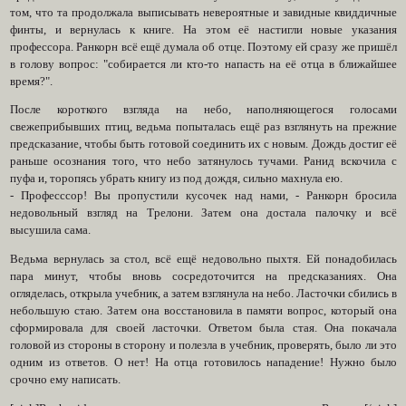
том, что та продолжала выписывать невероятные и завидные квиддичные
финты, и вернулась к книге. На этом её настигли новые указания
профессора. Ранкорн всё ещё думала об отце. Поэтому ей сразу же пришёл
в голову вопрос: "собирается ли кто-то напасть на её отца в ближайшее
время?".
После короткого взгляда на небо, наполняющегося голосами
свежеприбывших птиц, ведьма попыталась ещё раз взглянуть на прежние
предсказание, чтобы быть готовой соединить их с новым. Дождь достиг её
раньше осознания того, что небо затянулось тучами. Ранид вскочила с
пуфа и, торопясь убрать книгу из под дождя, сильно махнула ею.
- Професссор! Вы пропустили кусочек над нами, - Ранкорн бросила
недовольный взгляд на Трелони. Затем она достала палочку и всё
высушила сама.
Ведьма вернулась за стол, всё ещё недовольно пыхтя. Ей понадобилась
пара минут, чтобы вновь сосредоточится на предсказаниях. Она
огляделась, открыла учебник, а затем взглянула на небо. Ласточки сбились в
небольшую стаю. Затем она восстановила в памяти вопрос, который она
сформировала для своей ласточки. Ответом была стая. Она покачала
головой из стороны в сторону и полезла в учебник, проверять, было ли это
одним из ответов. О нет! На отца готовилось нападение! Нужно было
срочно ему написать.