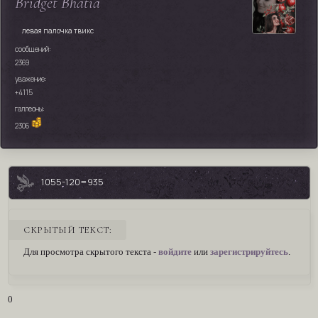
Bridget Bhatia
левая палочка твикс
сообщений:
2369
уважение:
+4115
галлеоны:
2306
1055-120=935
СКРЫТЫЙ ТЕКСТ:
Для просмотра скрытого текста -
войдите
или
зарегистрируйтесь
.
0