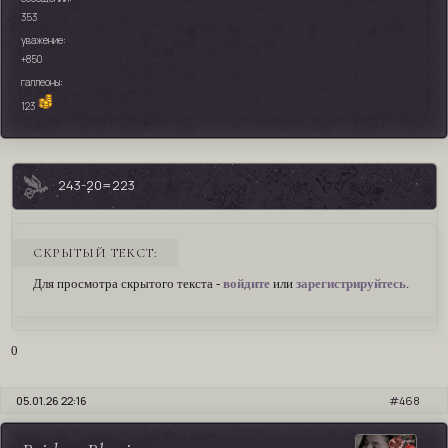
353
уважение:
+850
галлеоны:
123
243-20=223
СКРЫТЫЙ ТЕКСТ:
Для просмотра скрытого текста -
войдите
или
зарегистрируйтесь
.
0
05.01.26 22:16
468