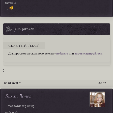
галлеоны:
117
496-60=436
СКРЫТЫЙ ТЕКСТ:
Для просмотра скрытого текста -
войдите
или
зарегистрируйтесь
.
0
05.01.26 21:31
467
Susan Bones
the dawn mist glowing
сообщений: