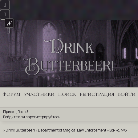
Drink
Butterbeer!
ФОРУМ
УЧАСТНИКИ
ПОИСК
РЕГИСТРАЦИЯ
ВОЙТИ
Привет, Гость!
Войдите
 или 
зарегистрируйтесь
.
»
Drink Butterbeer!
»
Department of Magical Law Enforcement
»
Зонко, №3