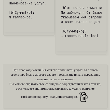
Наименование услуг.

[b]От кого и комментарий 
[b]Сумма[/b]:

По шаблону - От (ваше имя
N галлеонов.
Указываем имя отправителя
И ваше пожелание для дари
[b]Сумма[/b]:

… галлеонов.[/hide]
При необходимости Вы можете оплачивать услуги от одного
своего профиля с другого своего профиля (не нужно переводить
галлеоны своим профилями).
Вы можете спрятать своё сообщение под скрытый текст, а так же,
если желаете анонимности, заплатить за услугу в
личное
сообщение
одному из администраторов.