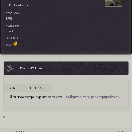
I’m Lav-Laving it
сообщений:
8758
уважение:
+8496
галлеоны:
2262
1094-20=1074
СКРЫТЫЙ ТЕКСТ:
Для просмотра скрытого текста -
войдите
или
зарегистрируйтесь
.
0
29.01.26 20:40
478