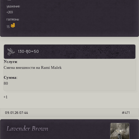
уважение:
+269
галлеоны:
15
130-80=50
Услуги
:
Смена внешности на Rami Malek
Сумма
:
80
+1
09.01.26 07:44
471
Lavender Brown