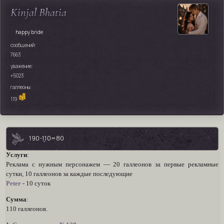
Kinjal Bhatia
happy bride
сообщений:
7663
уважение:
+5023
галлеоны:
119
190-110=80
Услуги
:
Реклама с нужным персонажем — 20 галлеонов за первые рекламные
сутки, 10 галлеонов за каждые последующие
Peter
- 10 cуток
Сумма
:
110 галлеонов.