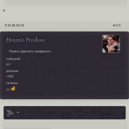
0
11.01.26 00:10
475
Horatio Pershore
Понять, простить, похоронить
сообщений:
641
уважение:
+1583
галлеоны:
177
+