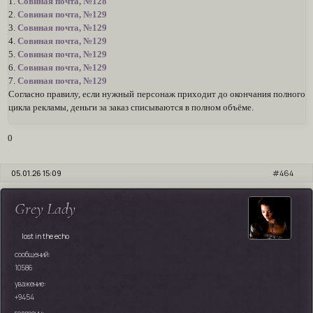
1.
Совиная почта, №128
2.
Совиная почта, №129
3.
Совиная почта, №129
4.
Совиная почта, №129
5.
Совиная почта, №129
6.
Совиная почта, №129
7.
Совиная почта, №129
Согласно правилу, если нужный персонаж приходит до окончания полного
цикла рекламы, деньги за заказ списываются в полном объёме.
0
05.01.26 15:09
464
Grey Lady
lost in the echo
сообщений:
10586
уважение:
+9454
галлеоны: