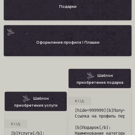
Подарки
Оформление профиля | Плашки
Шаблон
приобретения подарка
Шаблон
КОД:
приобретения услуги
[hide=999999][b]Получател
Ссылка на профиль персона
КОД:
[b]Подарок[/b]:

[b]Услуги[/b]:

Наименование категории, н