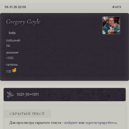
06.01.26 22:06
469
Gregory Goyle
биба
сообщений:
316
уважение:
+1250
галлеоны:
1133
1021-10=1011
СКРЫТЫЙ ТЕКСТ:
Для просмотра скрытого текста -
войдите
или
зарегистрируйтесь
.