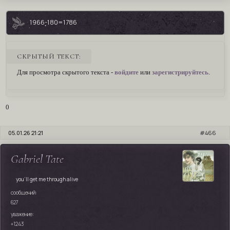
1966-180=1786
СКРЫТЫЙ ТЕКСТ:
Для просмотра скрытого текста -
войдите
или
зарегистрируйтесь
.
0
05.01.26 21:21
466
Gabriel Tate
you'll get me through alive
сообщений:
627
уважение:
+1243