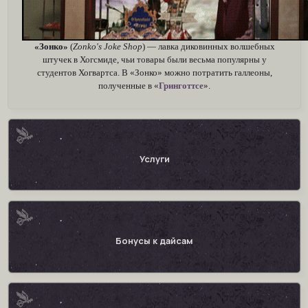
«Зонко»
(
Zonko's Joke Shop
) — лавка диковинных волшебных
штучек в Хогсмиде, чьи товары были весьма популярны у
студентов Хогвартса. В «Зонко» можно потратить галлеоны,
полученные в «
Гринготтсе
».
Услуги
Бонусы к дайсам