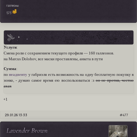
галлеоны:
573
+
Услуги
:
Смена роли с сохранением текущего профиля — 160 галлеонов.
на Marcus Dolohov, все маски проставлены, анкета в пути
Сумма
:
по
неадвенту
у габриэля есть возможность на одну бесплатную покупку в
зонко, - думаю самое время ею воспользоваться :з
он не против, честно
ахах
+1
29.01.26 13:33
477
Lavender Brown