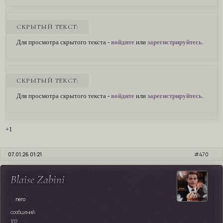
СКРЫТЫЙ ТЕКСТ:
Для просмотра скрытого текста -
войдите
или
зарегистрируйтесь
.
СКРЫТЫЙ ТЕКСТ:
Для просмотра скрытого текста -
войдите
или
зарегистрируйтесь
.
+1
07.01.26 01:21
470
Blaise Zabini
nero
сообщений:
102