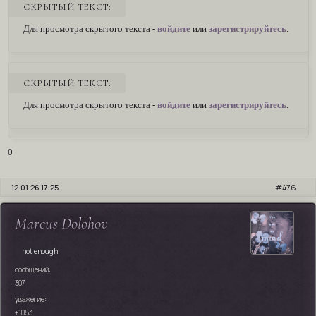
СКРЫТЫЙ ТЕКСТ:
Для просмотра скрытого текста -
войдите
или
зарегистрируйтесь
.
СКРЫТЫЙ ТЕКСТ:
Для просмотра скрытого текста -
войдите
или
зарегистрируйтесь
.
0
12.01.26 17:25
476
Marcus Dolohov
not enough
сообщений:
307
уважение:
+1053