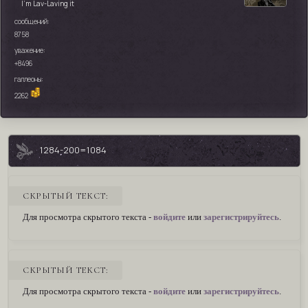
I’m Lav-Laving it
сообщений:
8758
уважение:
+8496
галлеоны:
2262
1284-200=1084
СКРЫТЫЙ ТЕКСТ:
Для просмотра скрытого текста -
войдите
или
зарегистрируйтесь
.
СКРЫТЫЙ ТЕКСТ:
Для просмотра скрытого текста -
войдите
или
зарегистрируйтесь
.