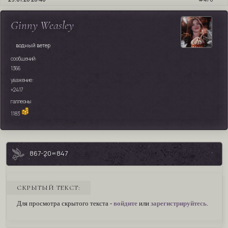
Ginny Weasley
водный ветер
сообщений:
1366
уважение:
+2417
галлеоны:
1183
867-20=847
СКРЫТЫЙ ТЕКСТ:
Для просмотра скрытого текста -
войдите
или
зарегистрируйтесь
.