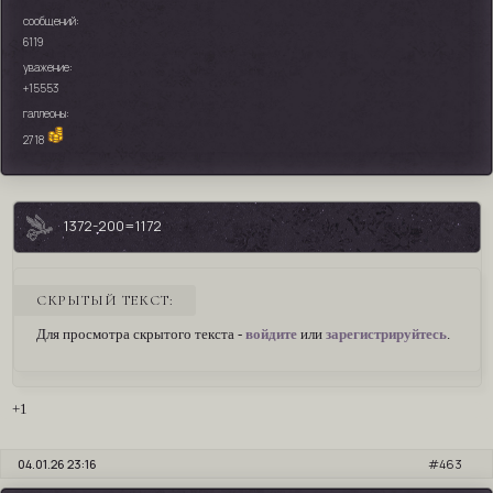
сообщений:
6119
уважение:
+15553
галлеоны:
2718
1372-200=1172
СКРЫТЫЙ ТЕКСТ:
Для просмотра скрытого текста -
войдите
или
зарегистрируйтесь
.
+1
04.01.26 23:16
463